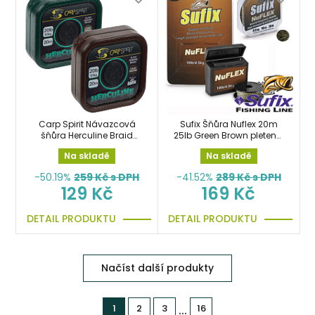
Carp Spirit Návazcová
Sufix Šňůra Nuflex 20m
šňůra Herculine Braid
25lb Green Brown pletená,
Camo Brown 20m 25lb
návazcová
Na skladě
Na skladě
-50.19%
259
Kč s DPH
-41.52%
289
Kč s DPH
129 Kč
169 Kč
DETAIL PRODUKTU
DETAIL PRODUKTU
Načíst další produkty
...
1
2
3
16