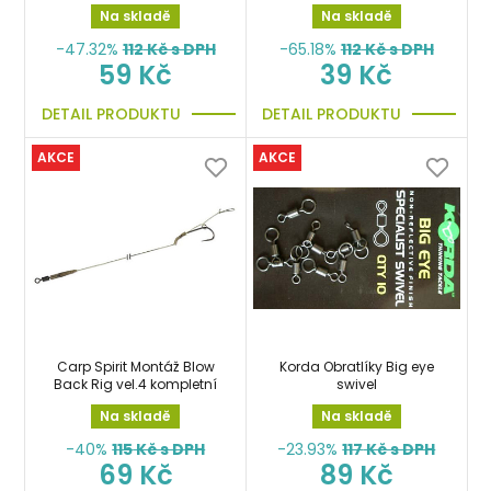
Sleeves x6ks
Na skladě
Na skladě
-47.32%
112
Kč s DPH
-65.18%
112
Kč s DPH
59 Kč
39 Kč
DETAIL PRODUKTU
DETAIL PRODUKTU
AKCE
AKCE
Carp Spirit Montáž Blow
Korda Obratlíky Big eye
Back Rig vel.4 kompletní
swivel
Na skladě
Na skladě
-40%
115
Kč s DPH
-23.93%
117
Kč s DPH
69 Kč
89 Kč