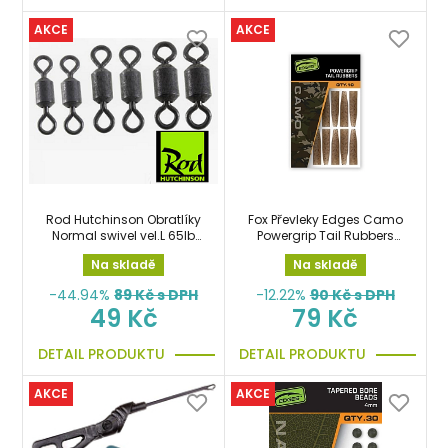
AKCE
AKCE
Rod Hutchinson Obratlíky
Fox Převleky Edges Camo
Normal swivel vel.L 65lb
Powergrip Tail Rubbers
zátěž
10pcs
Na skladě
Na skladě
-44.94%
89
Kč s DPH
-12.22%
90
Kč s DPH
49 Kč
79 Kč
DETAIL PRODUKTU
DETAIL PRODUKTU
AKCE
AKCE