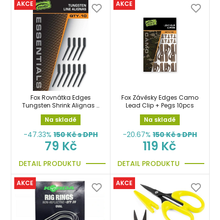
AKCE
AKCE
Fox Rovnátka Edges
Fox Závěsky Edges Camo
Tungsten Shrink Alignas x
Lead Clip + Pegs 10pcs
10ks zátěžová
Na skladě
Na skladě
-47.33%
150
Kč s DPH
-20.67%
150
Kč s DPH
79 Kč
119 Kč
DETAIL PRODUKTU
DETAIL PRODUKTU
AKCE
AKCE