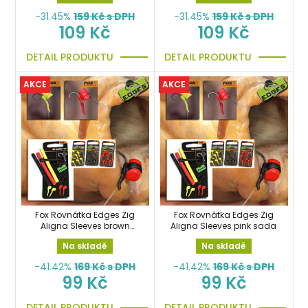
-31.45%
159
Kč s DPH
-31.45%
159
Kč s DPH
109 Kč
109 Kč
DETAIL PRODUKTU
DETAIL PRODUKTU
AKCE
AKCE
Fox Rovnátka Edges Zig
Fox Rovnátka Edges Zig
Aligna Sleeves brown
Aligna Sleeves pink sada
sada
Na skladě
Na skladě
-41.42%
169
Kč s DPH
-41.42%
169
Kč s DPH
99 Kč
99 Kč
DETAIL PRODUKTU
DETAIL PRODUKTU