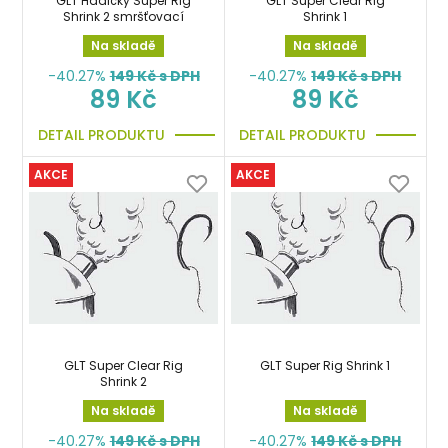
GLT Hadičky Super Rig
GLT Super Clear Rig
Shrink 2 smršťovací
Shrink 1
Na skladě
Na skladě
-40.27%
149
Kč s DPH
-40.27%
149
Kč s DPH
89 Kč
89 Kč
DETAIL PRODUKTU
DETAIL PRODUKTU
AKCE
AKCE
GLT Super Clear Rig
GLT Super Rig Shrink 1
Shrink 2
Na skladě
Na skladě
-40.27%
149
Kč s DPH
-40.27%
149
Kč s DPH