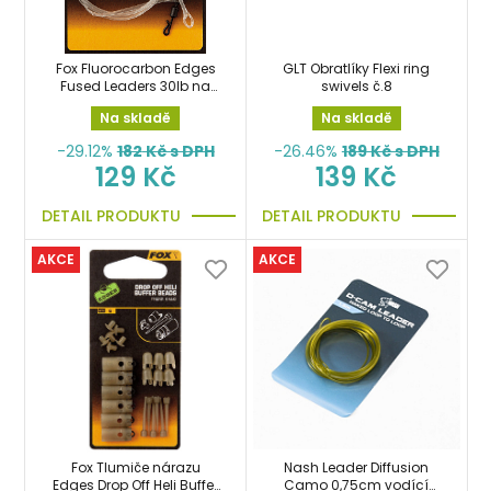
Fox Fluorocarbon Edges
GLT Obratlíky Flexi ring
Fused Leaders 30lb na
swivels č.8
návazce s
Na skladě
Na skladě
rychloobratlíkem č.10
-29.12%
182
Kč s DPH
-26.46%
189
Kč s DPH
129 Kč
139 Kč
DETAIL PRODUKTU
DETAIL PRODUKTU
AKCE
AKCE
Fox Tlumiče nárazu
Nash Leader Diffusion
Edges Drop Off Heli Buffer
Camo 0,75cm vodící