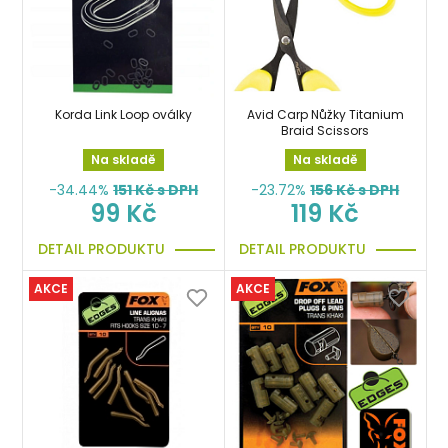
Korda Link Loop oválky
Avid Carp Nůžky Titanium
Braid Scissors
Na skladě
Na skladě
-34.44%
151
Kč s DPH
-23.72%
156
Kč s DPH
99 Kč
119 Kč
DETAIL PRODUKTU
DETAIL PRODUKTU
AKCE
AKCE