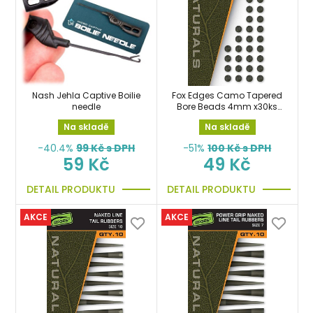
Nash Jehla Captive Boilie
Fox Edges Camo Tapered
needle
Bore Beads 4mm x30ks
zarážky, gumové
Na skladě
Na skladě
stoppery
-40.4%
99
Kč s DPH
-51%
100
Kč s DPH
59 Kč
49 Kč
DETAIL PRODUKTU
DETAIL PRODUKTU
AKCE
AKCE