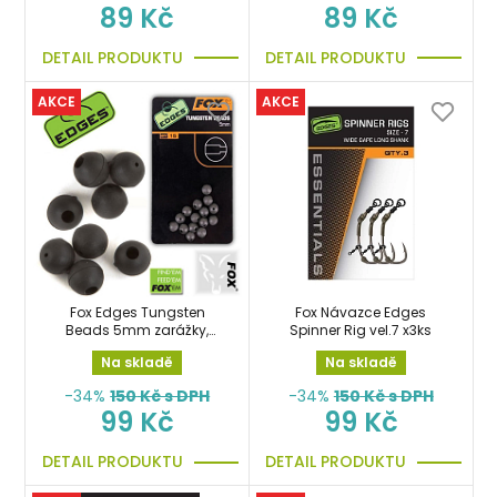
89 Kč
89 Kč
DETAIL PRODUKTU
DETAIL PRODUKTU
AKCE
AKCE
Fox Edges Tungsten
Fox Návazce Edges
Beads 5mm zarážky,
Spinner Rig vel.7 x3ks
gumové stoppery
Na skladě
Na skladě
-34%
150
Kč s DPH
-34%
150
Kč s DPH
99 Kč
99 Kč
DETAIL PRODUKTU
DETAIL PRODUKTU