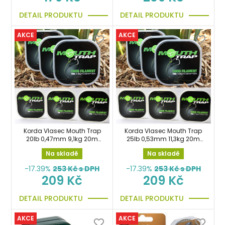
DETAIL PRODUKTU
DETAIL PRODUKTU
AKCE
AKCE
Korda Vlasec Mouth Trap
Korda Vlasec Mouth Trap
20lb 0,47mm 9,1kg 20m
25lb 0,53mm 11,3kg 20m
návazcový
návazcový
Na skladě
Na skladě
-17.39%
253
Kč s DPH
-17.39%
253
Kč s DPH
209 Kč
209 Kč
DETAIL PRODUKTU
DETAIL PRODUKTU
AKCE
AKCE