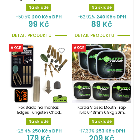
Beads klip
šňůra
Na skladě
Na skladě
-50.5%
200
Kč s DPH
-62.92%
240
Kč s DPH
99 Kč
89 Kč
DETAIL PRODUKTU
DETAIL PRODUKTU
AKCE
AKCE
Fox Sada na montáž
Korda Vlasec Mouth Trap
Edges Tungsten Chod
15lb 0,43mm 6,8kg 20m
Bead Kit
návazcový
Na skladě
Na skladě
-28.4%
250
Kč s DPH
-17.39%
253
Kč s DPH
179 Kč
209 Kč