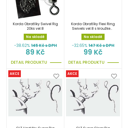
Korda Obratlíky Swivel Rig
Korda Obratlíky Flexi Ring
20ks vel.8
Swivels vel.8 s kroužkem
360°
Na skladě
Na skladě
-38.62%
145
Kč s DPH
-32.65%
147
Kč s DPH
89 Kč
99 Kč
DETAIL PRODUKTU
DETAIL PRODUKTU
AKCE
AKCE