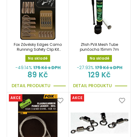
Fox Závěsky Edges Camo
Zfish PVA Mesh Tube
Running Safety Clip Kit
punčocha 15mm 7m
sada
Na skladě
Na skladě
-49.14%
175
Kč s DPH
-27.93%
179
Kč s DPH
89 Kč
129 Kč
DETAIL PRODUKTU
DETAIL PRODUKTU
AKCE
AKCE