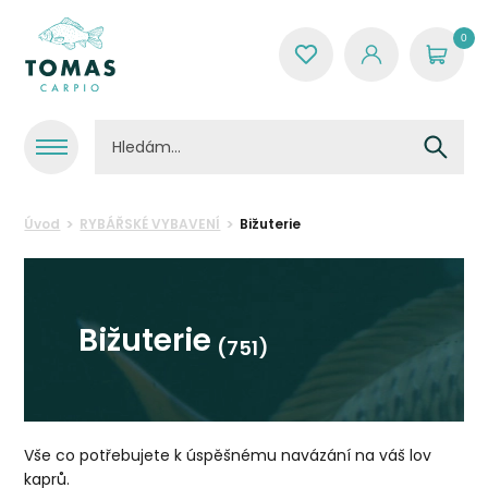
0
Úvod
RYBÁŘSKÉ VYBAVENÍ
Bižuterie
Bižuterie
(751)
Vše co potřebujete k úspěšnému navázání na váš lov
kaprů.