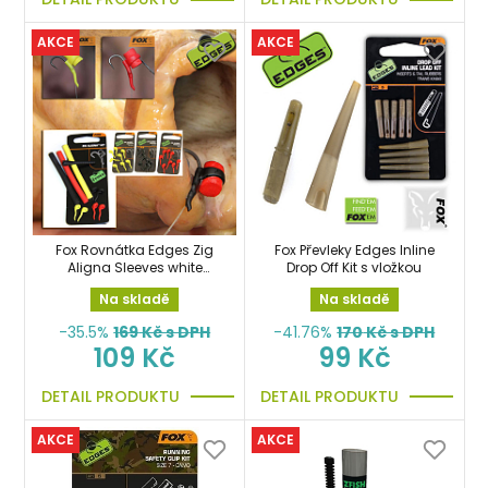
AKCE
AKCE
Fox Rovnátka Edges Zig
Fox Převleky Edges Inline
Aligna Sleeves white
Drop Off Kit s vložkou
sada
Na skladě
Na skladě
-35.5%
169
Kč s DPH
-41.76%
170
Kč s DPH
109 Kč
99 Kč
DETAIL PRODUKTU
DETAIL PRODUKTU
AKCE
AKCE