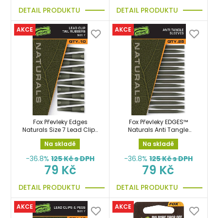
DETAIL PRODUKTU
DETAIL PRODUKTU
AKCE
AKCE
Fox Převleky Edges
Fox Převleky EDGES™
Naturals Size 7 Lead Clips
Naturals Anti Tangle
Tail Rubbers x10ks
Sleeves x25ks proti
Na skladě
Na skladě
zamotání
-36.8%
125
Kč s DPH
-36.8%
125
Kč s DPH
79 Kč
79 Kč
DETAIL PRODUKTU
DETAIL PRODUKTU
AKCE
AKCE