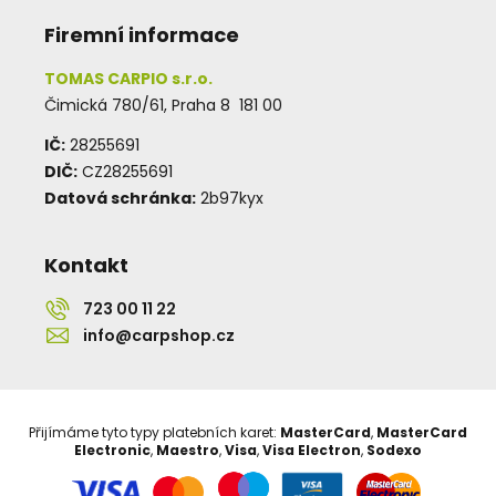
Firemní informace
TOMAS CARPIO s.r.o.
Čimická 780/61, Praha 8 181 00
IČ:
28255691
DIČ:
CZ28255691
Datová schránka:
2b97kyx
Kontakt
723 00 11 22
info@carpshop.cz
Přijímáme tyto typy platebních karet:
MasterCard
,
MasterCard
Electronic
,
Maestro
,
Visa
,
Visa Electron
,
Sodexo