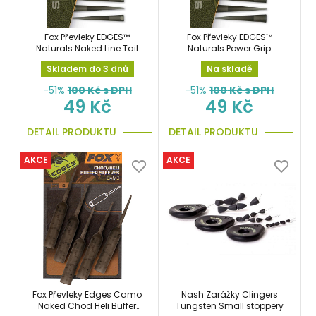
Fox Převleky EDGES™
Fox Převleky EDGES™
Naturals Naked Line Tail
Naturals Power Grip
Rubbers - Size 10
Naked Line Tail Rubbers -
Skladem do 3 dnů
Na skladě
Size 7
-51%
100
Kč s DPH
-51%
100
Kč s DPH
49 Kč
49 Kč
DETAIL PRODUKTU
DETAIL PRODUKTU
AKCE
AKCE
Fox Převleky Edges Camo
Nash Zarážky Clingers
Naked Chod Heli Buffer
Tungsten Small stoppery