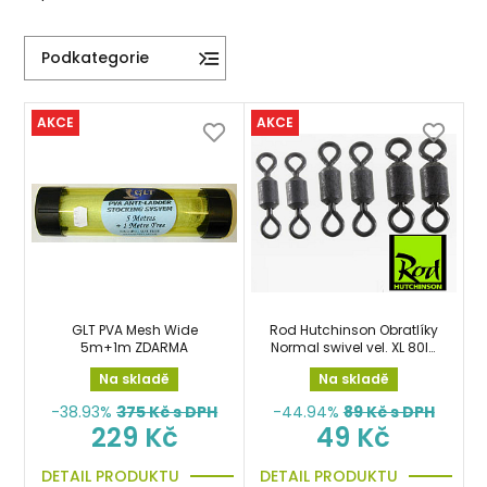
Podkategorie
AKCE
AKCE
GLT PVA Mesh Wide
Rod Hutchinson Obratlíky
5m+1m ZDARMA
Normal swivel vel. XL 80lb
zátěž
Na skladě
Na skladě
-38.93%
375
Kč s DPH
-44.94%
89
Kč s DPH
229 Kč
49 Kč
DETAIL PRODUKTU
DETAIL PRODUKTU