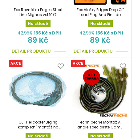
Fox Rovnátka Edges Short
Fox Vložky Edges Drop Off
Line Alignas vel.10/7
Lead Plug And Pins do
olov
Na skladě
Na skladě
-42.95%
156
Kč s DPH
-42.95%
156
Kč s DPH
89 Kč
89 Kč
DETAIL PRODUKTU
DETAIL PRODUKTU
AKCE
AKCE
GLT Helicopter Big rig
Technipeche Montáž A-
kompletní montáž na
angle specialiste Camo
helikoptéru
4x kompletní se závěskou
Na skladě
Na skladě