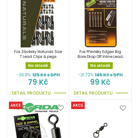
Fox Závěsky Naturals Size
Fox Převleky Edges Big
7 Lead Clips & pegs
Bore Drop Off Inline Lead
Kit bezpečnostní klip
Na skladě
Na skladě
-36.8%
125
Kč s DPH
-31.72%
145
Kč s DPH
79 Kč
99 Kč
DETAIL PRODUKTU
DETAIL PRODUKTU
AKCE
AKCE