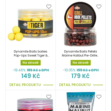
Dynamite Baits boilies
Dynamite Baits Pellets
Pop-Ups Sweet Tiger &
Marine Halibut Pre-Drilled
Corn 15mm plovoucí
8mm pelety předvrtané
Na skladě
Na skladě
na háček
-19.46%
185
Kč s DPH
-10.05%
199
Kč s DPH
149 Kč
179 Kč
DETAIL PRODUKTU
DETAIL PRODUKTU