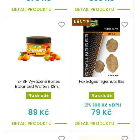
DETAIL PRODUKTU
DETAIL PRODUKTU
NÁŠ TIP
ZFISH Vyvážené Boilies
Fox Edges Tigernuts 6ks
Balanced Wafters 12mm
Mango-Cherry
Na skladě
Na skladě
-21%
100
Kč s DPH
89 Kč
79 Kč
DETAIL PRODUKTU
DETAIL PRODUKTU