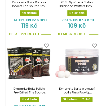
Dynamite Baits Durable
ZFISH Vyvážené Boilies
Hookers The Source 6mm
Balanced Wafters 16mm
pelety
Chilli-Robin Red
Na skladě
Na skladě
-14.39%
139
Kč s DPH
-21.58%
139
Kč s DPH
119 Kč
109 Kč
DETAIL PRODUKTU
DETAIL PRODUKTU
Dynamite Baits Pellets
Dynamite Baits plovoucí
Pre-Drilled The Source
boilie Fluro Pop-Up
350gr předvrtané pelety
Peppered Fruit 15mm
Na skladě
Skladem do 7 dnů
14mm