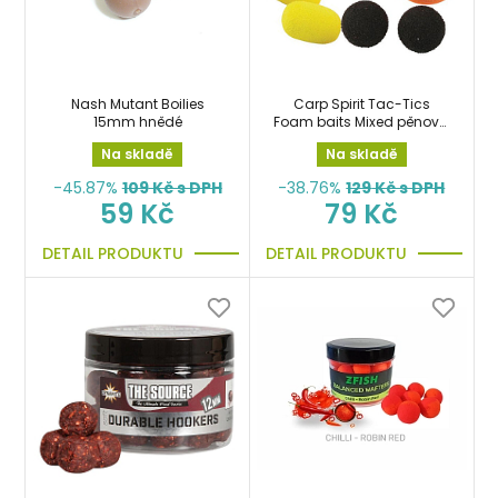
Nash Mutant Boilies
Carp Spirit Tac-Tics
15mm hnědé
Foam baits Mixed pěnová
nástraha 12ks barevný
Na skladě
Na skladě
mix
-45.87%
109
Kč s DPH
-38.76%
129
Kč s DPH
59 Kč
79 Kč
DETAIL PRODUKTU
DETAIL PRODUKTU