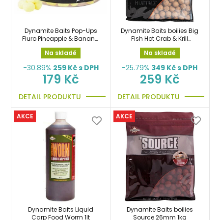
Dynamite Baits Pop-Ups
Dynamite Baits boilies Big
Fluro Pineapple & Banana
Fish Hot Crab & Krill
12mm boilies
20mm 1kg
Na skladě
Na skladě
-30.89%
259
Kč s DPH
-25.79%
349
Kč s DPH
179 Kč
259 Kč
DETAIL PRODUKTU
DETAIL PRODUKTU
AKCE
AKCE
Dynamite Baits Liquid
Dynamite Baits boilies
Carp Food Worm 1lt
Source 26mm 1kg