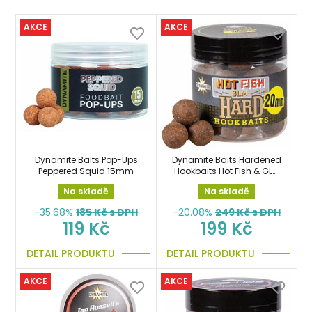
AKCE
AKCE
Dynamite Baits Pop-Ups
Dynamite Baits Hardened
Peppered Squid 15mm
Hookbaits Hot Fish & GLM
20mm
Na skladě
Na skladě
-35.68%
185
Kč s DPH
-20.08%
249
Kč s DPH
119 Kč
199 Kč
DETAIL PRODUKTU
DETAIL PRODUKTU
AKCE
AKCE