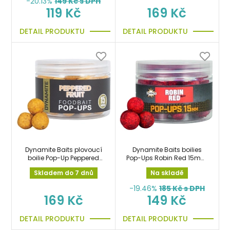
-20.13%
149
Kč s DPH
119 Kč
169 Kč
DETAIL PRODUKTU
DETAIL PRODUKTU
Dynamite Baits plovoucí
Dynamite Baits boilies
boilie Pop-Up Peppered
Pop-Ups Robin Red 15mm
Fruit 15mm
plovoucí
Skladem do 7 dnů
Na skladě
-19.46%
185
Kč s DPH
169 Kč
149 Kč
DETAIL PRODUKTU
DETAIL PRODUKTU