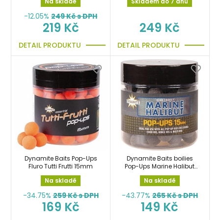
Na skladě
Skladem do 7 dnů
pelety
-12.05%
249
Kč s DPH
219 Kč
249 Kč
DETAIL PRODUKTU
DETAIL PRODUKTU
Dynamite Baits Pop-Ups
Dynamite Baits boilies
Fluro Tutti Frutti 15mm
Pop-Ups Marine Halibut
15mm
Na skladě
Na skladě
-34.75%
259
Kč s DPH
-43.77%
265
Kč s DPH
169 Kč
149 Kč