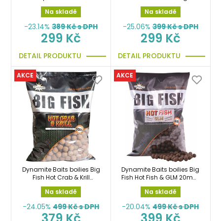
Na skladě
Na skladě
-23.14%
389
Kč s DPH
-25.06%
399
Kč s DPH
299 Kč
299 Kč
DETAIL PRODUKTU
DETAIL PRODUKTU
AKCE
AKCE
Dynamite Baits boilies Big
Dynamite Baits boilies Big
Fish Hot Crab & Krill
Fish Hot Fish & GLM 20mm
20mm 1,8kg
1,8kg
Na skladě
Na skladě
-24.05%
499
Kč s DPH
-20.04%
499
Kč s DPH
379 Kč
399 Kč