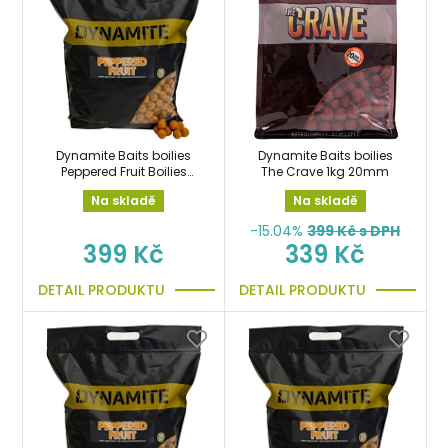
Dynamite Baits boilies
Dynamite Baits boilies
Peppered Fruit Boilies
The Crave 1kg 20mm
1kg/26mm
Na skladě
Na skladě
-15.04%
399
Kč s DPH
399 Kč
339 Kč
DETAIL PRODUKTU
DETAIL PRODUKTU