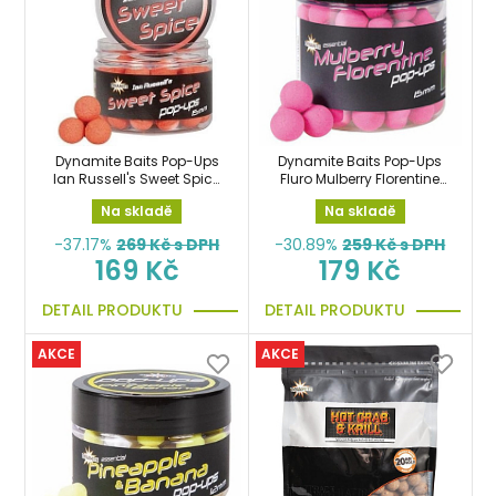
Dynamite Baits Pop-Ups
Dynamite Baits Pop-Ups
Ian Russell's Sweet Spice
Fluro Mulberry Florentine
12 mm boilies
15mm
Na skladě
Na skladě
-37.17%
269
Kč s DPH
-30.89%
259
Kč s DPH
169 Kč
179 Kč
DETAIL PRODUKTU
DETAIL PRODUKTU
AKCE
AKCE