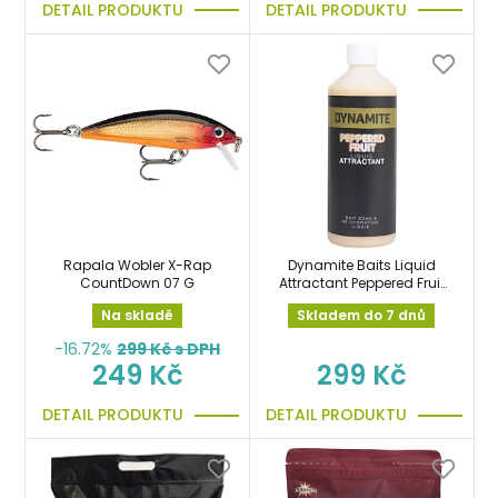
DETAIL PRODUKTU
DETAIL PRODUKTU
Rapala Wobler X-Rap
Dynamite Baits Liquid
CountDown 07 G
Attractant Peppered Fruit
500ml
Na skladě
Skladem do 7 dnů
-16.72%
299
Kč s DPH
249 Kč
299 Kč
DETAIL PRODUKTU
DETAIL PRODUKTU