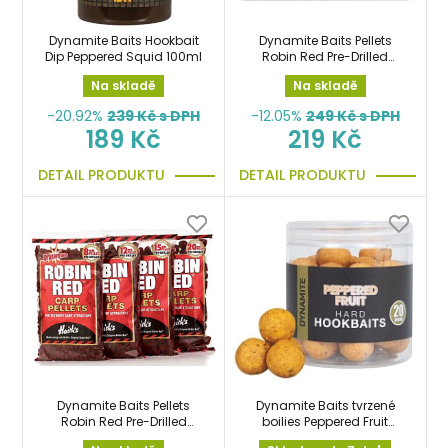
Dynamite Baits Hookbait
Dynamite Baits Pellets
Dip Peppered Squid 100ml
Robin Red Pre-Drilled
900g 12mm předvrtané
Na skladě
Na skladě
pelety
-20.92%
239
Kč s DPH
-12.05%
249
Kč s DPH
189 Kč
219 Kč
DETAIL PRODUKTU
DETAIL PRODUKTU
Dynamite Baits Pellets
Dynamite Baits tvrzené
Robin Red Pre-Drilled
boilies Peppered Fruit
900g 8mm předvrtané
Boilies 20mm 135g