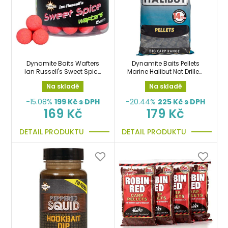
Dynamite Baits Wafters
Dynamite Baits Pellets
Ian Russell's Sweet Spice
Marine Halibut Not Drilled
15mm
14mm 900g pelety
Na skladě
Na skladě
-15.08%
199
Kč s DPH
-20.44%
225
Kč s DPH
169 Kč
179 Kč
DETAIL PRODUKTU
DETAIL PRODUKTU