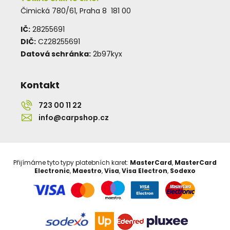
Čimická 780/61, Praha 8 181 00
IČ:
28255691
DIČ:
CZ28255691
Datová schránka:
2b97kyx
Kontakt
723 00 11 22
info@carpshop.cz
Přijímáme tyto typy platebních karet:
MasterCard
,
MasterCard
Electronic
,
Maestro
,
Visa
,
Visa Electron
,
Sodexo