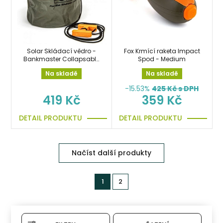
Solar Skládací vědro -
Fox Krmící raketa Impact
Bankmaster Collapsable
Spod - Medium
Water Bucket 10L
Na skladě
Na skladě
-15.53%
425
Kč s DPH
419 Kč
359 Kč
DETAIL PRODUKTU
DETAIL PRODUKTU
Načíst další produkty
1
2