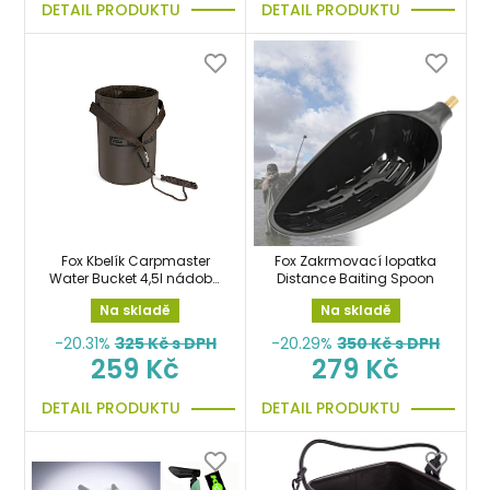
DETAIL PRODUKTU
DETAIL PRODUKTU
Fox Kbelík Carpmaster
Fox Zakrmovací lopatka
Water Bucket 4,5l nádoba
Distance Baiting Spoon
skládací
Na skladě
Na skladě
-20.31%
325
Kč s DPH
-20.29%
350
Kč s DPH
259 Kč
279 Kč
DETAIL PRODUKTU
DETAIL PRODUKTU