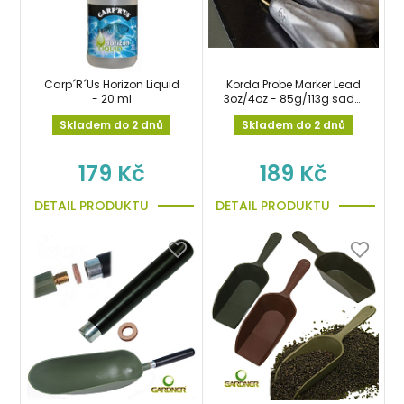
Carp´R´Us Horizon Liquid
Korda Probe Marker Lead
- 20 ml
3oz/4oz - 85g/113g sada
markerových olov
Skladem do 2 dnů
Skladem do 2 dnů
179 Kč
189 Kč
DETAIL PRODUKTU
DETAIL PRODUKTU