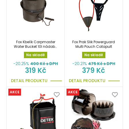
Fox Kbelík Carpmaster
Fox Prak Slik Powerguard
Water Bucket 10l nádoba
Multi Pouch Catapult
skládací
Na skladě
Na skladě
-20.25%
400
Kč s DPH
-20.21%
475
Kč s DPH
319 Kč
379 Kč
DETAIL PRODUKTU
DETAIL PRODUKTU
AKCE
AKCE