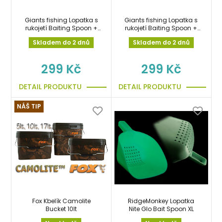
Giants fishing Lopatka s
Giants fishing Lopatka s
rukojetí Baiting Spoon +
rukojetí Baiting Spoon +
Handle L (53cm)
Handle M (49cm)
Skladem do 2 dnů
Skladem do 2 dnů
299 Kč
299 Kč
DETAIL PRODUKTU
DETAIL PRODUKTU
NÁŠ TIP
Fox Kbelík Camolite
RidgeMonkey Lopatka
Bucket 10lt
Nite Glo Bait Spoon XL