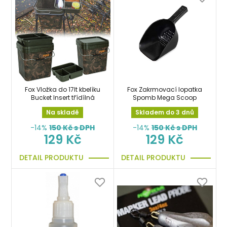
Fox Vložka do 17lt kbelíku
Fox Zakrmovací lopatka
Bucket Insert třídílná
Spomb Mega Scoop
Na skladě
Skladem do 3 dnů
-14%
150
Kč s DPH
-14%
150
Kč s DPH
129 Kč
129 Kč
DETAIL PRODUKTU
DETAIL PRODUKTU