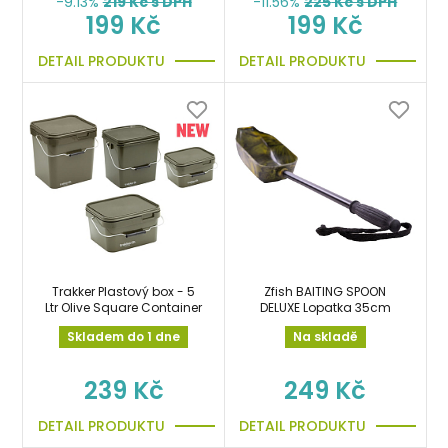
-9.13%
219
Kč s DPH
-11.56%
225
Kč s DPH
199 Kč
199 Kč
DETAIL PRODUKTU
DETAIL PRODUKTU
Trakker Plastový box - 5
Zfish BAITING SPOON
Ltr Olive Square Container
DELUXE Lopatka 35cm
Skladem do 1 dne
Na skladě
239 Kč
249 Kč
DETAIL PRODUKTU
DETAIL PRODUKTU