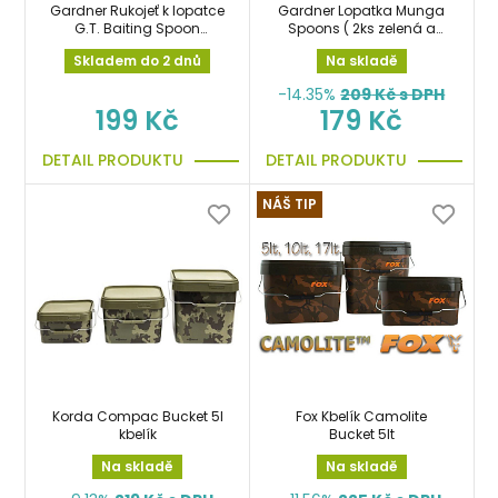
Gardner Rukojeť k lopatce
Gardner Lopatka Munga
G.T. Baiting Spoon
Spoons ( 2ks zelená a
Handle
hnědá )
Skladem do 2 dnů
Na skladě
-14.35%
209
Kč s DPH
199 Kč
179 Kč
DETAIL PRODUKTU
DETAIL PRODUKTU
NÁŠ TIP
Korda Compac Bucket 5l
Fox Kbelík Camolite
kbelík
Bucket 5lt
Na skladě
Na skladě