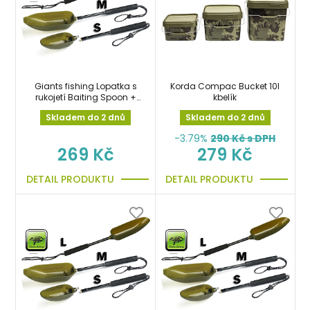
Giants fishing Lopatka s
Korda Compac Bucket 10l
rukojetí Baiting Spoon +
kbelík
Handle S (43cm)
Skladem do 2 dnů
Skladem do 2 dnů
-3.79%
290
Kč s DPH
269 Kč
279 Kč
DETAIL PRODUKTU
DETAIL PRODUKTU