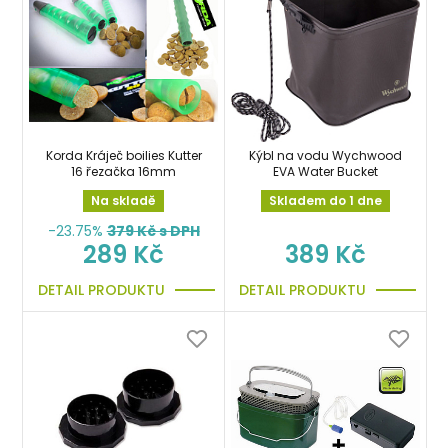
Korda Kráječ boilies Kutter
Kýbl na vodu Wychwood
16 řezačka 16mm
EVA Water Bucket
Na skladě
Skladem do 1 dne
-23.75%
379
Kč s DPH
289 Kč
389 Kč
DETAIL PRODUKTU
DETAIL PRODUKTU