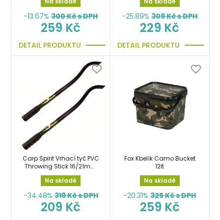
Na skladě
Na skladě
-13.67%
300
Kč s DPH
-25.89%
309
Kč s DPH
259 Kč
229 Kč
DETAIL PRODUKTU
DETAIL PRODUKTU
Carp Spirit Vrhací tyč PVC
Fox Kbelík Camo Bucket
Throwing Stick 16/21mm
12lt
cobra
Na skladě
Na skladě
-34.48%
319
Kč s DPH
-20.31%
325
Kč s DPH
209 Kč
259 Kč