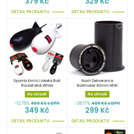
379 Kč
329 Kč
DETAIL PRODUKTU
DETAIL PRODUKTU
Spomb Krmící raketa Bait
Nash Deliverance
Rocket Midi White
Ballmaker 40mm NEW
model
Na skladě
Na skladě
-12.75%
400
Kč s DPH
-26.17%
405
Kč s DPH
349 Kč
299 Kč
DETAIL PRODUKTU
DETAIL PRODUKTU