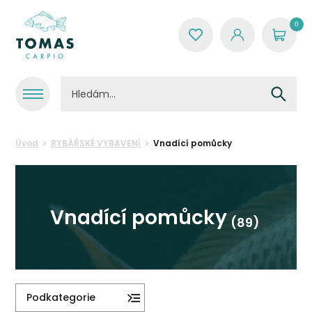
0
Úvod
RYBÁŘSKÉ VYBAVENÍ
Vnadící pomůcky
Vnadící pomůcky
(89)
Podkategorie