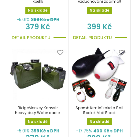
kbelík
vzduchování zdarma!!
Na skladě
Na skladě
-5.01%
399
Kč s DPH
379 Kč
399 Kč
DETAIL PRODUKTU
DETAIL PRODUKTU
RidgeMonkey Kanystr
Spomb Krmící raketa Bait
Heavy duty Water carrier
Rocket Midi Black
5L
Na skladě
Na skladě
-5.01%
399
Kč s DPH
-17.75%
400
Kč s DPH