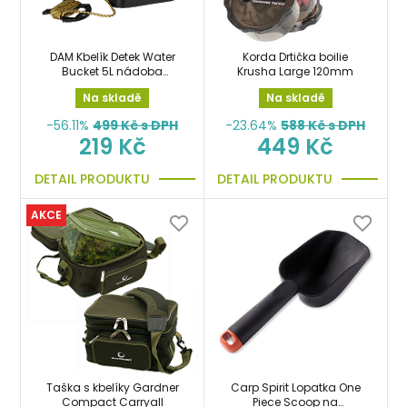
DAM Kbelík Detek Water
Korda Drtička boilie
Bucket 5L nádoba
Krusha Large 120mm
skládací
Na skladě
Na skladě
-56.11%
499
Kč s DPH
-23.64%
588
Kč s DPH
219 Kč
449 Kč
DETAIL PRODUKTU
DETAIL PRODUKTU
AKCE
Taška s kbelíky Gardner
Carp Spirit Lopatka One
Compact Carryall
Piece Scoop na