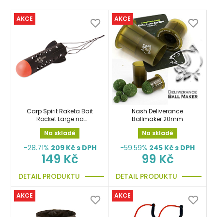
AKCE
AKCE
Carp Spirit Raketa Bait
Nash Deliverance
Rocket Large na
Ballmaker 20mm
zakrmování
Na skladě
Na skladě
-28.71%
209
Kč s DPH
-59.59%
245
Kč s DPH
149 Kč
99 Kč
DETAIL PRODUKTU
DETAIL PRODUKTU
AKCE
AKCE