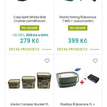
Carp Spirit Drtíčka Bait
Giants fishing Řízkovnice
Crusher rozmělňovač
7 litrů + vzduchování
návnad
zdarma!!!
Na skladě
Na skladě
-30.08%
399
Kč s DPH
279 Kč
399 Kč
DETAIL PRODUKTU
DETAIL PRODUKTU
Korda Compac Bucket 17l
Plastilys Řízkovnice 7L +