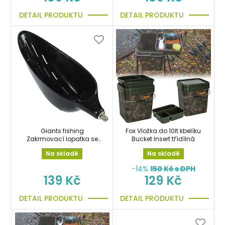
DETAIL PRODUKTU
DETAIL PRODUKTU
Giants fishing
Fox Vložka do 10lt kbelíku
Zakrmovací lopatka se
Bucket Insert třídílná
závitem Baiting Spoon
Na skladě
Na skladě
with holes Black (23cm)
-14%
150
Kč s DPH
139 Kč
129 Kč
DETAIL PRODUKTU
DETAIL PRODUKTU