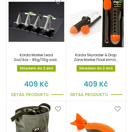
Korda Marker Lead
Korda Skyraider & Drop
3oz/4oz - 85g/113g sada
Zone Marker Float krmící
markerových olov
raketa s markerem
Skladem do 2 dnů
Skladem do 2 dnů
409 Kč
409 Kč
DETAIL PRODUKTU
DETAIL PRODUKTU