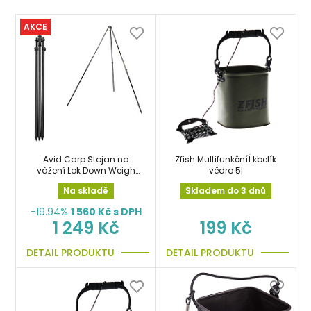
AKCE
Avid Carp Stojan na
Zfish MultifunkčníÍ kbelík
vážení Lok Down Weigh
vědro 5l
Tri-Pod trojnožka
Na skladě
Skladem do 3 dnů
-19.94%
1 560
Kč s DPH
1 249 Kč
199 Kč
DETAIL PRODUKTU
DETAIL PRODUKTU