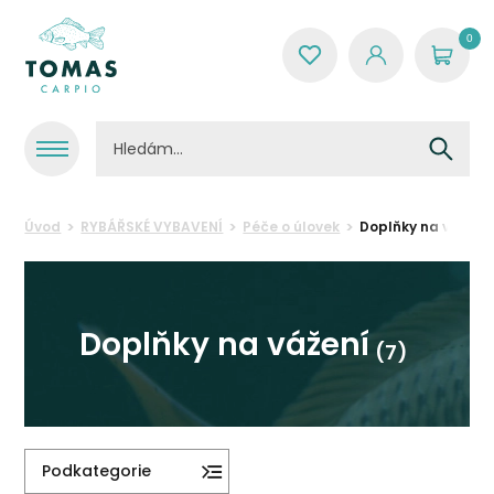
0
Úvod
RYBÁŘSKÉ VYBAVENÍ
Péče o úlovek
Doplňky na vážení
Doplňky na vážení
(7)
Podkategorie