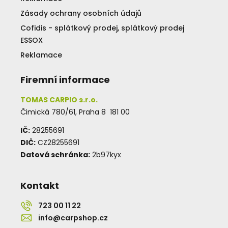
Zásady ochrany osobních údajů
Cofidis - splátkový prodej, splátkový prodej
ESSOX
Reklamace
Firemní informace
TOMAS CARPIO s.r.o.
Čimická 780/61, Praha 8 181 00
IČ:
28255691
DIČ:
CZ28255691
Datová schránka:
2b97kyx
Kontakt
723 00 11 22
info@carpshop.cz