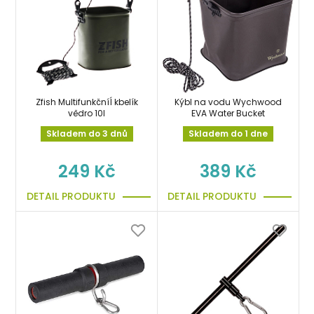
Zfish MultifunkčníÍ kbelík
Kýbl na vodu Wychwood
vědro 10l
EVA Water Bucket
Skladem do 3 dnů
Skladem do 1 dne
249 Kč
389 Kč
DETAIL PRODUKTU
DETAIL PRODUKTU