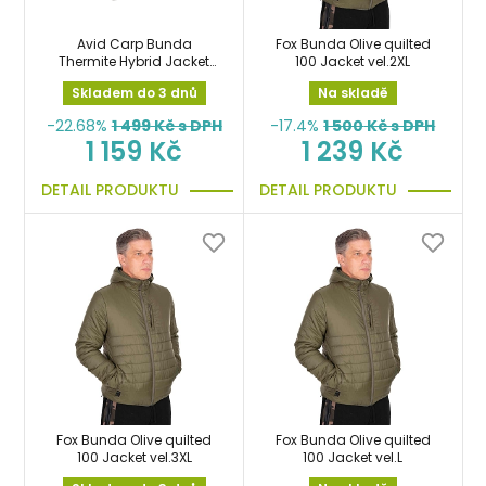
Avid Carp Bunda
Fox Bunda Olive quilted
Thermite Hybrid Jacket
100 Jacket vel.2XL
vel.XXXL
Skladem do 3 dnů
Na skladě
-22.68%
1 499
Kč s DPH
-17.4%
1 500
Kč s DPH
1 159 Kč
1 239 Kč
DETAIL PRODUKTU
DETAIL PRODUKTU
Fox Bunda Olive quilted
Fox Bunda Olive quilted
100 Jacket vel.3XL
100 Jacket vel.L