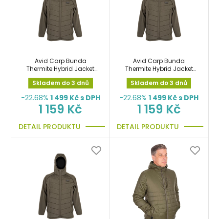
Avid Carp Bunda
Avid Carp Bunda
Thermite Hybrid Jacket
Thermite Hybrid Jacket
vel.XL
vel.XXL
Skladem do 3 dnů
Skladem do 3 dnů
-22.68%
1 499
Kč s DPH
-22.68%
1 499
Kč s DPH
1 159 Kč
1 159 Kč
DETAIL PRODUKTU
DETAIL PRODUKTU