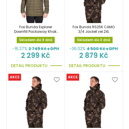
Fox Bunda Explorer
Fox Bunda RS25K CAMO
Downfill Packaway Khaki
3/4 Jacket vel.2XL
Jacket XL
Skladem do 3 dnů
Skladem do 3 dnů
-16.37%
2 749
Kč s DPH
-36.02%
4 500
Kč s DPH
2 299 Kč
2 879 Kč
DETAIL PRODUKTU
DETAIL PRODUKTU
AKCE
AKCE