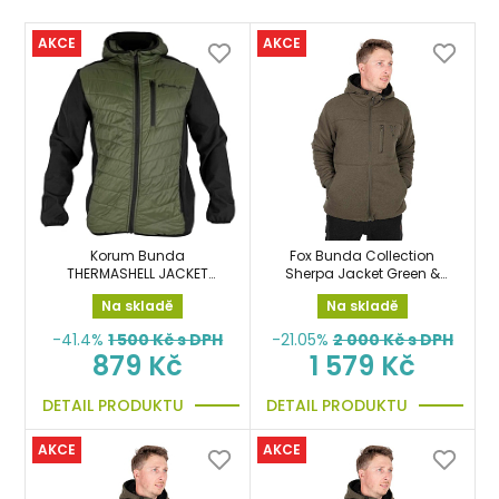
AKCE
AKCE
Korum Bunda
Fox Bunda Collection
THERMASHELL JACKET
Sherpa Jacket Green &
vel.XXL
Black vel.L
Na skladě
Na skladě
-41.4%
1 500
Kč s DPH
-21.05%
2 000
Kč s DPH
879 Kč
1 579 Kč
DETAIL PRODUKTU
DETAIL PRODUKTU
AKCE
AKCE