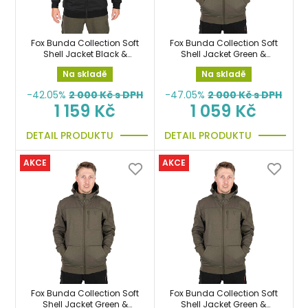
Fox Bunda Collection Soft
Fox Bunda Collection Soft
Shell Jacket Black &
Shell Jacket Green &
Orange vel.L
Black vel.L
Na skladě
Na skladě
-42.05%
2 000
Kč s DPH
-47.05%
2 000
Kč s DPH
1 159 Kč
1 059 Kč
DETAIL PRODUKTU
DETAIL PRODUKTU
AKCE
AKCE
Fox Bunda Collection Soft
Fox Bunda Collection Soft
Shell Jacket Green &
Shell Jacket Green &