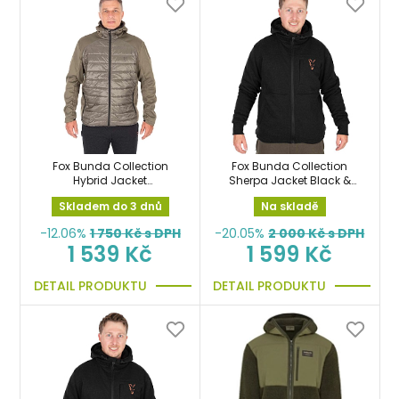
Fox Bunda Collection
Fox Bunda Collection
Hybrid Jacket
Sherpa Jacket Black &
Green/Black vel.XXXL
Orange vel.XL
Skladem do 3 dnů
Na skladě
-12.06%
1 750
Kč s DPH
-20.05%
2 000
Kč s DPH
1 539 Kč
1 599 Kč
DETAIL PRODUKTU
DETAIL PRODUKTU