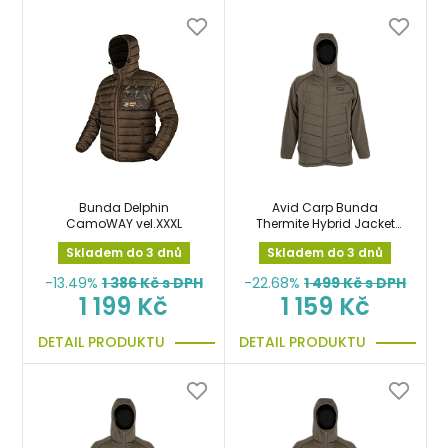
Bunda Delphin
Avid Carp Bunda
CamoWAY vel.XXXL
Thermite Hybrid Jacket
vel.L
Skladem do 3 dnů
Skladem do 3 dnů
-13.49%
1 386
Kč s DPH
-22.68%
1 499
Kč s DPH
1 199 Kč
1 159 Kč
DETAIL PRODUKTU
DETAIL PRODUKTU