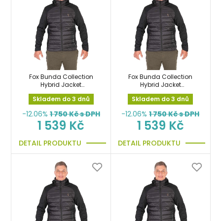
Fox Bunda Collection
Fox Bunda Collection
Hybrid Jacket
Hybrid Jacket
Black/Orange vel.M
Black/Orange vel.S
Skladem do 3 dnů
Skladem do 3 dnů
-12.06%
1 750
Kč s DPH
-12.06%
1 750
Kč s DPH
1 539 Kč
1 539 Kč
DETAIL PRODUKTU
DETAIL PRODUKTU