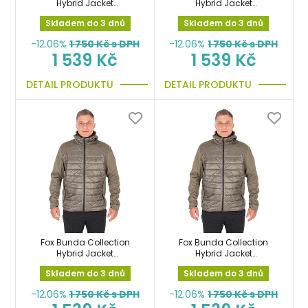
Hybrid Jacket
Hybrid Jacket
Black/Orange vel.XXXL
Green/Black vel.L
Skladem do 3 dnů
Skladem do 3 dnů
-12.06%
1 750
Kč s DPH
-12.06%
1 750
Kč s DPH
1 539 Kč
1 539 Kč
DETAIL PRODUKTU
DETAIL PRODUKTU
Fox Bunda Collection
Fox Bunda Collection
Hybrid Jacket
Hybrid Jacket
Green/Black vel.M
Green/Black vel.S
Skladem do 3 dnů
Skladem do 3 dnů
-12.06%
1 750
Kč s DPH
-12.06%
1 750
Kč s DPH