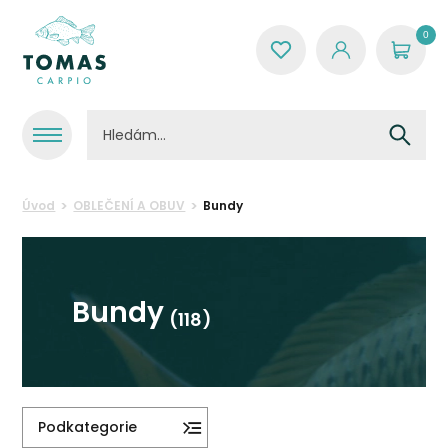
0
Úvod
OBLEČENÍ A OBUV
Bundy
Bundy
(118)
Podkategorie