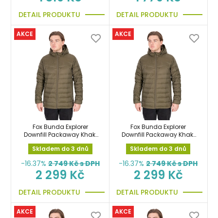
DETAIL PRODUKTU
DETAIL PRODUKTU
AKCE
AKCE
Fox Bunda Explorer
Fox Bunda Explorer
Downfill Packaway Khaki
Downfill Packaway Khaki
Jacket 2XL
Jacket 3XL
Skladem do 3 dnů
Skladem do 3 dnů
-16.37%
2 749
Kč s DPH
-16.37%
2 749
Kč s DPH
2 299 Kč
2 299 Kč
DETAIL PRODUKTU
DETAIL PRODUKTU
AKCE
AKCE