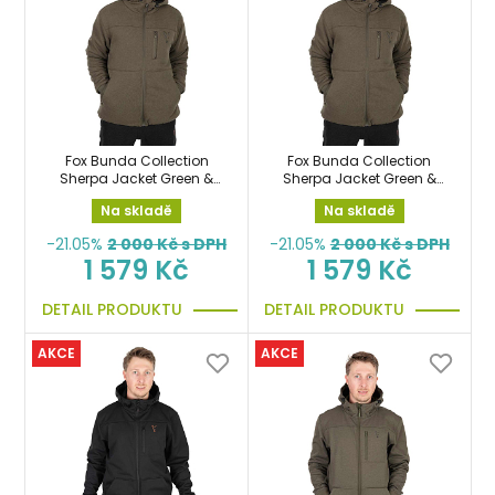
Fox Bunda Collection
Fox Bunda Collection
Sherpa Jacket Green &
Sherpa Jacket Green &
Black vel.XL
Black vel.XXL
Na skladě
Na skladě
-21.05%
2 000
Kč s DPH
-21.05%
2 000
Kč s DPH
1 579 Kč
1 579 Kč
DETAIL PRODUKTU
DETAIL PRODUKTU
AKCE
AKCE