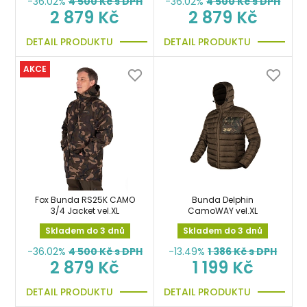
-36.02%
4 500
Kč s DPH
-36.02%
4 500
Kč s DPH
2 879 Kč
2 879 Kč
DETAIL PRODUKTU
DETAIL PRODUKTU
AKCE
Fox Bunda RS25K CAMO
Bunda Delphin
3/4 Jacket vel.XL
CamoWAY vel.XL
Skladem do 3 dnů
Skladem do 3 dnů
-36.02%
4 500
Kč s DPH
-13.49%
1 386
Kč s DPH
2 879 Kč
1 199 Kč
DETAIL PRODUKTU
DETAIL PRODUKTU