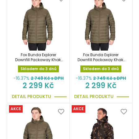
Fox Bunda Explorer
Fox Bunda Explorer
Downfill Packaway Khaki
Downfill Packaway Khaki
Jacket L
Jacket M
Skladem do 3 dnů
Skladem do 3 dnů
-16.37%
2 749
Kč s DPH
-16.37%
2 749
Kč s DPH
2 299 Kč
2 299 Kč
DETAIL PRODUKTU
DETAIL PRODUKTU
AKCE
AKCE