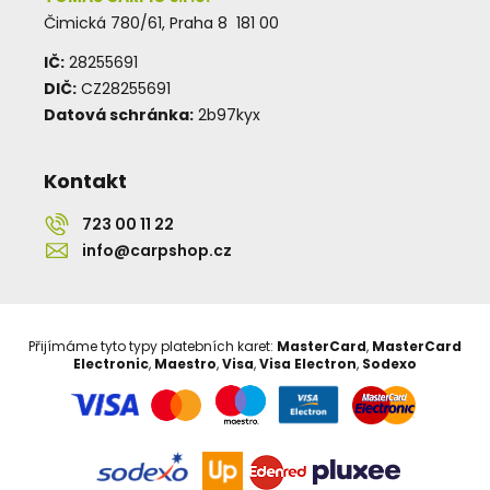
Čimická 780/61, Praha 8 181 00
IČ:
28255691
DIČ:
CZ28255691
Datová schránka:
2b97kyx
Kontakt
723 00 11 22
info@carpshop.cz
Přijímáme tyto typy platebních karet:
MasterCard
,
MasterCard
Electronic
,
Maestro
,
Visa
,
Visa Electron
,
Sodexo