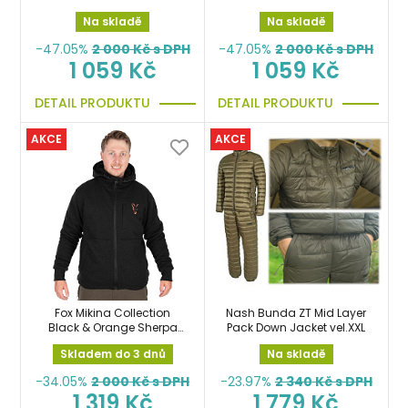
Black vel.XL
Black vel.XXL
Na skladě
Na skladě
-47.05%
2 000
Kč s DPH
-47.05%
2 000
Kč s DPH
1 059 Kč
1 059 Kč
DETAIL PRODUKTU
DETAIL PRODUKTU
AKCE
AKCE
Fox Mikina Collection
Nash Bunda ZT Mid Layer
Black & Orange Sherpa
Pack Down Jacket vel.XXL
Jacket vel.XXXL bunda
Skladem do 3 dnů
Na skladě
-34.05%
2 000
Kč s DPH
-23.97%
2 340
Kč s DPH
1 319 Kč
1 779 Kč