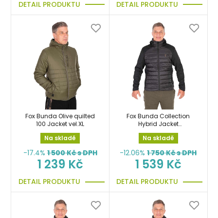
DETAIL PRODUKTU
DETAIL PRODUKTU
Fox Bunda Olive quilted
Fox Bunda Collection
100 Jacket vel.XL
Hybrid Jacket
Black/Orange vel.L
Na skladě
Na skladě
-17.4%
1 500
Kč s DPH
-12.06%
1 750
Kč s DPH
1 239 Kč
1 539 Kč
DETAIL PRODUKTU
DETAIL PRODUKTU