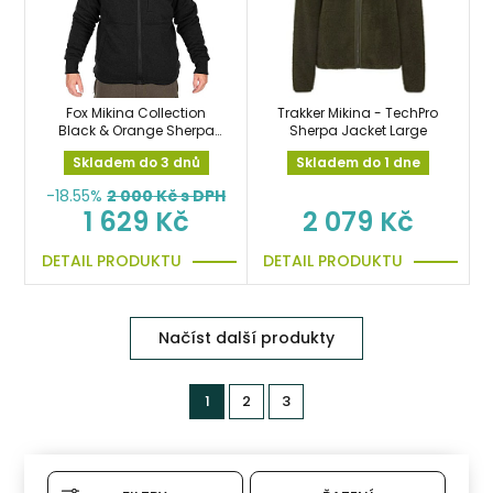
Fox Mikina Collection
Trakker Mikina - TechPro
Black & Orange Sherpa
Sherpa Jacket Large
Jacket vel.XXL bunda
Skladem do 3 dnů
Skladem do 1 dne
-18.55%
2 000
Kč s DPH
1 629 Kč
2 079 Kč
DETAIL PRODUKTU
DETAIL PRODUKTU
Načíst další produkty
1
2
3