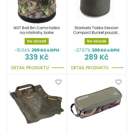
NGT Bait Bin Camo taška
Starbaits Taška Session
na nástrahy, boilie
Compact Bucket pouzdro
na boilies, krmení
Na skladě
Na skladě
-15.04%
399
Kč s DPH
-27.57%
399
Kč s DPH
339 Kč
289 Kč
DETAIL PRODUKTU
DETAIL PRODUKTU