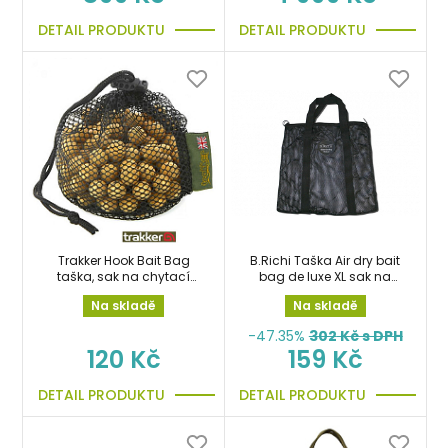
DETAIL PRODUKTU
DETAIL PRODUKTU
Trakker Hook Bait Bag
B.Richi Taška Air dry bait
taška, sak na chytací
bag de luxe XL sak na
boilies
boilie
Na skladě
Na skladě
-47.35%
302
Kč s DPH
120 Kč
159 Kč
DETAIL PRODUKTU
DETAIL PRODUKTU