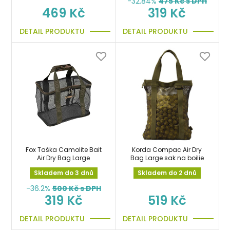
-32.84%
475
Kč s DPH
469 Kč
319 Kč
DETAIL PRODUKTU
DETAIL PRODUKTU
Fox Taška Camolite Bait
Korda Compac Air Dry
Air Dry Bag Large
Bag Large sak na boilie
Skladem do 3 dnů
Skladem do 2 dnů
-36.2%
500
Kč s DPH
319 Kč
519 Kč
DETAIL PRODUKTU
DETAIL PRODUKTU