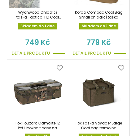
Wychwood Chladící
Korda Compac Cool Bag
taška Tactical HD Cool
Small chladící taška
Bag
Skladem do 1 dne
Skladem do 1 dne
749 Kč
779 Kč
DETAIL PRODUKTU
DETAIL PRODUKTU
Fox Pouzdro Camolite 12
Fox Taška Voyager Large
Pot Hookbait case na
Cool bag termo na
boilies, krmení
boilies, krmení, návnady