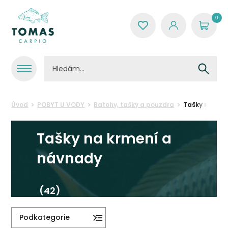
0
Úvod
POBYT U VODY
Batohy, tašky a pouzdra
Tašky na krm
Tašky na krmení a
návnady
(42)
Podkategorie