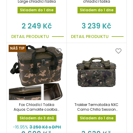
Large chladící taška
chladící taška
Skladem do 1 dne
Skladem do 1 dne
2 249 Kč
3 239 Kč
DETAIL PRODUKTU
DETAIL PRODUKTU
NÁŠ TIP
Fox Chladící Taška
Trakker Termotaška NXC
Aquos Camolite coolbag
Camo Chilla Session
30L na boilies, krmení,
Food Bag
Skladem do 3 dnů
Skladem do 1 dne
jídlo, pití
-16.95%
3 250
Kč s DPH