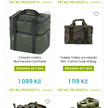
DETAIL PRODUKTU
DETAIL PRODUKTU
Chladící taška
Trakker Taška na nádobí
Wychwood Comforter
NXC Camo Cook-R Bag
Session Cool Bag
Skladem do 1 dne
Skladem do 1 dne
1 099 Kč
1 119 Kč
DETAIL PRODUKTU
DETAIL PRODUKTU