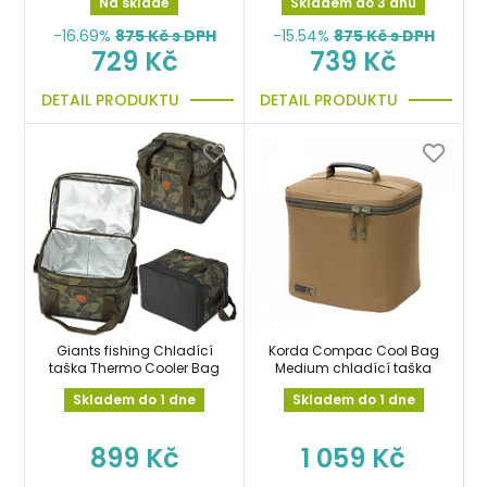
Na skladě
Skladem do 3 dnů
a nástrahy
-16.69%
875
Kč s DPH
-15.54%
875
Kč s DPH
729 Kč
739 Kč
DETAIL PRODUKTU
DETAIL PRODUKTU
Giants fishing Chladící
Korda Compac Cool Bag
taška Thermo Cooler Bag
Medium chladící taška
Skladem do 1 dne
Skladem do 1 dne
899 Kč
1 059 Kč