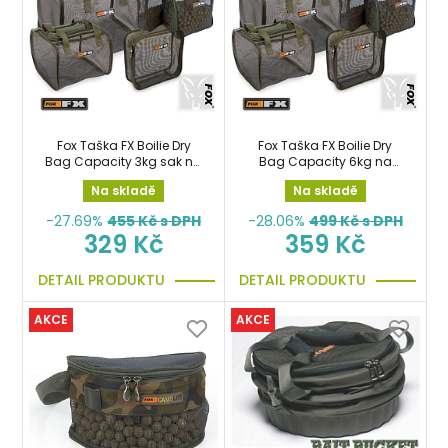
Fox Taška FX Boilie Dry
Fox Taška FX Boilie Dry
Bag Capacity 3kg sak na
Bag Capacity 6kg na
boilie
boilie
Na skladě
Na skladě
-27.69%
455
Kč s DPH
-28.06%
499
Kč s DPH
329 Kč
359 Kč
DETAIL PRODUKTU
DETAIL PRODUKTU
AKCE
AKCE