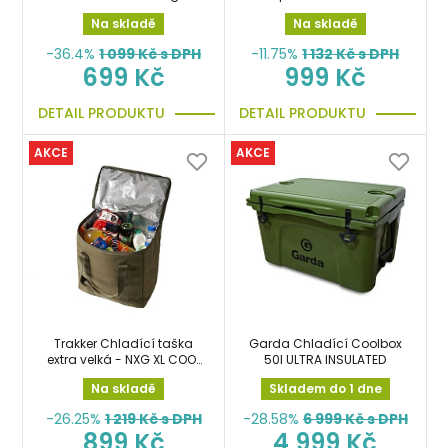
Na skladě
Na skladě
-36.4%
1 099
Kč s DPH
-11.75%
1 132
Kč s DPH
699 Kč
999 Kč
DETAIL PRODUKTU
DETAIL PRODUKTU
AKCE
AKCE
Trakker Chladící taška
Garda Chladící Coolbox
extra velká - NXG XL COOL
50l ULTRA INSULATED
BAG
Na skladě
Skladem do 1 dne
-26.25%
1 219
Kč s DPH
-28.58%
6 999
Kč s DPH
899 Kč
4 999 Kč