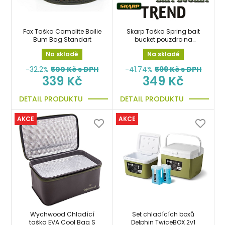
Fox Taška Camolite Boilie
Skarp Taška Spring bait
Bum Bag Standart
bucket pouzdro na
boilies, krmení
Na skladě
Na skladě
-32.2%
500
Kč s DPH
-41.74%
599
Kč s DPH
339 Kč
349 Kč
DETAIL PRODUKTU
DETAIL PRODUKTU
AKCE
AKCE
Wychwood Chladící
Set chladících boxů
taška EVA Cool Bag S
Delphin TwiceBOX 2v1