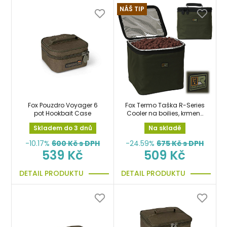
NÁŠ TIP
Fox Pouzdro Voyager 6
Fox Termo Taška R-Series
pot Hookbait Case
Cooler na boilies, krmení,
návnady a nástrahy
Skladem do 3 dnů
Na skladě
-10.17%
600
Kč s DPH
-24.59%
675
Kč s DPH
539 Kč
509 Kč
DETAIL PRODUKTU
DETAIL PRODUKTU