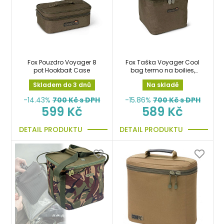
Fox Pouzdro Voyager 8
Fox Taška Voyager Cool
pot Hookbait Case
bag termo na boilies,
krmení, návnady a
Skladem do 3 dnů
Na skladě
nástrahy
-14.43%
700
Kč s DPH
-15.86%
700
Kč s DPH
599 Kč
589 Kč
DETAIL PRODUKTU
DETAIL PRODUKTU