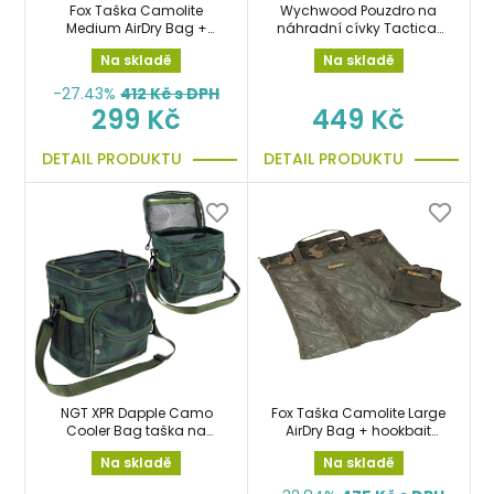
Fox Taška Camolite
Wychwood Pouzdro na
Medium AirDry Bag +
náhradní cívky Tactical
hookbait bag
HD Spare Spool Case
Na skladě
Na skladě
-27.43%
412
Kč s DPH
299 Kč
449 Kč
DETAIL PRODUKTU
DETAIL PRODUKTU
NGT XPR Dapple Camo
Fox Taška Camolite Large
Cooler Bag taška na
AirDry Bag + hookbait
boilie, nástrahy, potraviny
bag
Na skladě
Na skladě