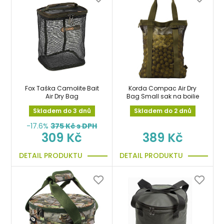
Fox Taška Camolite Bait
Korda Compac Air Dry
Air Dry Bag
Bag Small sak na boilie
Skladem do 3 dnů
Skladem do 2 dnů
-17.6%
375
Kč s DPH
309 Kč
389 Kč
DETAIL PRODUKTU
DETAIL PRODUKTU