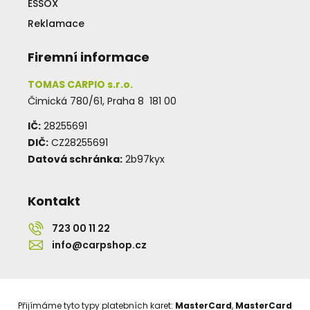
ESSOX
Reklamace
Firemní informace
TOMAS CARPIO s.r.o.
Čimická 780/61, Praha 8 181 00
IČ:
28255691
DIČ:
CZ28255691
Datová schránka:
2b97kyx
Kontakt
723 00 11 22
info@carpshop.cz
Přijímáme tyto typy platebních karet:
MasterCard
,
MasterCard