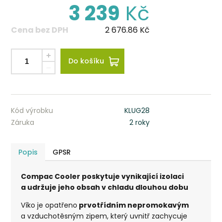
3 239
Kč
Cena bez DPH
2 676.86
Kč
Do košíku
Kód výrobku
KLUG28
Záruka
2 roky
Popis
GPSR
Compac Cooler poskytuje vynikající izolaci
a udržuje jeho obsah v chladu dlouhou dobu
Víko je opatřeno
prvotřídním nepromokavým
a vzduchotěsným zipem, který uvnitř zachycuje