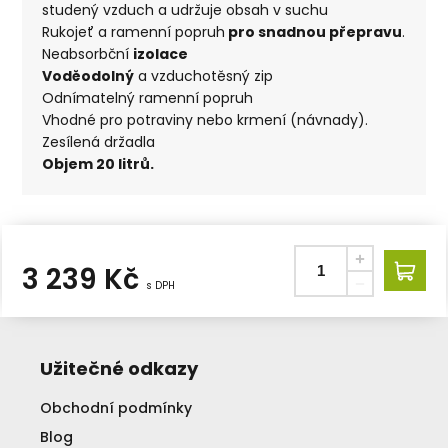
studený vzduch a udržuje obsah v suchu
Rukojeť a ramenní popruh
pro snadnou přepravu
.
Neabsorbční
izolace
Voděodolný
a vzduchotěsný zip
Odnímatelný ramenní popruh
Vhodné pro potraviny nebo krmení (návnady).
Zesílená držadla
Objem 20 litrů.
3 239
Kč
s DPH
Užitečné odkazy
Obchodní podmínky
Blog