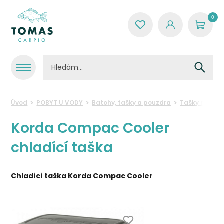
0
Úvod
POBYT U VODY
Batohy, tašky a pouzdra
Tašky na krm
Korda Compac Cooler
chladící taška
Chladící taška Korda Compac Cooler