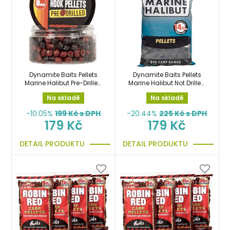
Dynamite Baits Pellets
Dynamite Baits Pellets
Marine Halibut Pre-Drilled
Marine Halibut Not Drilled
8mm pelety předvrtané
14mm 900g pelety
Na skladě
Na skladě
na háček
-10.05%
199
Kč s DPH
-20.44%
225
Kč s DPH
179 Kč
179 Kč
DETAIL PRODUKTU
DETAIL PRODUKTU