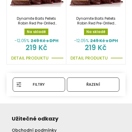
Dynamite Baits Pellets
Dynamite Baits Pellets
Robin Red Pre-Drilled
Robin Red Pre-Drilled
900g 12mm předvrtané
900g 8mm předvrtané
Na skladě
Na skladě
pelety
pelety
-12.05%
249
Kč s DPH
-12.05%
249
Kč s DPH
219 Kč
219 Kč
DETAIL PRODUKTU
DETAIL PRODUKTU
FILTRY
ŘAZENÍ
Užitečné odkazy
Obchodní podmínky