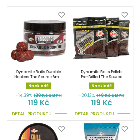
Dynamite Baits Durable
Dynamite Baits Pellets
Hookers The Source 6mm
Pre-Drilled The Source
pelety
350gr předvrtané pelety
Na skladě
Na skladě
14mm
-14.39%
139
Kč s DPH
-20.13%
149
Kč s DPH
119 Kč
119 Kč
DETAIL PRODUKTU
DETAIL PRODUKTU