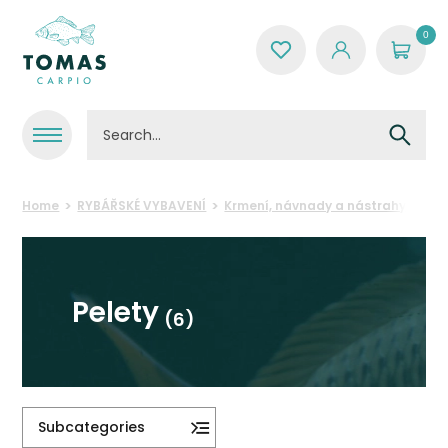
0
Home
RYBÁŘSKÉ VYBAVENÍ
Krmení, návnady a nástrahy
Pel
Pelety
(6)
Subcategories