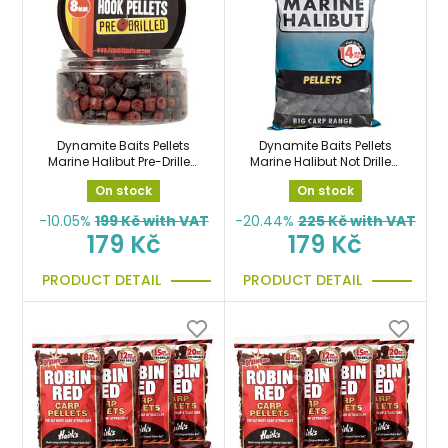
Dynamite Baits Pellets
Dynamite Baits Pellets
Marine Halibut Pre-Drilled
Marine Halibut Not Drilled
8mm pelety předvrtané
14mm 900g pelety
On stock
On stock
na háček
-10.05%
199
Kč with VAT
-20.44%
225
Kč with VAT
179 Kč
179 Kč
PRODUCT DETAIL
PRODUCT DETAIL