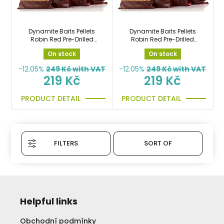
Dynamite Baits Pellets
Dynamite Baits Pellets
Robin Red Pre-Drilled
Robin Red Pre-Drilled
900g 8mm předvrtané
900g 12mm předvrtané
On stock
On stock
pelety
pelety
-12.05%
249
Kč with VAT
-12.05%
249
Kč with VAT
219 Kč
219 Kč
PRODUCT DETAIL
PRODUCT DETAIL
FILTERS
SORT OF
Helpful links
Obchodní podmínky