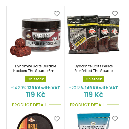
Dynamite Baits Durable
Dynamite Baits Pellets
Hookers The Source 6mm
Pre-Drilled The Source
pelety
350gr předvrtané pelety
On stock
On stock
14mm
-14.39%
139
Kč with VAT
-20.13%
149
Kč with VAT
119 Kč
119 Kč
PRODUCT DETAIL
PRODUCT DETAIL