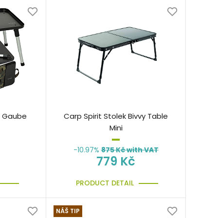
ek Gaube
Carp Spirit Stolek Bivvy Table
Mini
-10.97%
875
Kč with VAT
779 Kč
PRODUCT DETAIL
NÁŠ TIP