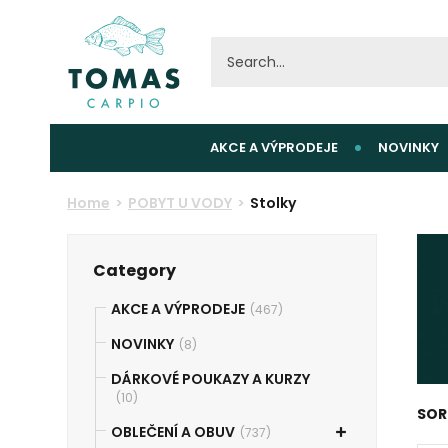
AKCE A VÝPRODEJE
NOVINKY
Home
POBYT U VODY
Stolky
Category
AKCE A VÝPRODEJE
(467)
NOVINKY
(8)
DÁRKOVÉ POUKAZY A KURZY
(10)
SOR
OBLEČENÍ A OBUV
(737)