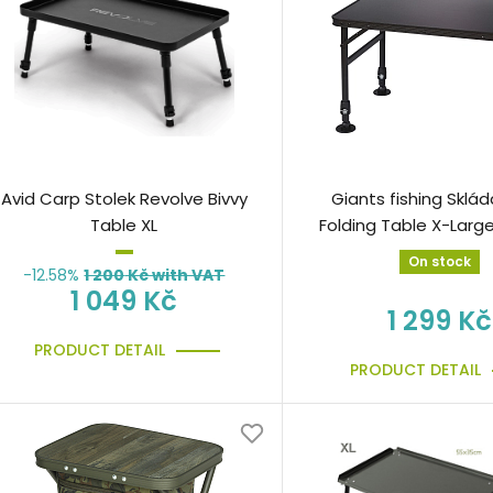
Avid Carp Stolek Revolve Bivvy
Giants fishing Sklád
Table XL
Folding Table X-Larg
ZDARMA!
On stock
-12.58%
1 200
Kč with VAT
1 049 Kč
1 299 Kč
PRODUCT DETAIL
PRODUCT DETAIL