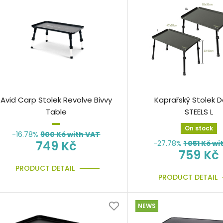
Avid Carp Stolek Revolve Bivvy
Kaprařský Stolek D
Table
STEELS L
On stock
-16.78%
900
Kč with VAT
749 Kč
-27.78%
1 051
Kč wi
759 Kč
PRODUCT DETAIL
PRODUCT DETAIL
NEWS