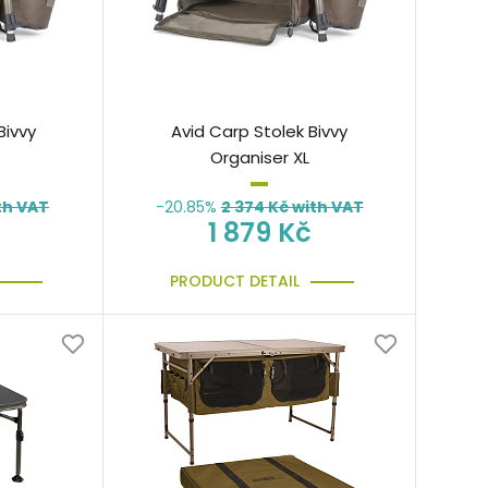
Bivvy
Avid Carp Stolek Bivvy
Organiser XL
th VAT
-20.85%
2 374
Kč with VAT
1 879 Kč
PRODUCT DETAIL