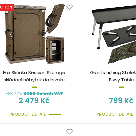
CTION
Fox Skříňka Session Storage
Giants fishing Stol
skládací nábytek do bivaku
Bivvy Table
-23.72%
3 250
Kč with VAT
2 479 Kč
799 Kč
PRODUCT DETAIL
PRODUCT DETAIL