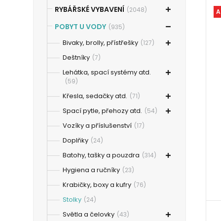
RYBÁŘSKÉ VYBAVENÍ
(2048)
A
POBYT U VODY
(935)
Bivaky, brolly, přístřešky
(127)
Deštníky
(7)
Lehátka, spací systémy atd.
(59)
Křesla, sedačky atd.
(71)
Spací pytle, přehozy atd.
(54)
Vozíky a příslušenství
(17)
Doplňky
(24)
Batohy, tašky a pouzdra
(314)
Hygiena a ručníky
(23)
Krabičky, boxy a kufry
(76)
Stolky
(24)
Světla a čelovky
(43)