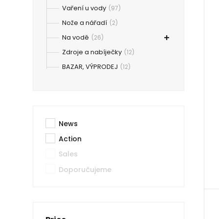
Vaření u vody
(97)
Nože a nářadí
(2)
Na vodě
(26)
Zdroje a nabíječky
(12)
BAZAR, VÝPRODEJ
(12)
News
Action
Sales
Doporučujeme