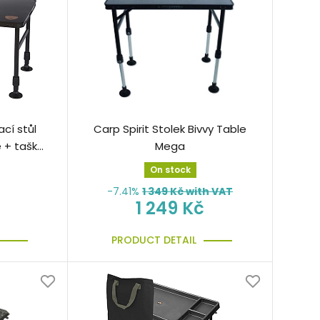
ací stůl
Carp Spirit Stolek Bivvy Table
e + taška
Mega
On stock
-7.41%
1 349
Kč with VAT
1 249 Kč
PRODUCT DETAIL