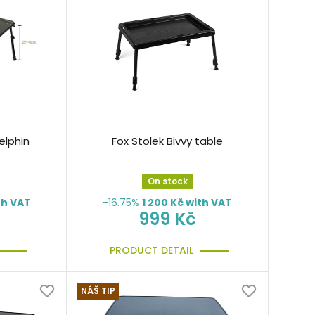
elphin
Fox Stolek Bivvy table
On stock
th VAT
-16.75%
1 200
Kč with VAT
999 Kč
PRODUCT DETAIL
NÁŠ TIP