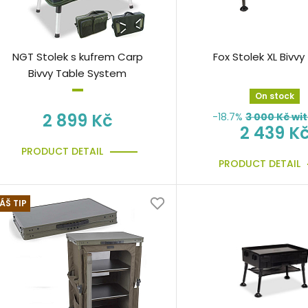
NGT Stolek s kufrem Carp
Fox Stolek XL Bivvy
Bivvy Table System
On stock
2 899 Kč
-18.7%
3 000
Kč wi
2 439 K
PRODUCT DETAIL
PRODUCT DETAIL
ÁŠ TIP