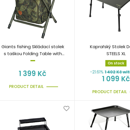
Giants fishing Skládací stolek
Kaprařský Stolek D
s taškou Folding Table with
STEELS XL
Bag
On stock
1 399 Kč
-21.61%
1 402
Kč wit
1 099 Kč
PRODUCT DETAIL
PRODUCT DETAIL