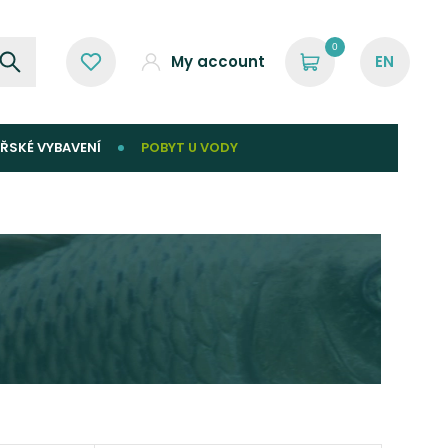
0
My account
ŘSKÉ VYBAVENÍ
POBYT U VODY