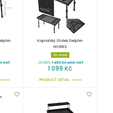
elphin
Kaprařský Stolek Delphin
WORKS
On stock
h VAT
-25.89%
1 483
Kč with VAT
1 099 Kč
PRODUCT DETAIL