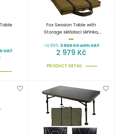
 Table
Fox Session Table with
Storage skládací skřínka,
nábytek do bivaku
-14.89%
3 500
Kč with VAT
2 979 Kč
th VAT
č
PRODUCT DETAIL