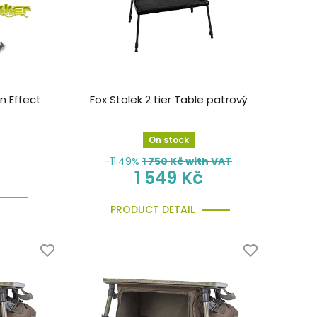
n Effect
Fox Stolek 2 tier Table patrový
On stock
-11.49%
1 750
Kč with VAT
1 549 Kč
PRODUCT DETAIL