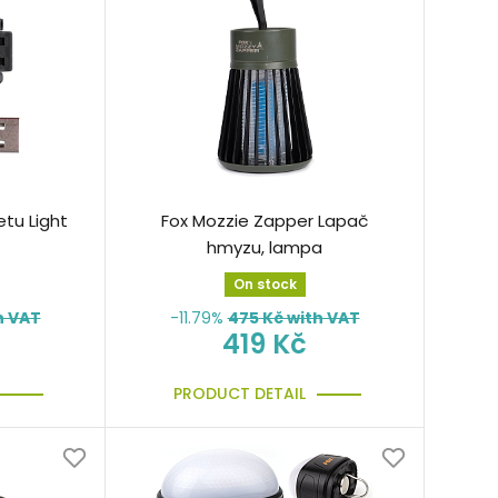
tu Light
Fox Mozzie Zapper Lapač
hmyzu, lampa
On stock
h VAT
-11.79%
475
Kč with VAT
419 Kč
PRODUCT DETAIL