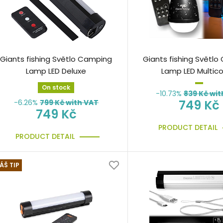
Giants fishing Světlo Camping
Giants fishing Světl
Lamp LED Deluxe
Lamp LED Multico
On stock
-10.73%
839
Kč wit
749 Kč
-6.26%
799
Kč with VAT
749 Kč
PRODUCT DETAIL
PRODUCT DETAIL
ÁŠ TIP