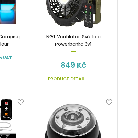
o Camping
NGT Ventilátor, Světlo a
lour
Powerbanka 3v1
h VAT
849 Kč
PRODUCT DETAIL