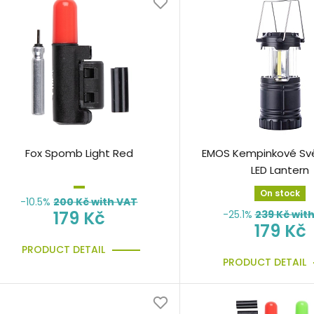
Fox Spomb Light Red
EMOS Kempinkové Sv
LED Lantern
On stock
-10.5%
200
Kč with VAT
179 Kč
-25.1%
239
Kč wit
179 Kč
PRODUCT DETAIL
PRODUCT DETAIL