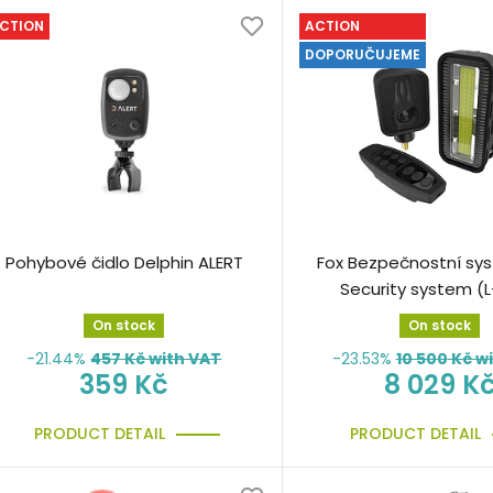
CTION
ACTION
DOPORUČUJEME
Pohybové čidlo Delphin ALERT
Fox Bezpečnostní sy
Security system (
On stock
On stock
-21.44%
457
Kč with VAT
-23.53%
10 500
Kč wi
359 Kč
8 029 K
PRODUCT DETAIL
PRODUCT DETAIL