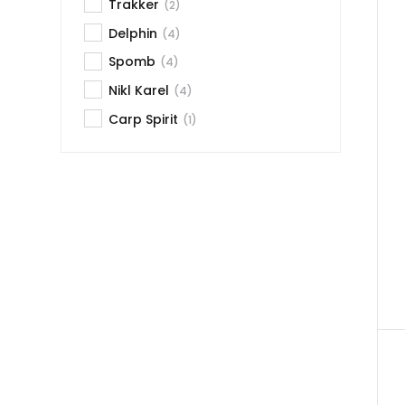
Trakker
(2)
Delphin
(4)
Spomb
(4)
Nikl Karel
(4)
Carp Spirit
(1)