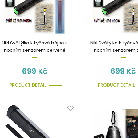
Nikl Světýlko k tyčové bójce s
Nikl Světýlko k tyčov
nočním senzorem červené
nočním senzorem 
699 Kč
699 Kč
PRODUCT DETAIL
PRODUCT DETAIL