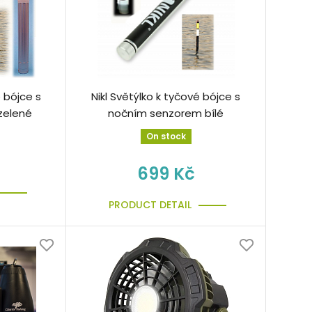
é bójce s
Nikl Světýlko k tyčové bójce s
zelené
nočním senzorem bílé
On stock
699 Kč
PRODUCT DETAIL