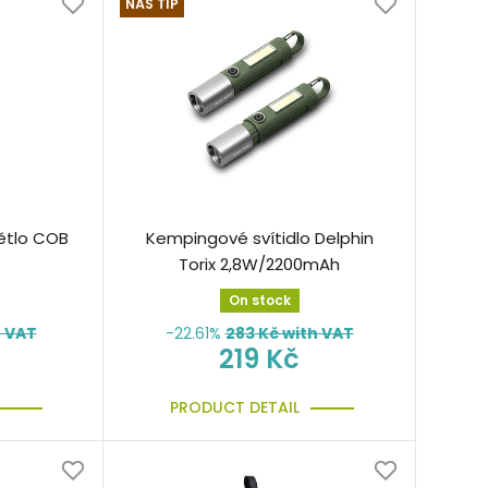
NÁŠ TIP
ětlo COB
Kempingové svítidlo Delphin
Torix 2,8W/2200mAh
On stock
h VAT
-22.61%
283
Kč with VAT
219 Kč
PRODUCT DETAIL