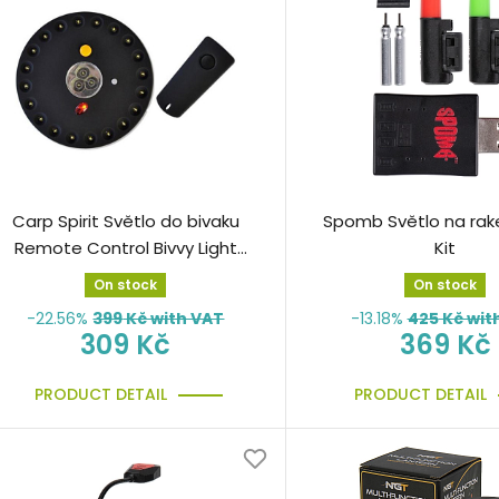
Carp Spirit Světlo do bivaku
Spomb Světlo na rake
Remote Control Bivvy Light
Kit
svítidlo LED
On stock
On stock
-22.56%
399
Kč with VAT
-13.18%
425
Kč wit
309 Kč
369 Kč
PRODUCT DETAIL
PRODUCT DETAIL