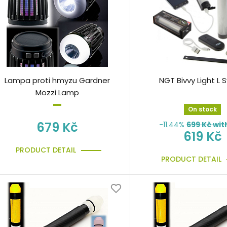
Lampa proti hmyzu Gardner
NGT Bivvy Light L 
Mozzi Lamp
On stock
679 Kč
-11.44%
699
Kč wit
619 Kč
PRODUCT DETAIL
PRODUCT DETAIL