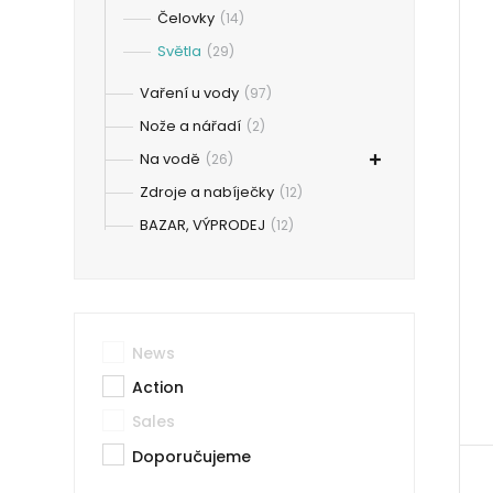
Čelovky
(14)
Světla
(29)
Vaření u vody
(97)
Nože a nářadí
(2)
Na vodě
(26)
Zdroje a nabíječky
(12)
BAZAR, VÝPRODEJ
(12)
News
Action
Sales
Doporučujeme