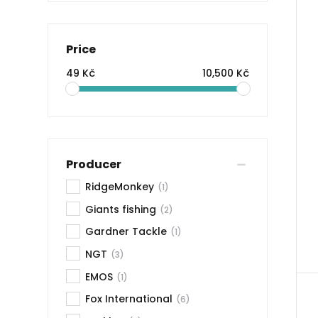
Price
49 Kč
10,500 Kč
Producer
RidgeMonkey
(1)
Giants fishing
(2)
Gardner Tackle
(1)
NGT
(3)
EMOS
(1)
Fox International
(6)