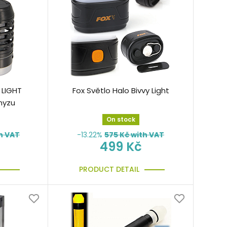
 LIGHT
Fox Světlo Halo Bivvy Light
myzu
On stock
h VAT
-13.22%
575
Kč with VAT
499 Kč
PRODUCT DETAIL