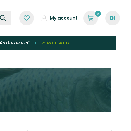
0
My account
ŘSKÉ VYBAVENÍ
POBYT U VODY