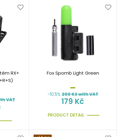
stém RX+
Fox Spomb Light Green
L+R+S)
-10.5%
200
Kč with VAT
179 Kč
th VAT
č
PRODUCT DETAIL