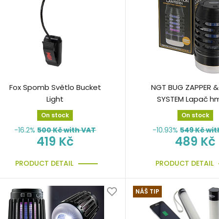
Fox Spomb Světlo Bucket
NGT BUG ZAPPER &
Light
SYSTEM Lapač h
On stock
On stock
-16.2%
500
Kč with VAT
-10.93%
549
Kč wit
419 Kč
489 Kč
PRODUCT DETAIL
PRODUCT DETAIL
NÁŠ TIP