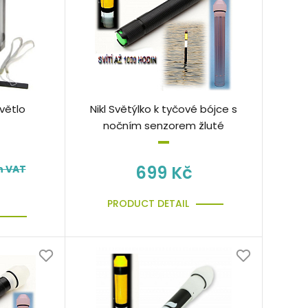
Světlo
Nikl Světýlko k tyčové bójce s
nočním senzorem žluté
699 Kč
h VAT
PRODUCT DETAIL