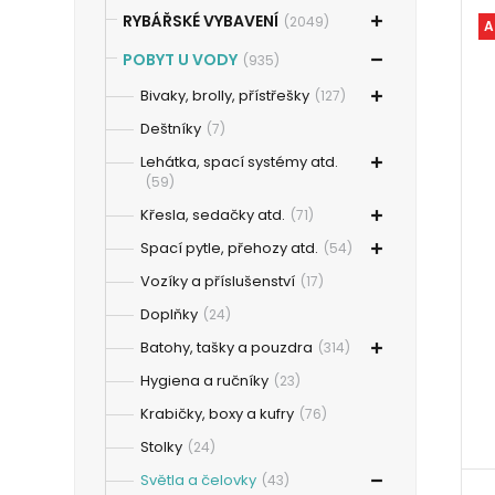
RYBÁŘSKÉ VYBAVENÍ
(2049)
A
POBYT U VODY
(935)
Bivaky, brolly, přístřešky
(127)
Deštníky
(7)
Lehátka, spací systémy atd.
(59)
Křesla, sedačky atd.
(71)
Spací pytle, přehozy atd.
(54)
Vozíky a příslušenství
(17)
Doplňky
(24)
Batohy, tašky a pouzdra
(314)
Hygiena a ručníky
(23)
Krabičky, boxy a kufry
(76)
Stolky
(24)
Světla a čelovky
(43)