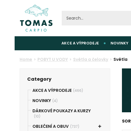
AKCE A VÝPRODEJE
NOVINKY
Home
POBYT U VODY
Světla a čelovky
Světla
Category
AKCE A VÝPRODEJE
(466)
NOVINKY
(4)
DÁRKOVÉ POUKAZY A KURZY
(10)
SOR
OBLEČENÍ A OBUV
(737)