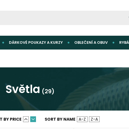
DÁRKOVÉ POUKAZY A KURZY
OBLEČENÍ A OBUV
RYBÁ
Světla
(29)
T BY PRICE
SORT BY NAME
A-Z
Z-A