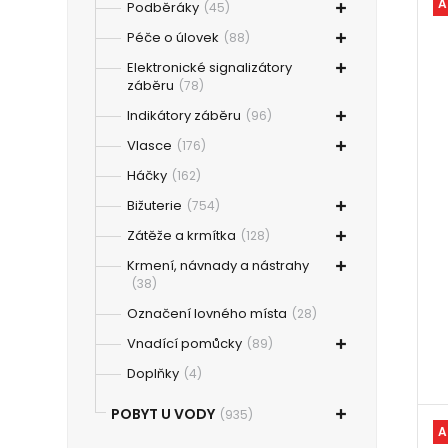
A
Podběráky
(45)
Péče o úlovek
(88)
Elektronické signalizátory
záběru
(78)
Indikátory záběru
(96)
Vlasce
(176)
Háčky
(162)
Bižuterie
(754)
Zátěže a krmítka
(128)
Krmení, návnady a nástrahy
(38)
Označení lovného místa
(28)
Vnadící pomůcky
(89)
Doplňky
(4)
POBYT U VODY
(935)
A