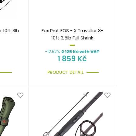
r 10ft 3lb
Fox Prut EOS - X Traveller 8-
10ft 3,5lb Full Shrink
-12.52%
2 125
Kč with VAT
1 859 Kč
PRODUCT DETAIL