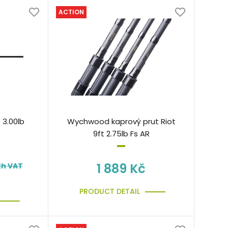
ACTION
 3.00lb
Wychwood kaprový prut Riot
9ft 2.75lb Fs AR
1 889 Kč
th VAT
PRODUCT DETAIL