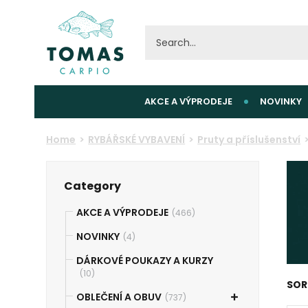
AKCE A VÝPRODEJE
NOVINKY
Home
RYBÁŘSKÉ VYBAVENÍ
Pruty a příslušenství
Category
AKCE A VÝPRODEJE
(466)
NOVINKY
(4)
DÁRKOVÉ POUKAZY A KURZY
(10)
SOR
OBLEČENÍ A OBUV
(737)