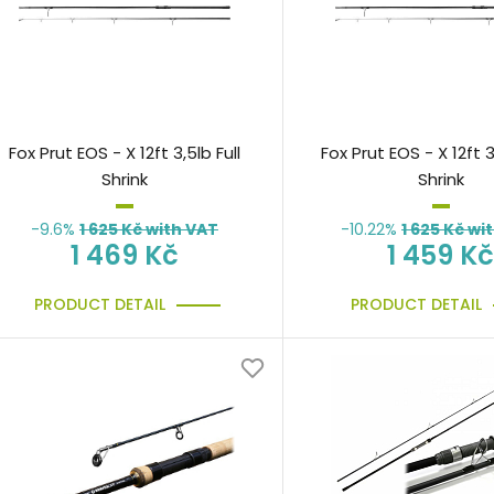
Fox Prut EOS - X 12ft 3,5lb Full
Fox Prut EOS - X 12ft 3
Shrink
Shrink
-9.6%
1 625
Kč with VAT
-10.22%
1 625
Kč wi
1 469 Kč
1 459 Kč
PRODUCT DETAIL
PRODUCT DETAIL