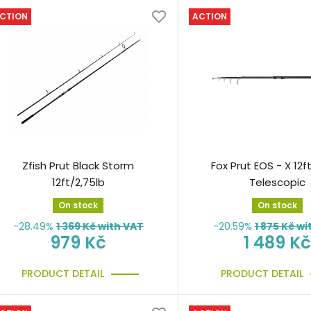
CTION
ACTION
Zfish Prut Black Storm
Fox Prut EOS - X 12ft
12ft/2,75lb
Telescopic
On stock
On stock
-28.49%
1 369
Kč with VAT
-20.59%
1 875
Kč wi
979 Kč
1 489 Kč
PRODUCT DETAIL
PRODUCT DETAIL