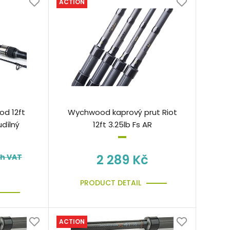
ACTION
od 12ft
Wychwood kaprový prut Riot
dílný
12ft 3.25lb Fs AR
2 289 Kč
th VAT
PRODUCT DETAIL
ACTION