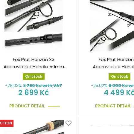
Fox Prut Horizon X3
Fox Prut Horizon
Abbreviated Handle 50mm
Abbreviated Handl
12ft 3lb 360cm
3,00lb 40mm 3
On stock
On stock
-28.03%
3 750
Kč with VAT
-25.02%
6 000
Kč wi
2 699 Kč
4 499 K
PRODUCT DETAIL
PRODUCT DETAIL
CTION