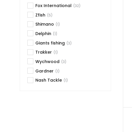
Fox International
(32)
Zfish
(5)
Shimano
(1)
Delphin
(1)
Giants fishing
(3)
Trakker
(1)
Wychwood
(3)
Gardner
(1)
Nash Tackle
(1)