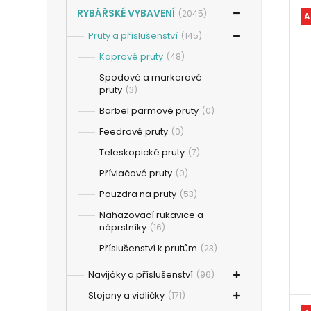
RYBÁŘSKÉ VYBAVENÍ
(2045)
A
Pruty a příslušenství
(145)
Kaprové pruty
(48)
Spodové a markerové
pruty
(3)
Barbel parmové pruty
(0)
Feedrové pruty
(0)
Teleskopické pruty
(7)
Přívlačové pruty
(0)
Pouzdra na pruty
(53)
Nahazovací rukavice a
náprstníky
(16)
Příslušenství k prutům
(23)
Navijáky a příslušenství
(96)
Stojany a vidličky
(171)