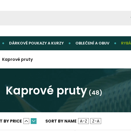
DÁRKOVÉ POUKAZY A KURZY
OBLEČENÍ A OBUV
RYBÁ
Kaprové pruty
Kaprové pruty
(48)
T BY PRICE
SORT BY NAME
A-Z
Z-A