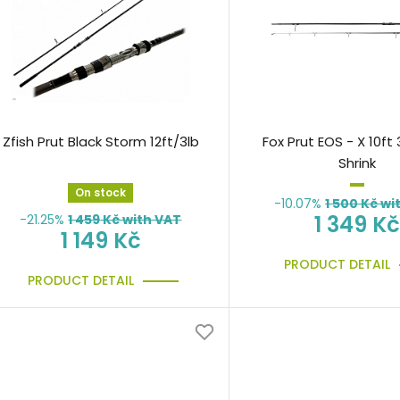
Zfish Prut Black Storm 12ft/3lb
Fox Prut EOS - X 10ft 3
Shrink
On stock
-10.07%
1 500
Kč wi
1 349 Kč
-21.25%
1 459
Kč with VAT
1 149 Kč
PRODUCT DETAIL
PRODUCT DETAIL