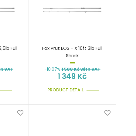
,5lb Full
Fox Prut EOS - X 10ft 3lb Full
Shrink
th VAT
-10.07%
1 500
Kč with VAT
1 349 Kč
PRODUCT DETAIL