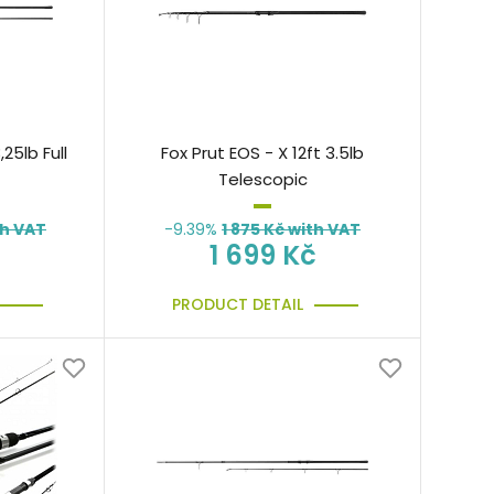
,25lb Full
Fox Prut EOS - X 12ft 3.5lb
Telescopic
th VAT
-9.39%
1 875
Kč with VAT
1 699 Kč
PRODUCT DETAIL