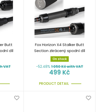
er Butt
Fox Horizon X4 Stalker Butt
odní díl
Section zkrácený spodní díl
On stock
th VAT
-52.48%
1 050
Kč with VAT
499 Kč
PRODUCT DETAIL