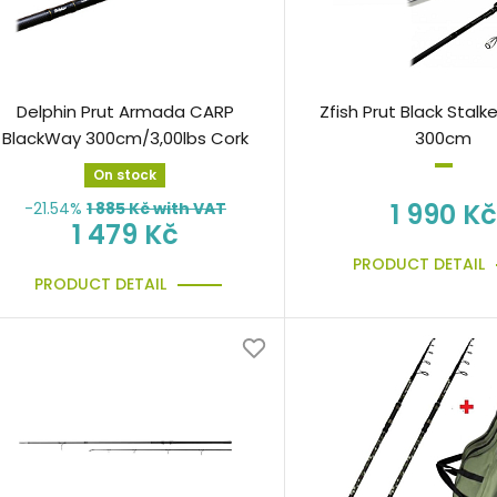
Delphin Prut Armada CARP
Zfish Prut Black Stalke
BlackWay 300cm/3,00lbs Cork
300cm
On stock
1 990 Kč
-21.54%
1 885
Kč with VAT
1 479 Kč
PRODUCT DETAIL
PRODUCT DETAIL