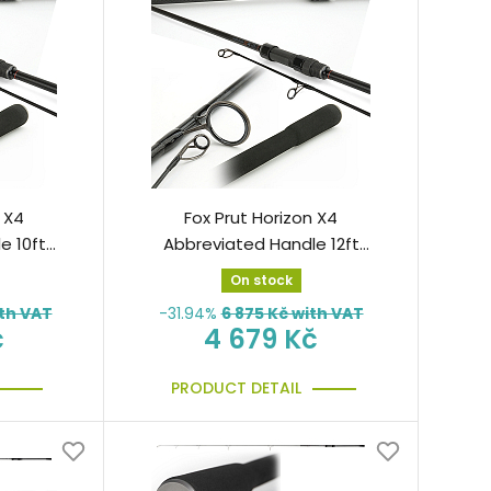
 X4
Fox Prut Horizon X4
e 10ft
Abbreviated Handle 12ft
00cm
3,00lb 50mm 360cm
On stock
th VAT
-31.94%
6 875
Kč with VAT
č
4 679 Kč
PRODUCT DETAIL