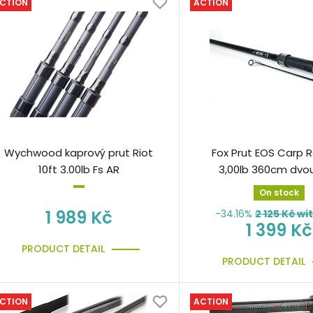
CTION
ACTION
Wychwood kaprový prut Riot
Fox Prut EOS Carp R
10ft 3.00lb Fs AR
3,00lb 360cm dvou
On stock
1 989 Kč
-34.16%
2 125
Kč wi
1 399 Kč
PRODUCT DETAIL
PRODUCT DETAIL
CTION
ACTION