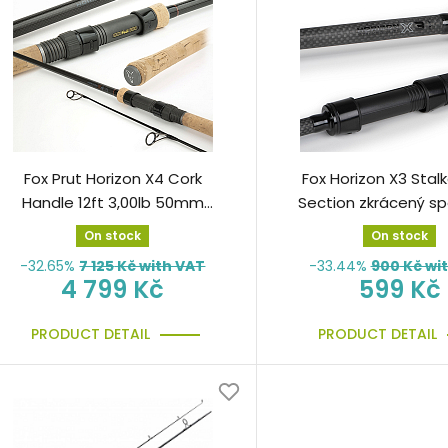
Fox Prut Horizon X4 Cork
Fox Horizon X3 Stalk
Handle 12ft 3,00lb 50mm
Section zkrácený sp
360cm
On stock
On stock
-32.65%
7 125
Kč with VAT
-33.44%
900
Kč wi
4 799 Kč
599 Kč
PRODUCT DETAIL
PRODUCT DETAIL