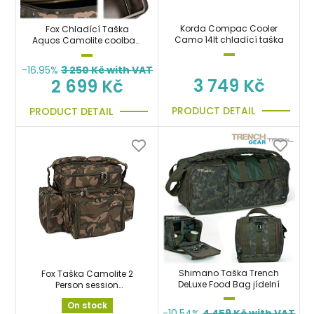
Korda Compac Cooler
Fox Chladící Taška
Camo 14lt chladící taška
Aquos Camolite coolbag
30L na boilies, krmení,
jídlo, pití
-16.95%
3 250
Kč with VAT
3 749 Kč
2 699 Kč
PRODUCT DETAIL
PRODUCT DETAIL
Shimano Taška Trench
Fox Taška Camolite 2
DeLuxe Food Bag jídelní
Person session
Cooler/Food Bag
On stock
-10.54%
4 459
Kč with VAT