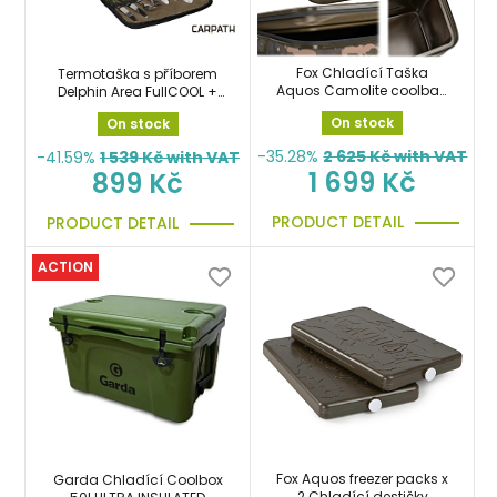
Fox Chladící Taška
Termotaška s příborem
Aquos Camolite coolbag
Delphin Area FullCOOL +
15L na boilies, krmení,
Carpath
On stock
On stock
jídlo, pití
-35.28%
2 625
Kč with VAT
-41.59%
1 539
Kč with VAT
1 699 Kč
899 Kč
PRODUCT DETAIL
PRODUCT DETAIL
ACTION
Fox Aquos freezer packs x
Garda Chladící Coolbox
2 Chladící destičky