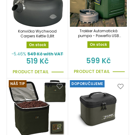
Trakker Automatická
Konvička Wychwood
pumpa - Powerflo USB
Carpers Kettle 0,8lt
Tap
On stock
On stock
-5.46%
549
Kč with VAT
599 Kč
519 Kč
PRODUCT DETAIL
PRODUCT DETAIL
NÁŠ TIP
DOPORUČUJEME