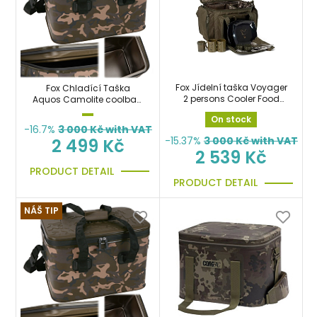
Fox Jídelní taška Voyager
Fox Chladící Taška
2 persons Cooler Food
Aquos Camolite coolbag
Bag
20L na boilies, krmení,
On stock
jídlo, pití
-16.7%
3 000
Kč with VAT
-15.37%
3 000
Kč with VAT
2 499 Kč
2 539 Kč
PRODUCT DETAIL
PRODUCT DETAIL
NÁŠ TIP