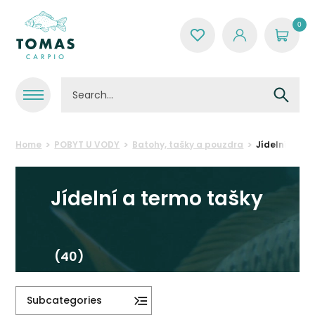
0
Home
POBYT U VODY
Batohy, tašky a pouzdra
Jídelní a te
Jídelní a termo tašky
(40)
Subcategories