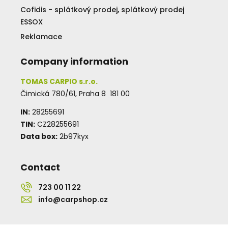
Cofidis - splátkový prodej, splátkový prodej
ESSOX
Reklamace
Company information
TOMAS CARPIO s.r.o.
Čimická 780/61, Praha 8 181 00
IN:
28255691
TIN:
CZ28255691
Data box:
2b97kyx
Contact
723 00 11 22
info@carpshop.cz