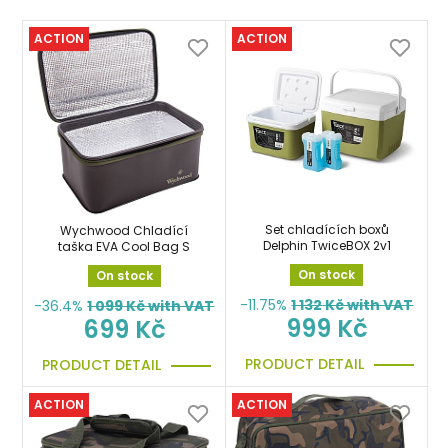
ACTION
ACTION
Set chladících boxů
Wychwood Chladící
Delphin TwiceBOX 2v1
taška EVA Cool Bag S
On stock
On stock
-11.75%
1 132
Kč with VAT
-36.4%
1 099
Kč with VAT
999 Kč
699 Kč
PRODUCT DETAIL
PRODUCT DETAIL
ACTION
ACTION