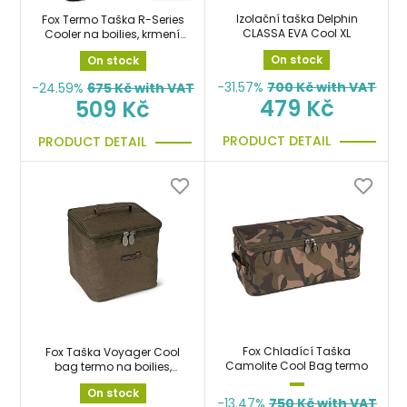
Izolační taška Delphin
Fox Termo Taška R-Series
CLASSA EVA Cool XL
Cooler na boilies, krmení,
návnady a nástrahy
On stock
On stock
-31.57%
700
Kč with VAT
-24.59%
675
Kč with VAT
479 Kč
509 Kč
PRODUCT DETAIL
PRODUCT DETAIL
Fox Chladící Taška
Fox Taška Voyager Cool
Camolite Cool Bag termo
bag termo na boilies,
krmení, návnady a
On stock
nástrahy
-13.47%
750
Kč with VAT