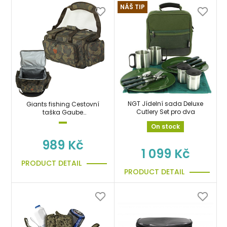
NÁŠ TIP
NGT Jídelní sada Deluxe
Giants fishing Cestovní
Cutlery Set pro dva
taška Gaube
Medium/Termo Carryall
On stock
989 Kč
1 099 Kč
PRODUCT DETAIL
PRODUCT DETAIL