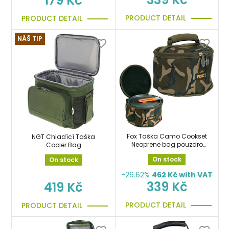
179 Kč
PRODUCT DETAIL
PRODUCT DETAIL
NÁŠ TIP
Fox Taška Camo Cookset
NGT Chladící Taška
Neoprene bag pouzdro
Cooler Bag
na nádobí
On stock
On stock
-26.62%
462
Kč with VAT
339 Kč
419 Kč
PRODUCT DETAIL
PRODUCT DETAIL