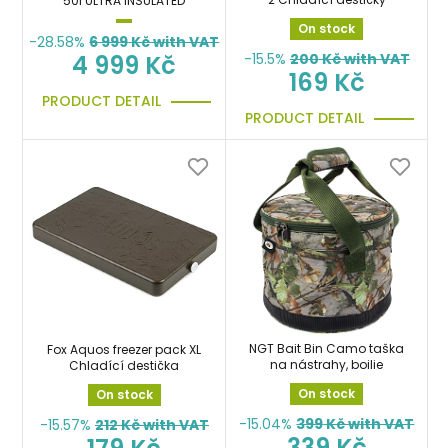
50l ULTRA INSULATED
On stock
-28.58%
6 999
Kč with VAT
-15.5%
200
Kč with VAT
4 999 Kč
169 Kč
PRODUCT DETAIL
PRODUCT DETAIL
NGT Bait Bin Camo taška
Fox Aquos freezer pack XL
na nástrahy, boilie
Chladící destička
On stock
On stock
-15.04%
399
Kč with VAT
-15.57%
212
Kč with VAT
339 Kč