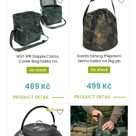
Giants fishing Přepravní
NGT XPR Dapple Camo
termo taška na 2kg pb
Cooler Bag taška na
láhev Gas Canister
boilie, nástrahy, potraviny
On stock
On stock
Carryall Large
499 Kč
469 Kč
PRODUCT DETAIL
PRODUCT DETAIL