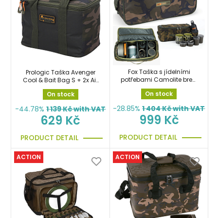
Fox Taška s jídelními
Prologic Taška Avenger
potřebami Camolite brew
Cool & Bait Bag S + 2x Air
kit bag
Dry Bag
On stock
On stock
-28.85%
1 404
Kč with VAT
-44.78%
1 139
Kč with VAT
999 Kč
629 Kč
PRODUCT DETAIL
PRODUCT DETAIL
ACTION
ACTION