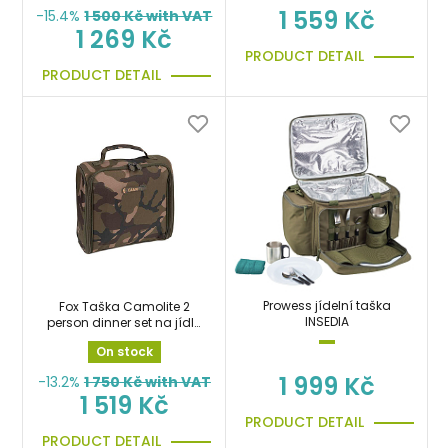
1 559 Kč
-15.4%
1 500
Kč with VAT
1 269 Kč
PRODUCT DETAIL
PRODUCT DETAIL
Prowess jídelní taška
Fox Taška Camolite 2
INSEDIA
person dinner set na jídlo
se servisem pro 2 osoby
On stock
1 999 Kč
-13.2%
1 750
Kč with VAT
1 519 Kč
PRODUCT DETAIL
PRODUCT DETAIL