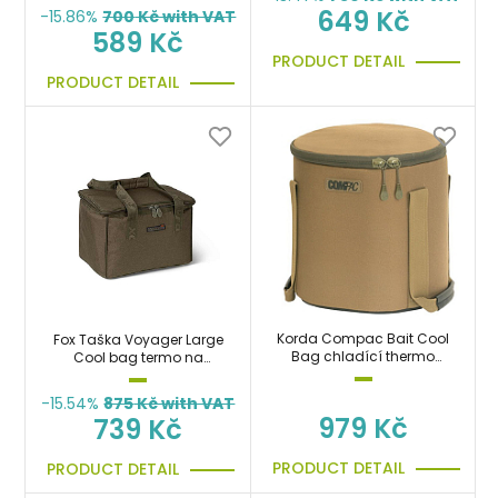
649 Kč
-15.86%
700
Kč with VAT
589 Kč
PRODUCT DETAIL
PRODUCT DETAIL
Korda Compac Bait Cool
Fox Taška Voyager Large
Bag chladící thermo
Cool bag termo na
taška
boilies, krmení, návnady a
nástrahy
-15.54%
875
Kč with VAT
979 Kč
739 Kč
PRODUCT DETAIL
PRODUCT DETAIL