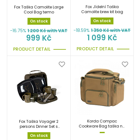
Fox Jídelní Taška
Fox Taška Camolite Large
Camolite brew kit bag
Cool Bag termo
On stock
On stock
-18.59%
1 350
Kč with VAT
-16.75%
1 200
Kč with VAT
1 099 Kč
999 Kč
PRODUCT DETAIL
PRODUCT DETAIL
Korda Compac
Fox Taška Voyager 2
Cookware Bag taška na
persons Dinner Set s
jídelní potřeby
jídelní soupravou
On stock