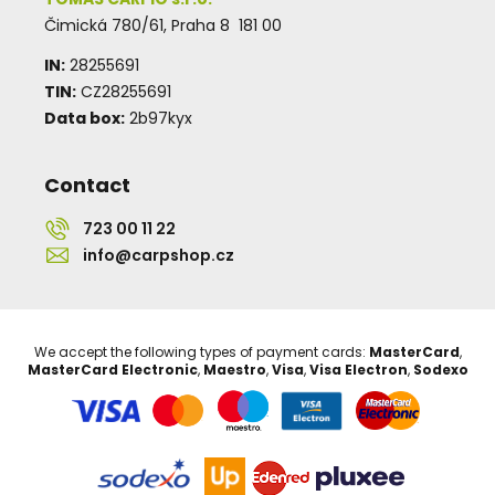
Čimická 780/61, Praha 8 181 00
IN:
28255691
TIN:
CZ28255691
Data box:
2b97kyx
Contact
723 00 11 22
info@carpshop.cz
We accept the following types of payment cards:
MasterCard
,
MasterCard Electronic
,
Maestro
,
Visa
,
Visa Electron
,
Sodexo