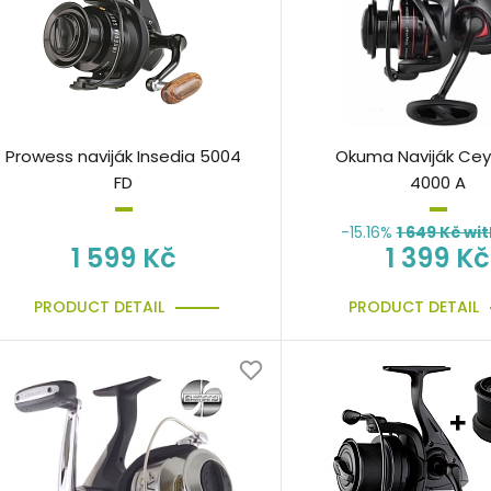
Prowess naviják Insedia 5004
Okuma Naviják Ce
FD
4000 A
-15.16%
1 649
Kč wit
1 599 Kč
1 399 Kč
PRODUCT DETAIL
PRODUCT DETAIL