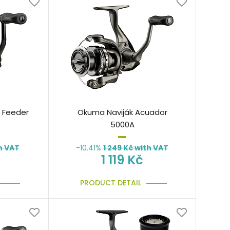
 Feeder
Okuma Naviják Acuador
5000A
h VAT
-10.41%
1 249
Kč with VAT
1 119 Kč
PRODUCT DETAIL