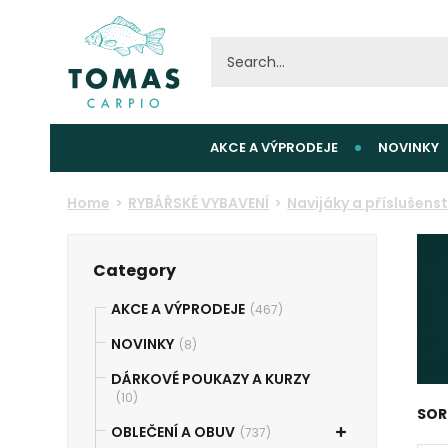
AKCE A VÝPRODEJE
NOVINKY
Home
RYBÁŘSKÉ VYBAVENÍ
Navijáky a příslušenst
Category
AKCE A VÝPRODEJE
(467)
NOVINKY
(8)
DÁRKOVÉ POUKAZY A KURZY
(10)
SOR
OBLEČENÍ A OBUV
(737)