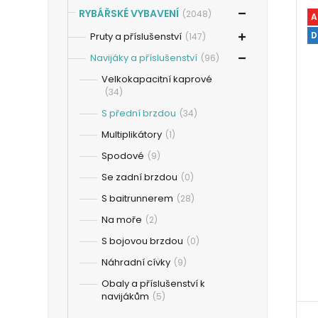
RYBÁŘSKÉ VYBAVENÍ
(2048)
A
D
Pruty a příslušenství
(147)
Navijáky a příslušenství
(96)
Velkokapacitní kaprové
(34)
S přední brzdou
(34)
Multiplikátory
(1)
Spodové
(9)
Se zadní brzdou
(0)
S baitrunnerem
(28)
Na moře
(2)
S bojovou brzdou
(0)
Náhradní cívky
(9)
Obaly a příslušenství k
navijákům
(5)