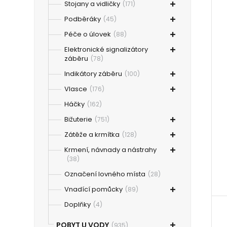
Stojany a vidličky
(171)
Podběráky
(45)
Péče o úlovek
(88)
Elektronické signalizátory
záběru
(78)
Indikátory záběru
(100)
Vlasce
(176)
Háčky
(162)
Bižuterie
(751)
Zátěže a krmítka
(128)
Krmení, návnady a nástrahy
(38)
Označení lovného místa
(28)
Vnadící pomůcky
(89)
Doplňky
(4)
POBYT U VODY
(935)