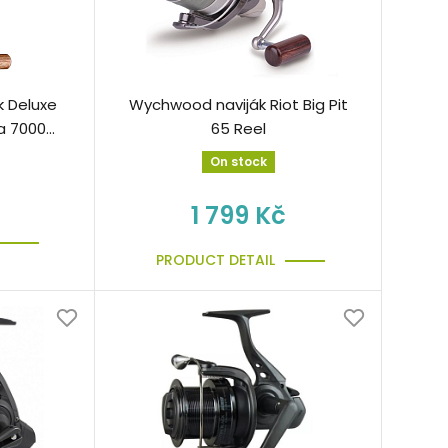
k Deluxe
Wychwood naviják Riot Big Pit
ka 7000
65 Reel
On stock
1 799 Kč
PRODUCT DETAIL