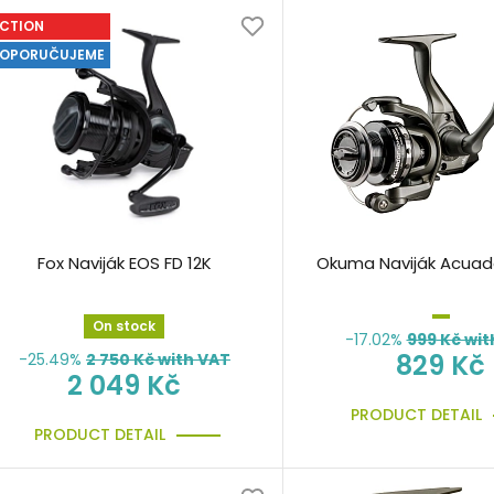
CTION
OPORUČUJEME
Fox Naviják EOS FD 12K
Okuma Naviják Acuad
On stock
-17.02%
999
Kč wit
829 Kč
-25.49%
2 750
Kč with VAT
2 049 Kč
PRODUCT DETAIL
PRODUCT DETAIL