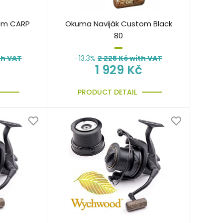
om CARP
Okuma Naviják Custom Black
80
th VAT
-13.3%
2 225
Kč with VAT
1 929 Kč
PRODUCT DETAIL