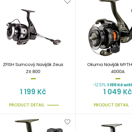
ZFISH Sumcový Naviják Zeus
Okuma Naviják MYTH
ZX 800
4000A
-12.51%
1 199
Kč wit
1 199 Kč
1 049 Kč
PRODUCT DETAIL
PRODUCT DETAIL