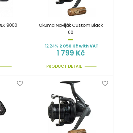
BLK 9000
Okuma Naviják Custom Black
60
-12.24%
2 050
Kč with VAT
1 799 Kč
PRODUCT DETAIL