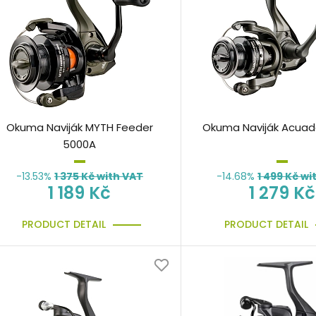
Okuma Naviják MYTH Feeder
Okuma Naviják Acuad
5000A
-13.53%
1 375
Kč with VAT
-14.68%
1 499
Kč wi
1 189 Kč
1 279 Kč
PRODUCT DETAIL
PRODUCT DETAIL