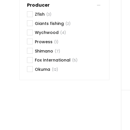
Producer
Zfish
(3)
Giants fishing
(2)
Wychwood
(4)
Prowess
(1)
Shimano
(7)
Fox International
(5)
Okuma
(12)