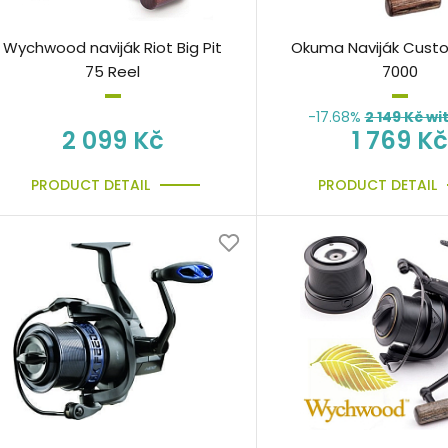
Wychwood naviják Riot Big Pit
Okuma Naviják Cust
75 Reel
7000
-17.68%
2 149
Kč wi
2 099 Kč
1 769 Kč
PRODUCT DETAIL
PRODUCT DETAIL