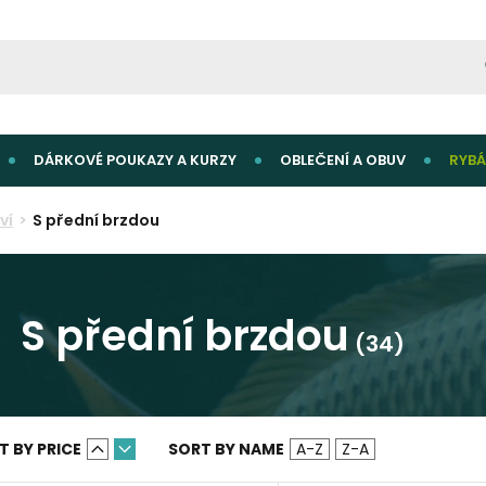
DÁRKOVÉ POUKAZY A KURZY
OBLEČENÍ A OBUV
RYBÁ
ví
S přední brzdou
S přední brzdou
(34)
T BY PRICE
SORT BY NAME
A-Z
Z-A