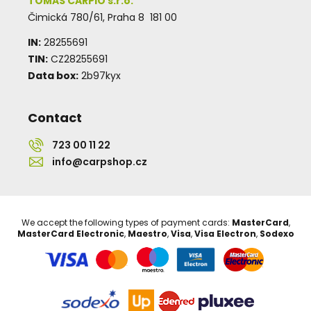
TOMAS CARPIO s.r.o.
Čimická 780/61, Praha 8 181 00
IN:
28255691
TIN:
CZ28255691
Data box:
2b97kyx
Contact
723 00 11 22
info@carpshop.cz
We accept the following types of payment cards:
MasterCard
,
MasterCard Electronic
,
Maestro
,
Visa
,
Visa Electron
,
Sodexo