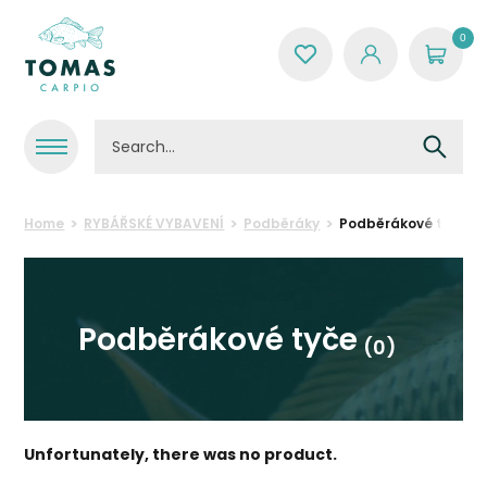
0
Home
RYBÁŘSKÉ VYBAVENÍ
Podběráky
Podběrákové tyče
Podběrákové tyče
(0)
Unfortunately, there was no product.