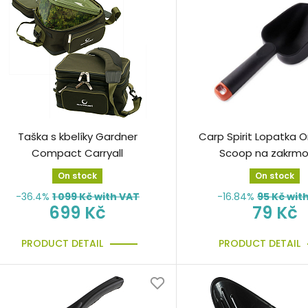
Taška s kbelíky Gardner
Carp Spirit Lopatka 
Compact Carryall
Scoop na zakrmo
On stock
On stock
-36.4%
1 099
Kč with VAT
-16.84%
95
Kč wit
699 Kč
79 Kč
PRODUCT DETAIL
PRODUCT DETAIL