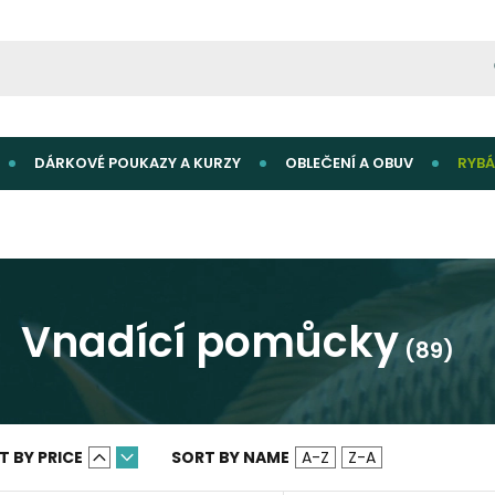
DÁRKOVÉ POUKAZY A KURZY
OBLEČENÍ A OBUV
RYBÁ
Vnadící pomůcky
(89)
T BY PRICE
SORT BY NAME
A-Z
Z-A