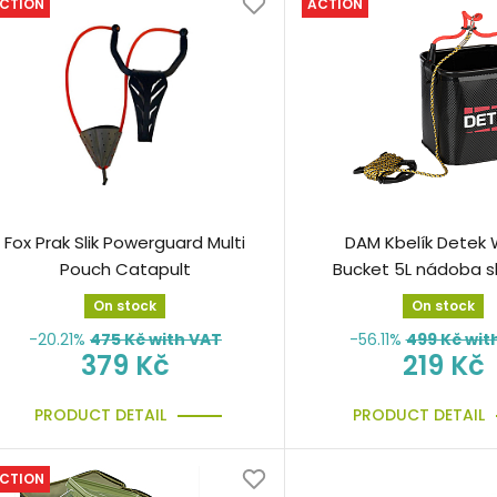
CTION
ACTION
Fox Prak Slik Powerguard Multi
DAM Kbelík Detek
Pouch Catapult
Bucket 5L nádoba s
On stock
On stock
-20.21%
475
Kč with VAT
-56.11%
499
Kč wit
379 Kč
219 Kč
PRODUCT DETAIL
PRODUCT DETAIL
CTION