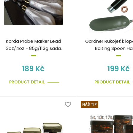
Korda Probe Marker Lead
Gardner Rukojeť k lop
3oz/4oz - 85g/113g sada
Baiting Spoon Ha
markerových olov
189 Kč
199 Kč
PRODUCT DETAIL
PRODUCT DETAIL
NÁŠ TIP