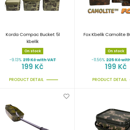
Korda Compac Bucket 5l
Fox Kbelík Camolite B
kbelík
On stock
On stock
-9.13%
219
Kč with VAT
-11.56%
225
Kč wit
199 Kč
199 Kč
PRODUCT DETAIL
PRODUCT DETAIL