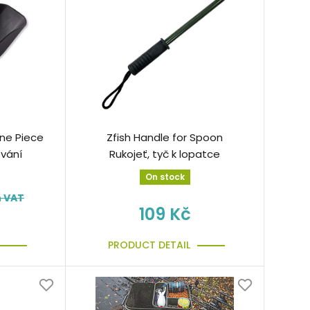
One Piece
Zfish Handle for Spoon
vání
Rukojeť, tyč k lopatce
On stock
h VAT
109 Kč
PRODUCT DETAIL