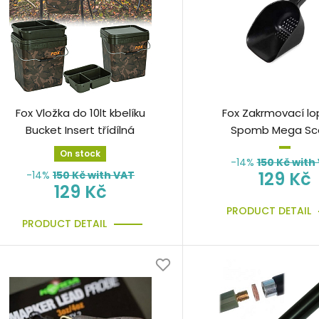
Fox Vložka do 10lt kbelíku
Fox Zakrmovací lo
Bucket Insert třídílná
Spomb Mega Sc
On stock
-14%
150
Kč with
129 Kč
-14%
150
Kč with VAT
129 Kč
PRODUCT DETAIL
PRODUCT DETAIL