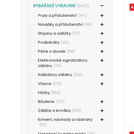
RYBÁŘSKÉ VYBAVENÍ
(2047)
A
Pruty a příslušenství
(147)
Navijáky a příslušenství
(96)
Stojany a vidličky
(171)
Podběráky
(45)
Péče o úlovek
(88)
Elektronické signalizátory
záběru
(78)
Indikátory záběru
(100)
Vlasce
(176)
Háčky
(162)
Bižuterie
(751)
Zátěže a krmítka
(128)
Krmení, návnady a nástrahy
(37)
Označení lovného místa
(28)