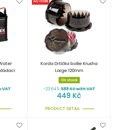
ACTION
 Water
Korda Drtička boilie Krusha
kládací
Large 120mm
On stock
h VAT
-23.64%
588
Kč with VAT
449 Kč
PRODUCT DETAIL