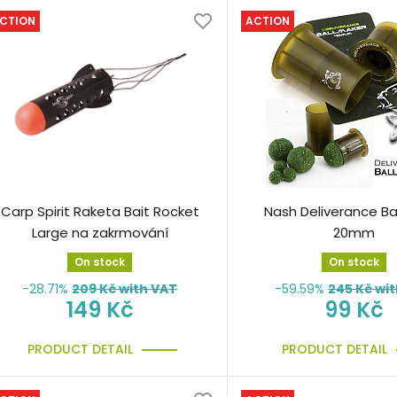
CTION
ACTION
Carp Spirit Raketa Bait Rocket
Nash Deliverance Ba
Large na zakrmování
20mm
On stock
On stock
-28.71%
209
Kč with VAT
-59.59%
245
Kč wit
149 Kč
99 Kč
PRODUCT DETAIL
PRODUCT DETAIL