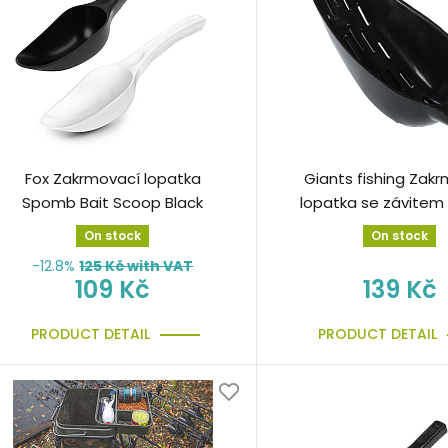
Fox Zakrmovací lopatka
Giants fishing Zak
Spomb Bait Scoop Black
lopatka se závitem 
Spoon with holes 
On stock
On stock
(23cm)
-12.8%
125
Kč with VAT
109 Kč
139 Kč
PRODUCT DETAIL
PRODUCT DETAIL