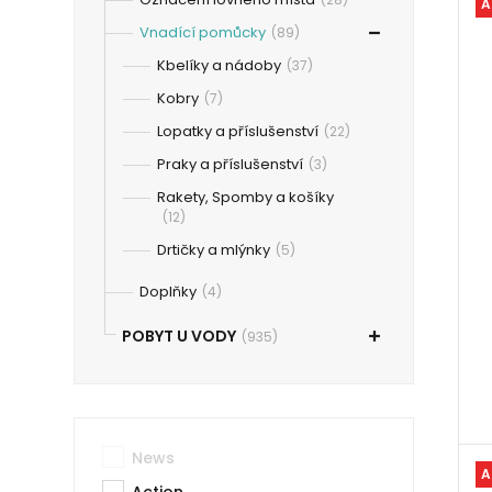
A
Vnadící pomůcky
(89)
Kbelíky a nádoby
(37)
Kobry
(7)
Lopatky a příslušenství
(22)
Praky a příslušenství
(3)
Rakety, Spomby a košíky
(12)
Drtičky a mlýnky
(5)
Doplňky
(4)
POBYT U VODY
(935)
News
A