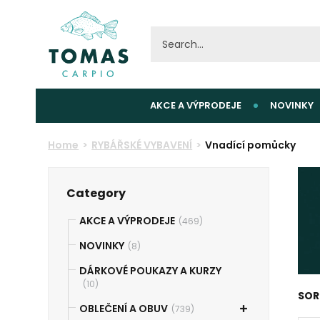
AKCE A VÝPRODEJE
NOVINKY
Home
RYBÁŘSKÉ VYBAVENÍ
Vnadící pomůcky
Category
AKCE A VÝPRODEJE
(469)
NOVINKY
(8)
DÁRKOVÉ POUKAZY A KURZY
(10)
SOR
OBLEČENÍ A OBUV
(739)