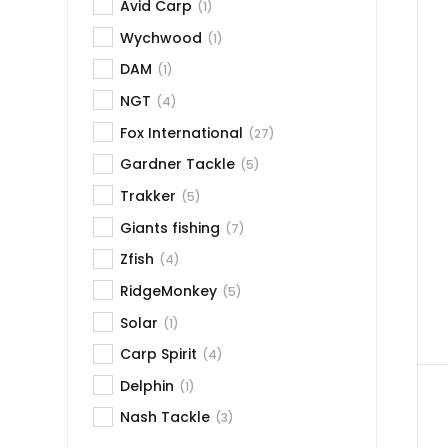
Avid Carp
(1)
Wychwood
(1)
DAM
(1)
NGT
(4)
Fox International
(27)
Gardner Tackle
(5)
Trakker
(5)
Giants fishing
(7)
Zfish
(4)
RidgeMonkey
(5)
Solar
(1)
Carp Spirit
(4)
Delphin
(1)
Nash Tackle
(3)