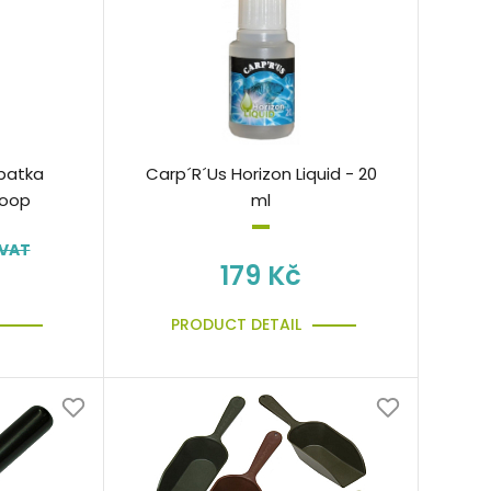
patka
Carp´R´Us Horizon Liquid - 20
oop
ml
 VAT
179 Kč
PRODUCT DETAIL