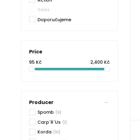
Action
Sales
Doporučujeme
Price
95 Kč
2,400 Kč
Producer
Spomb
(9)
Carp´R´Us
(1)
Korda
(10)