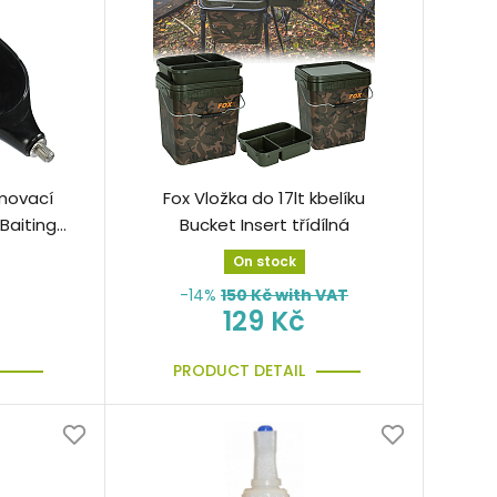
rmovací
Fox Vložka do 17lt kbelíku
Baiting
Bucket Insert třídílná
Black
On stock
-14%
150
Kč with VAT
129 Kč
PRODUCT DETAIL