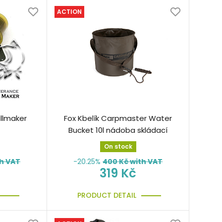
ACTION
llmaker
Fox Kbelík Carpmaster Water
Bucket 10l nádoba skládací
On stock
h VAT
-20.25%
400
Kč with VAT
319 Kč
PRODUCT DETAIL