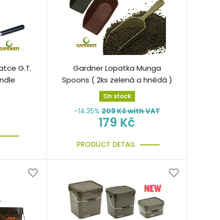
atce G.T.
Gardner Lopatka Munga
ndle
Spoons ( 2ks zelená a hnědá )
On stock
-14.35%
209
Kč with VAT
179 Kč
PRODUCT DETAIL