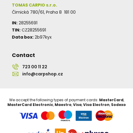
TOMAS CARPIO s.r.o.
Čimická 780/61, Praha 8 181 00
IN:
28255691
TIN:
CZ28255691
Data box:
2b97kyx
Contact
723 00 11 22
info@carpshop.cz
We accept the following types of payment cards:
MasterCard
,
MasterCard Electronic
,
Maestro
,
Visa
,
Visa Electron
,
Sodexo