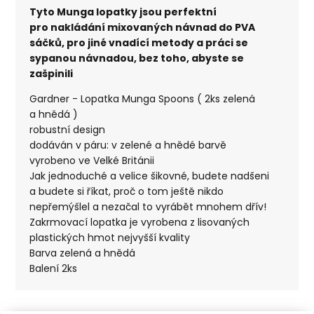
Tyto Munga lopatky jsou perfektní
pro nakládání mixovaných návnad do PVA
sáčků, pro jiné vnadící metody a práci se
sypanou návnadou, bez toho, abyste se
zašpinili
Gardner - Lopatka Munga Spoons ( 2ks zelená
a hnědá )
robustní design
dodáván v páru: v zelené a hnědé barvě
vyrobeno ve Velké Británii
Jak jednoduché a velice šikovné, budete nadšeni
a budete si říkat, proč o tom ještě nikdo
nepřemýšlel a nezačal to vyrábět mnohem dřív!
Zakrmovací lopatka je vyrobena z lisovaných
plastických hmot nejvyšší kvality
Barva zelená a hnědá
Balení 2ks