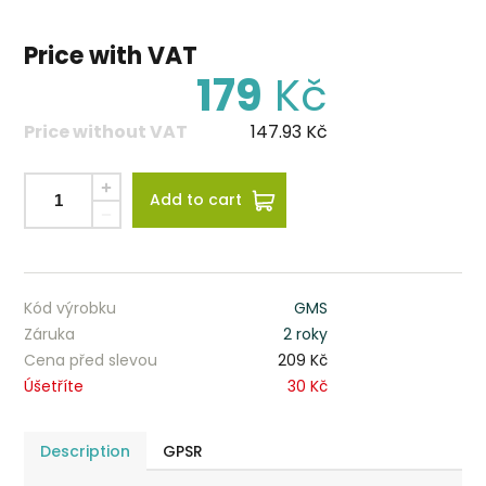
Price with VAT
179
Kč
Price without VAT
147.93
Kč
Add to cart
Kód výrobku
GMS
Záruka
2 roky
Cena před slevou
209 Kč
Úšetříte
30 Kč
Description
GPSR