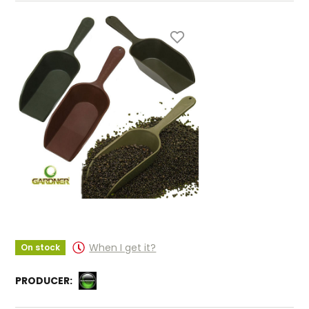
When I get it?
On stock
PRODUCER: