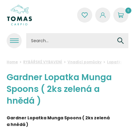
0
Home
RYBÁŘSKÉ VYBAVENÍ
Vnadící pomůcky
Lopatky a přís
Gardner Lopatka Munga
Spoons ( 2ks zelená a
hnědá )
Gardner Lopatka Munga Spoons ( 2ks zelená
a hnědá )