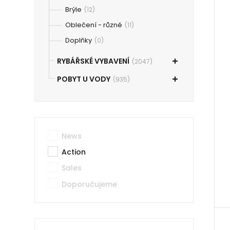
Brýle
(12)
Oblečení - různé
(11)
Doplňky
(0)
RYBÁŘSKÉ VYBAVENÍ
(2047)
POBYT U VODY
(935)
News
Action
Sales
Doporučujeme