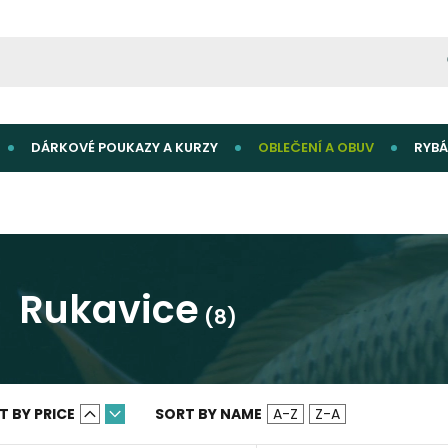
DÁRKOVÉ POUKAZY A KURZY
OBLEČENÍ A OBUV
RYBÁ
Rukavice
(8)
T BY PRICE
SORT BY NAME
A-Z
Z-A