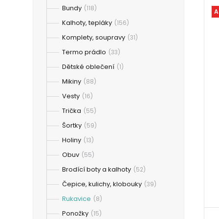
Bundy
(118)
A
Kalhoty, tepláky
(156)
Komplety, soupravy
(31)
Termo prádlo
(33)
Dětské oblečení
(1)
Mikiny
(88)
Vesty
(16)
Trička
(55)
Šortky
(59)
Holiny
(13)
Obuv
(55)
Brodící boty a kalhoty
(52)
Čepice, kulichy, klobouky
(39)
Rukavice
(8)
Ponožky
(15)