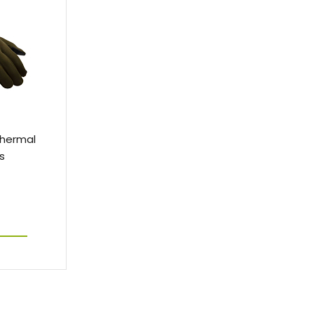
Thermal
s