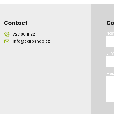
Contact
Co
Na
723 00 11 22
info@carpshop.cz
E-m
Me