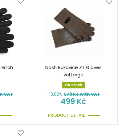
tretch
Nash Rukavice ZT Gloves
vel.Large
On stock
th VAT
-13.82%
579
Kč with VAT
499 Kč
PRODUCT DETAIL