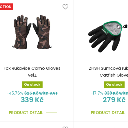
CTION
Fox Rukavice Camo Gloves
ZFISH Sumcová ruk
vel.L
Catfish Glov
On stock
On stock
-45.76%
625
Kč with VAT
-17.7%
339
Kč wit
339 Kč
279 Kč
PRODUCT DETAIL
PRODUCT DETAIL