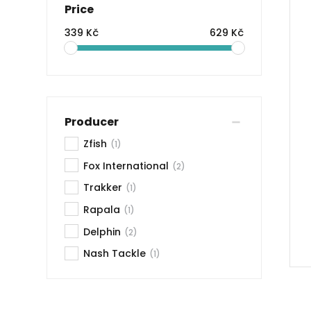
Price
339 Kč
629 Kč
Producer
Zfish
(1)
Fox International
(2)
Trakker
(1)
Rapala
(1)
Delphin
(2)
Nash Tackle
(1)