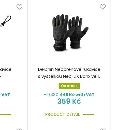
avice
Delphin Neoprenové rukavice
e
s výstelkou NeoFLIX Banx vel.L
On stock
h VAT
-19.33%
445
Kč with VAT
359 Kč
PRODUCT DETAIL