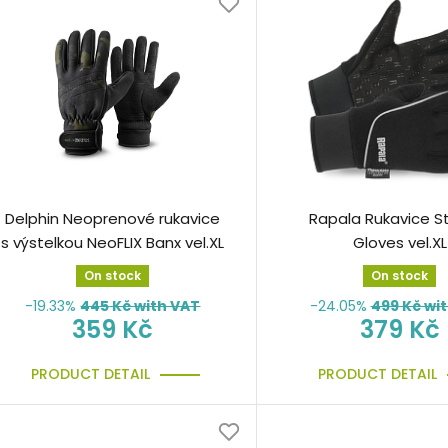
Delphin Neoprenové rukavice
Rapala Rukavice S
s výstelkou NeoFLIX Banx vel.XL
Gloves vel.XL
On stock
On stock
-19.33%
445
Kč with VAT
-24.05%
499
Kč wi
359 Kč
379 Kč
PRODUCT DETAIL
PRODUCT DETAIL