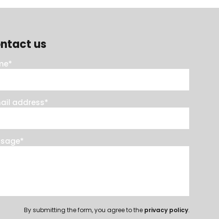
ntact us
me
*
ail address
*
ssage
*
By submitting the form, you agree to the
privacy policy
.