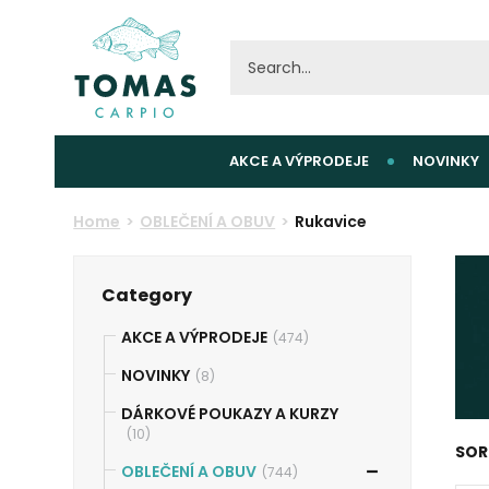
AKCE A VÝPRODEJE
NOVINKY
Home
OBLEČENÍ A OBUV
Rukavice
Category
AKCE A VÝPRODEJE
(474)
NOVINKY
(8)
DÁRKOVÉ POUKAZY A KURZY
(10)
SOR
OBLEČENÍ A OBUV
(744)