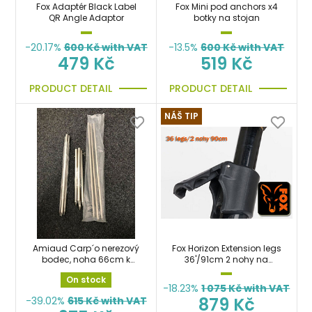
Fox Adaptér Black Label
Fox Mini pod anchors x4
QR Angle Adaptor
botky na stojan
-20.17%
600
Kč with VAT
-13.5%
600
Kč with VAT
479 Kč
519 Kč
PRODUCT DETAIL
PRODUCT DETAIL
NÁŠ TIP
Amiaud Carp´o nerezový
Fox Horizon Extension legs
bodec, noha 66cm k
36'/91cm 2 nohy na
deštníkům, stojanům
zvýšení stojanu
On stock
-18.23%
1 075
Kč with VAT
879 Kč
-39.02%
615
Kč with VAT