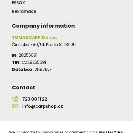
ESSOX
Reklamace
Company information
TOMAS CARPIO s.r.o.
Čimická 780/61, Praha 8 181 00
IN:
28255691
TIN:
CZ28255691
Data box:
2b97kyx
Contact
723 00 11 22
info@carpshop.cz
We accept the following types of payment cards:
MasterCard
,