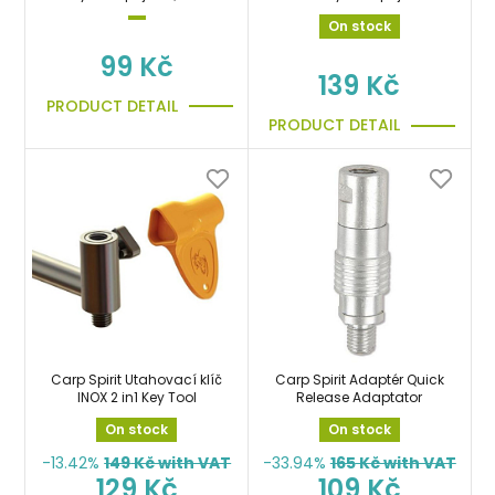
Release Connector Black
On stock
99 Kč
139 Kč
PRODUCT DETAIL
PRODUCT DETAIL
Carp Spirit Utahovací klíč
Carp Spirit Adaptér Quick
INOX 2 in1 Key Tool
Release Adaptator
On stock
On stock
-13.42%
149
Kč with VAT
-33.94%
165
Kč with VAT
129 Kč
109 Kč