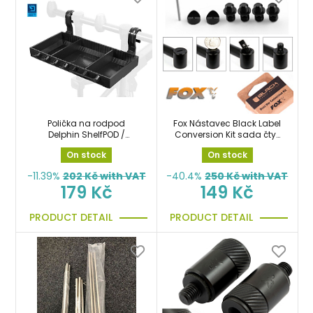
Polička na rodpod
Fox Nástavec Black Label
Delphin ShelfPOD /
Conversion Kit sada čtyř
BlackWAY
oboustraných šroubů
On stock
On stock
-11.39%
202
Kč with VAT
-40.4%
250
Kč with VAT
179 Kč
149 Kč
PRODUCT DETAIL
PRODUCT DETAIL