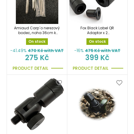
Amiaud Carp´o nerezový
Fox Black Label QR
bodec, noha 36cm k
Adaptor x 2
deštníkům, stojanům
rychlovýměnný adaptér
On stock
On stock
2ks
-41.49%
470
Kč with VAT
-16%
475
Kč with VAT
275 Kč
399 Kč
PRODUCT DETAIL
PRODUCT DETAIL