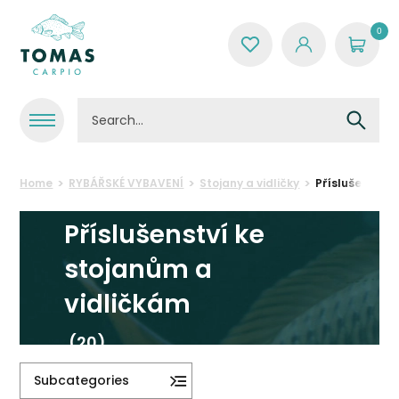
0
Home
RYBÁŘSKÉ VYBAVENÍ
Stojany a vidličky
Příslušenství 
Příslušenství ke
stojanům a
vidličkám
(20)
Subcategories