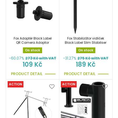
Fox Adaptér Black Label
Fox Stabilizátor vidliček
QR Camera Adaptor
Black Label Slim Stabiliser
On stock
On stock
-60.07%
273
Kč with VAT
-31.27%
275
Kč with VAT
109 Kč
189 Kč
PRODUCT DETAIL
PRODUCT DETAIL
ACTION
ACTION