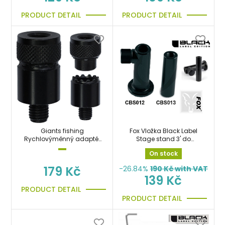
PRODUCT DETAIL
PRODUCT DETAIL
Giants fishing
Fox Vložka Black Label
Rychlovýměnný adaptér
Stage stand 3' do
Magnet Adaptor
stabilizátoru vidliček
On stock
179 Kč
-26.84%
190
Kč with VAT
139 Kč
PRODUCT DETAIL
PRODUCT DETAIL