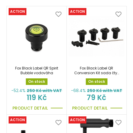
ACTION
ACTION
Fox Black Label QR Spirit
Fox Black Label QR
Bubble vodováha
Conversion Kit sada čtyř
oboustraných šroubů
On stock
On stock
-52.4%
250
Kč with VAT
-68.4%
250
Kč with VAT
119 Kč
79 Kč
PRODUCT DETAIL
PRODUCT DETAIL
ACTION
ACTION