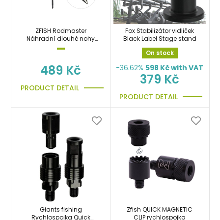
ZFISH Rodmaster
Fox Stabilizátor vidliček
Náhradní dlouhé nohy
Black Label Stage stand
2ks
On stock
489 Kč
-36.62%
598
Kč with VAT
379 Kč
PRODUCT DETAIL
PRODUCT DETAIL
Giants fishing
Zfish QUICK MAGNETIC
Rychlospojka Quick
CLIP rychlospojka