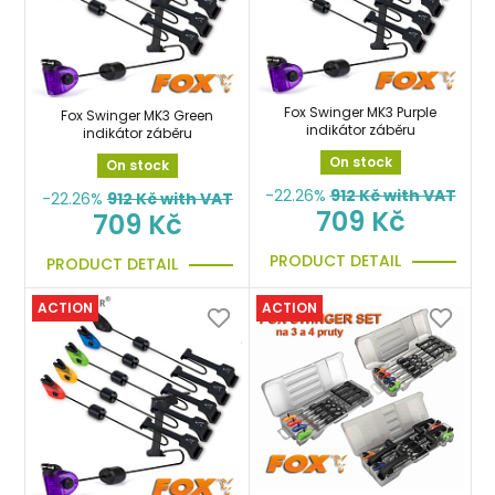
Fox Swinger MK3 Purple
Fox Swinger MK3 Green
indikátor záběru
indikátor záběru
On stock
On stock
-22.26%
912
Kč with VAT
-22.26%
912
Kč with VAT
709 Kč
709 Kč
PRODUCT DETAIL
PRODUCT DETAIL
ACTION
ACTION