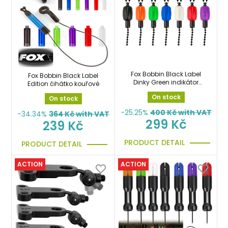
Fox Bobbin Black Label
Fox Bobbin Black Label
Dinky Green indikátor
Edition čihátko kouřové
záběru
On stock
On stock
-25.25%
400
Kč with VAT
-34.34%
364
Kč with VAT
299 Kč
239 Kč
PRODUCT DETAIL
PRODUCT DETAIL
ACTION
ACTION