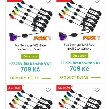
Fox Swinger MK3 Red
Fox Swinger MK3 Blue
indikátor záběru
indikátor záběru
On stock
On stock
-22.26%
912
Kč with VAT
-22.26%
912
Kč with VAT
709 Kč
709 Kč
PRODUCT DETAIL
PRODUCT DETAIL
ACTION
ACTION