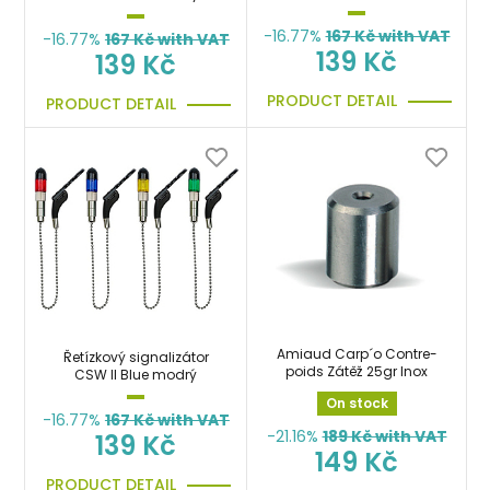
-16.77%
167
Kč with VAT
-16.77%
167
Kč with VAT
139 Kč
139 Kč
PRODUCT DETAIL
PRODUCT DETAIL
Amiaud Carp´o Contre-
Řetízkový signalizátor
poids Zátěž 25gr Inox
CSW II Blue modrý
On stock
-16.77%
167
Kč with VAT
-21.16%
189
Kč with VAT
139 Kč
149 Kč
PRODUCT DETAIL