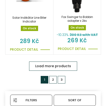
Fox Swinger to Bobbin
Solar Indikátor Line Biter
adapter x 2ks
Indicator
On stock
On stock
-10.33%
300
Kč with VAT
269 Kč
289 Kč
PRODUCT DETAIL
PRODUCT DETAIL
Load more products
1
2
3
FILTERS
SORT OF