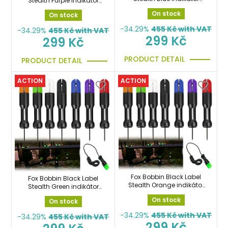
Stealth Purple indikátor
záběru modrý
záběru fialový
On stock
On stock
-34.29%
455
Kč with VAT
-34.29%
455
Kč with VAT
299 Kč
299 Kč
PRODUCT DETAIL
PRODUCT DETAIL
ACTION
ACTION
Fox Bobbin Black Label
Fox Bobbin Black Label
Stealth Orange indikátor
Stealth Green indikátor
záběru oranžový
záběru zelený
On stock
On stock
-34.29%
455
Kč with VAT
-34.29%
455
Kč with VAT
299 Kč