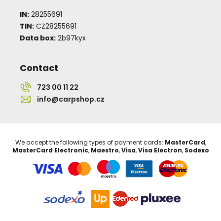
IN:
28255691
TIN:
CZ28255691
Data box:
2b97kyx
Contact
723 00 11 22
info@carpshop.cz
We accept the following types of payment cards:
MasterCard
,
MasterCard Electronic
,
Maestro
,
Visa
,
Visa Electron
,
Sodexo