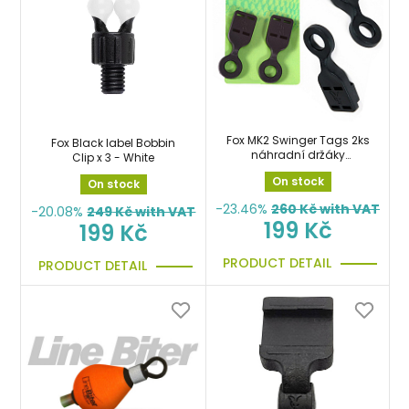
Fox MK2 Swinger Tags 2ks
Fox Black label Bobbin
náhradní držáky
Clip x 3 - White
swingerů
On stock
On stock
-23.46%
260
Kč with VAT
-20.08%
249
Kč with VAT
199 Kč
199 Kč
PRODUCT DETAIL
PRODUCT DETAIL