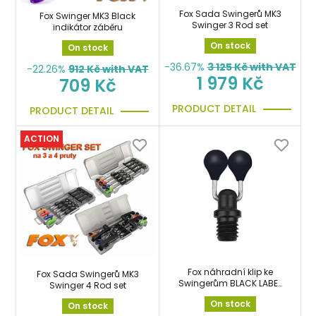
Fox Sada Swingerů MK3
Fox Swinger MK3 Black
Swinger 3 Rod set
indikátor záběru
On stock
On stock
-36.67%
3 125
Kč with VAT
-22.26%
912
Kč with VAT
1 979 Kč
709 Kč
PRODUCT DETAIL
PRODUCT DETAIL
ACTION
Fox náhradní klip ke
Fox Sada Swingerů MK3
Swingerům BLACK LABEL
Swinger 4 Rod set
DUMPY BOBBINS
On stock
On stock