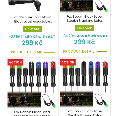
Fox Bobbin Black Label
Fox Nástavec pod hlásič
Stealth Black indikátor
Black Label Adjustable
záběru černý
Hockey Stick Plate
On stock
On stock
-34.29%
455
Kč with VAT
-33.56%
450
Kč with VAT
299 Kč
299 Kč
PRODUCT DETAIL
PRODUCT DETAIL
ACTION
ACTION
Fox Bobbin Black Label
Fox Bobbin Black Label
Stealth Blue indikátor