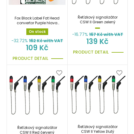
Řetízkový signalizátor
Fox Black Label Fat Head
CSW II Green zelený
convertor Purple hlava
náhradní silná fialová
On stock
-16.77%
167
Kč with VAT
139 Kč
-32.72%
162
Kč with VAT
109 Kč
PRODUCT DETAIL
PRODUCT DETAIL
Řetízkový signalizátor
Řetízkový signalizátor
CSW II Yellow žlutý
CSW II Red červený