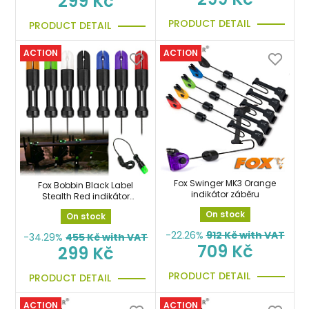
299 Kč
PRODUCT DETAIL
PRODUCT DETAIL
ACTION
ACTION
Fox Swinger MK3 Orange
Fox Bobbin Black Label
indikátor záběru
Stealth Red indikátor
záběru červený
On stock
On stock
-22.26%
912
Kč with VAT
-34.29%
455
Kč with VAT
709 Kč
299 Kč
PRODUCT DETAIL
PRODUCT DETAIL
ACTION
ACTION