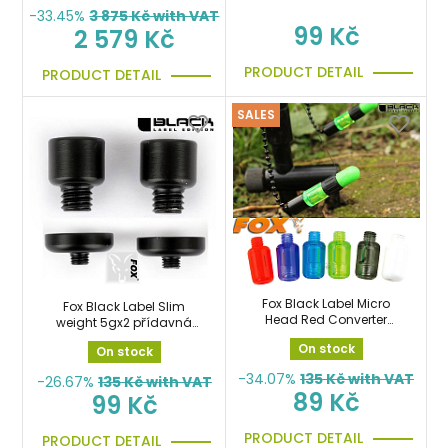
-33.45%
3 875
Kč with VAT
99 Kč
2 579 Kč
PRODUCT DETAIL
PRODUCT DETAIL
SALES
Fox Black Label Micro
Fox Black Label Slim
Head Red Converter
weight 5gx2 přídavná
náhradní hlava červená
závaží
On stock
On stock
-34.07%
135
Kč with VAT
-26.67%
135
Kč with VAT
89 Kč
99 Kč
PRODUCT DETAIL
PRODUCT DETAIL