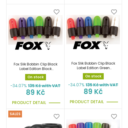
Fox Slik Bobbin Clip Black
Fox Slik Bobbin Clip Black
Label Edition Green
Label Edition Black
výměnná hlava zelená
výměnná hlava černá
On stock
On stock
-34.07%
135
Kč with VAT
-34.07%
135
Kč with VAT
89 Kč
89 Kč
PRODUCT DETAIL
PRODUCT DETAIL
SALES