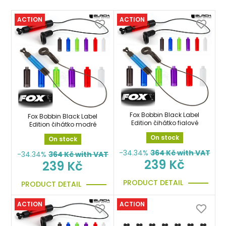
ACTION
ACTION
Fox Bobbin Black Label
Fox Bobbin Black Label
Edition čihátko fialové
Edition čihátko modré
On stock
On stock
-34.34%
364
Kč with VAT
-34.34%
364
Kč with VAT
239 Kč
239 Kč
PRODUCT DETAIL
PRODUCT DETAIL
ACTION
ACTION