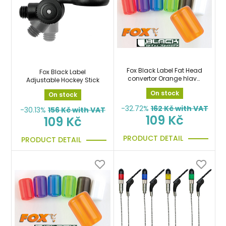
Fox Black Label Fat Head
Fox Black Label
convertor Orange hlava
Adjustable Hockey Stick
náhradní silná oranž
On stock
On stock
-32.72%
162
Kč with VAT
-30.13%
156
Kč with VAT
109 Kč
109 Kč
PRODUCT DETAIL
PRODUCT DETAIL