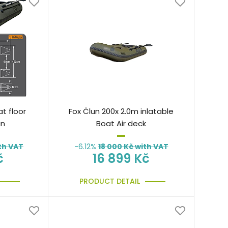
t floor
Fox Člun 200x 2.0m inlatable
un
Boat Air deck
th VAT
-6.12%
18 000
Kč with VAT
č
16 899 Kč
PRODUCT DETAIL