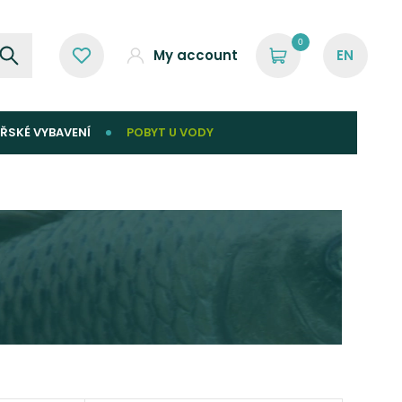
0
My account
ŘSKÉ VYBAVENÍ
POBYT U VODY