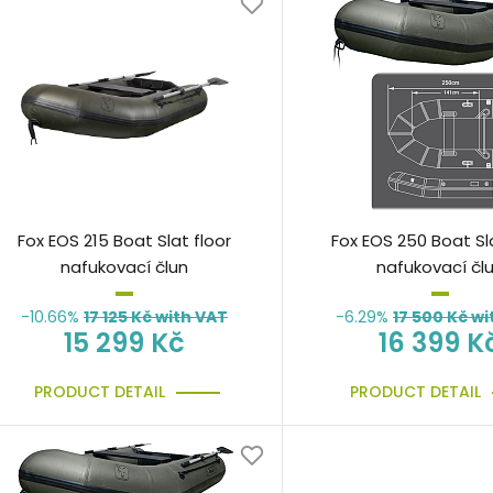
Fox EOS 215 Boat Slat floor
Fox EOS 250 Boat Sla
nafukovací člun
nafukovací čl
-10.66%
17 125
Kč with VAT
-6.29%
17 500
Kč wi
15 299 Kč
16 399 K
PRODUCT DETAIL
PRODUCT DETAIL