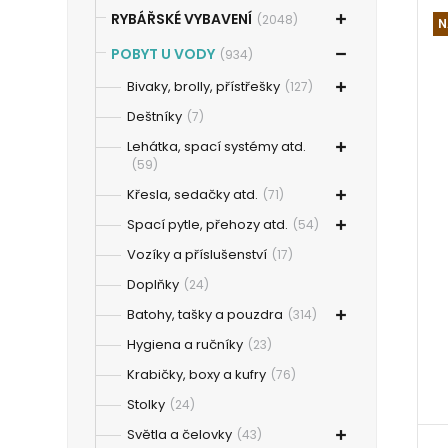
RYBÁŘSKÉ VYBAVENÍ
(2048)
N
POBYT U VODY
(934)
Bivaky, brolly, přístřešky
(127)
Deštníky
(7)
Lehátka, spací systémy atd.
(59)
Křesla, sedačky atd.
(71)
Spací pytle, přehozy atd.
(54)
Vozíky a příslušenství
(17)
Doplňky
(24)
Batohy, tašky a pouzdra
(314)
Hygiena a ručníky
(23)
Krabičky, boxy a kufry
(76)
Stolky
(24)
Světla a čelovky
(43)