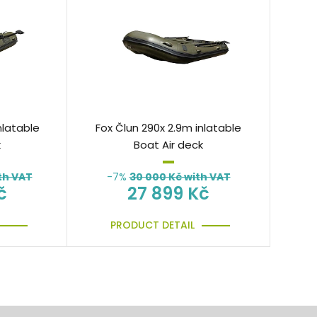
nlatable
Fox Člun 290x 2.9m inlatable
k
Boat Air deck
th VAT
-7%
30 000
Kč with VAT
č
27 899 Kč
PRODUCT DETAIL