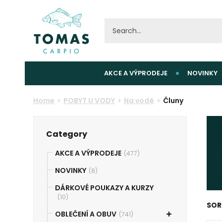
AKCE A VÝPRODEJE
NOVINKY
Home
POBYT U VODY
Na vodě
Čluny
Category
AKCE A VÝPRODEJE
(477)
NOVINKY
(8)
DÁRKOVÉ POUKAZY A KURZY
(10)
SOR
OBLEČENÍ A OBUV
(741)