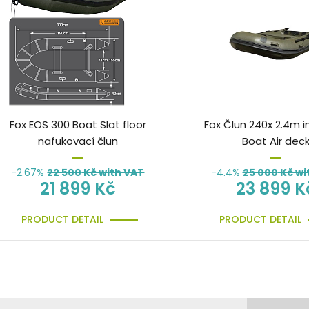
Fox EOS 300 Boat Slat floor
Fox Člun 240x 2.4m i
nafukovací člun
Boat Air dec
-2.67%
22 500
Kč with VAT
-4.4%
25 000
Kč wi
21 899 Kč
23 899 K
PRODUCT DETAIL
PRODUCT DETAIL