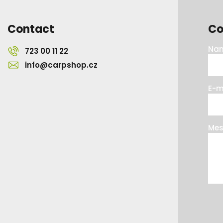
Contact
Co
Na
723 00 11 22
info@carpshop.cz
E-m
Me