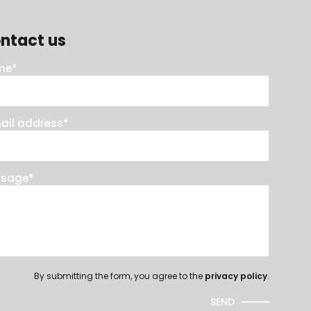
ntact us
me
*
ail address
*
ssage
*
By submitting the form, you agree to the
privacy policy
.
SEND