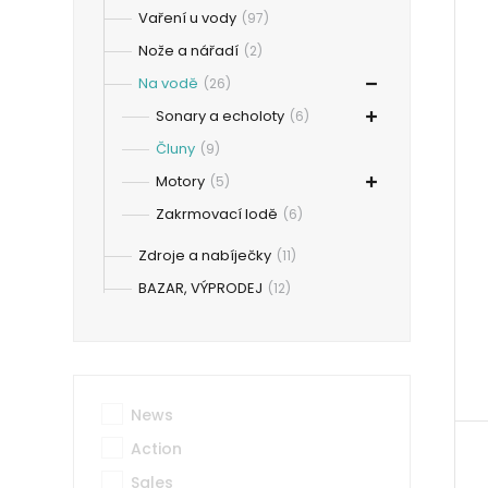
Vaření u vody
(97)
Nože a nářadí
(2)
Na vodě
(26)
Sonary a echoloty
(6)
Čluny
(9)
Motory
(5)
Zakrmovací lodě
(6)
Zdroje a nabíječky
(11)
BAZAR, VÝPRODEJ
(12)
News
Action
Sales