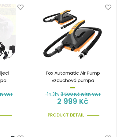
íjecí
Fox Automatic Air Pump
mpa
vzduchová pumpa
th VAT
-14.31%
3 500
Kč with VAT
2 999 Kč
PRODUCT DETAIL