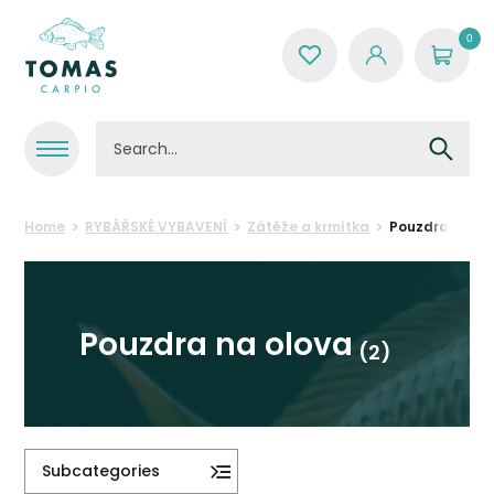
0
Home
RYBÁŘSKÉ VYBAVENÍ
Zátěže a krmítka
Pouzdra na ol
Pouzdra na olova
(2)
Subcategories