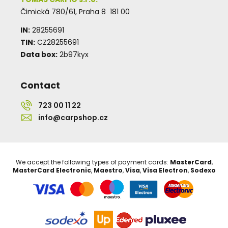
Čimická 780/61, Praha 8 181 00
IN:
28255691
TIN:
CZ28255691
Data box:
2b97kyx
Contact
723 00 11 22
info@carpshop.cz
We accept the following types of payment cards:
MasterCard
,
MasterCard Electronic
,
Maestro
,
Visa
,
Visa Electron
,
Sodexo