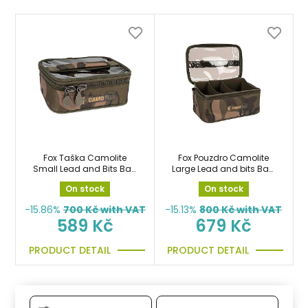
Fox Taška Camolite
Fox Pouzdro Camolite
Small Lead and Bits Bag
Large Lead and bits Bag
(rigid insert) pouzdro na
(rigid insert) na olova
On stock
On stock
olova
-15.86%
700
Kč with VAT
-15.13%
800
Kč with VAT
589 Kč
679 Kč
PRODUCT DETAIL
PRODUCT DETAIL