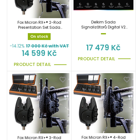
Delkim Sada
Fox Micron RX+® 2-Rod
Signalizátorů Digital V2
Presentation Set Sada
Presentation Set 3+1
hlásičů
On stock
17 479 Kč
-14.12%
17 000
Kč with VAT
14 599 Kč
PRODUCT DETAIL
PRODUCT DETAIL
Fox Micron RX+® 4-Rod
Fox Micron RX+® 3-Rod