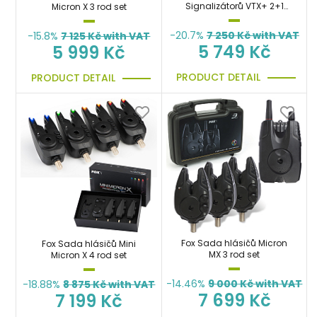
Signalizátorů VTX+ 2+1
Micron X 3 rod set
Bite Alarm Set
-20.7%
7 250
Kč with VAT
-15.8%
7 125
Kč with VAT
5 749 Kč
5 999 Kč
PRODUCT DETAIL
PRODUCT DETAIL
Fox Sada hlásičů Micron
Fox Sada hlásičů Mini
MX 3 rod set
Micron X 4 rod set
-14.46%
9 000
Kč with VAT
-18.88%
8 875
Kč with VAT
7 699 Kč
7 199 Kč