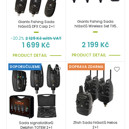
Giants Fishing Sada
Giants Fishing Sada
hlásičů Wireless Set TX5
hlásičů DFX Carp 2+1
(3ks hlásič + přijímač)
-20.2%
2 129
Kč with VAT
2 199 Kč
1 699 Kč
PRODUCT DETAIL
PRODUCT DETAIL
DOPORUČUJEME
DOPRAVA ZDARMA
Zfish Sada hlásičů Helios
Sada signalizátorů
2+1
Delphin TOTEM 2+1