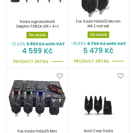
Fox Sada hlásičů Micron
Sada signalizátorů
MX 2 rod set
Delphin FORZA LIFE+ 4+1
On stock
On stock
-18.83%
6 750
Kč with VAT
-21.42%
5 853
Kč with VAT
5 479 Kč
4 599 Kč
PRODUCT DETAIL
PRODUCT DETAIL
Avid Carp Sada
Fox Sada hlásičů Mini