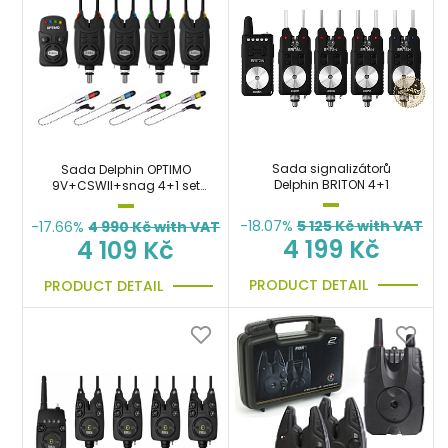
Sada signalizátorů
Sada Delphin OPTIMO
Delphin BRITON 4+1
9V+CSWII+snag 4+1 set
hlásičů
-18.07%
5 125
Kč with VAT
-17.66%
4 990
Kč with VAT
4 199 Kč
4 109 Kč
PRODUCT DETAIL
PRODUCT DETAIL