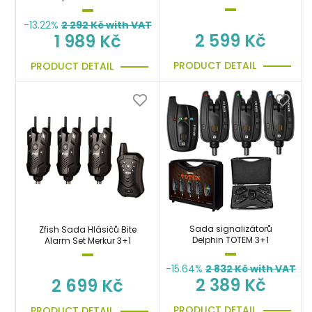
-13.22%
2 292
Kč with VAT
2 599 Kč
1 989 Kč
PRODUCT DETAIL
PRODUCT DETAIL
Sada signalizátorů
Zfish Sada Hlásičů Bite
Delphin TOTEM 3+1
Alarm Set Merkur 3+1
-15.64%
2 832
Kč with VAT
2 389 Kč
2 699 Kč
PRODUCT DETAIL
PRODUCT DETAIL