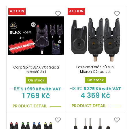
ACTION
ACTION
Fox Sada hlásičů Mini
Carp Spirit BLAX VXR Sada
Micron X 2 rod set
hlásičů 3+1
On stock
On stock
-18.9%
5 375
Kč with VAT
-11.51%
1 999
Kč with VAT
4 359 Kč
1 769 Kč
PRODUCT DETAIL
PRODUCT DETAIL