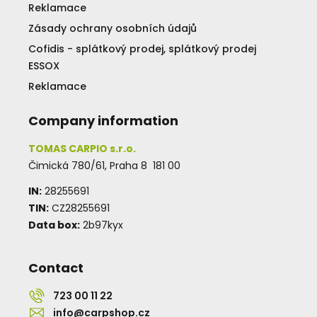
Reklamace
Zásady ochrany osobních údajů
Cofidis - splátkový prodej, splátkový prodej
ESSOX
Reklamace
Company information
TOMAS CARPIO s.r.o.
Čimická 780/61, Praha 8 181 00
IN:
28255691
TIN:
CZ28255691
Data box:
2b97kyx
Contact
723 00 11 22
info@carpshop.cz