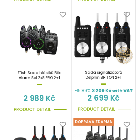
Sada signalizátorů
Zfish Sada hlásičů Bite
Delphin BRITON 2+1
Alarm Set Zx8 PRO 2+1
-15.89%
3 209
Kč with VAT
2 699 Kč
2 989 Kč
PRODUCT DETAIL
PRODUCT DETAIL
DOPRAVA ZDARMA