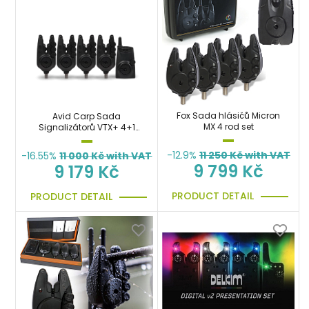
Fox Sada hlásičů Micron
Avid Carp Sada
MX 4 rod set
Signalizátorů VTX+ 4+1
Bite Alarm Set
-12.9%
11 250
Kč with VAT
-16.55%
11 000
Kč with VAT
9 799 Kč
9 179 Kč
PRODUCT DETAIL
PRODUCT DETAIL