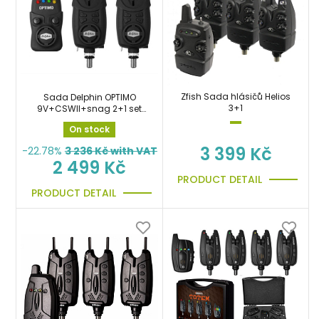
Zfish Sada hlásičů Helios
Sada Delphin OPTIMO
3+1
9V+CSWII+snag 2+1 set
hlásičů
On stock
3 399 Kč
-22.78%
3 236
Kč with VAT
2 499 Kč
PRODUCT DETAIL
PRODUCT DETAIL