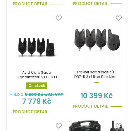
PRODUCT DETAIL
PRODUCT DETAIL
Trakker sada hlásičů -
Avid Carp Sada
DB7-R 3+1 Rod Bite Alarm
Signalizátorů VTX+ 3+1
Set
Bite Alarm Set
On stock
10 399 Kč
-18.12%
9 500
Kč with VAT
7 779 Kč
PRODUCT DETAIL
PRODUCT DETAIL