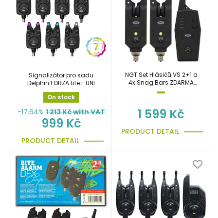
NGT Set Hlásičů VS 2+1 a
Signalizátor pro sadu
4x Snag Bars ZDARMA
Delphin FORZA Life+ UNI
sada signalizátorů s
On stock
příposlechem
1 599 Kč
-17.64%
1 213
Kč with VAT
999 Kč
PRODUCT DETAIL
PRODUCT DETAIL