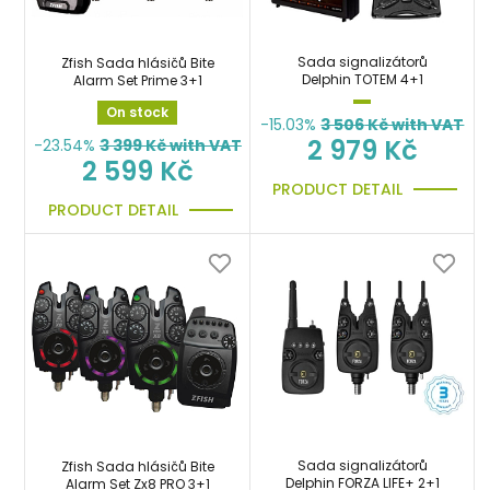
Sada signalizátorů
Zfish Sada hlásičů Bite
Delphin TOTEM 4+1
Alarm Set Prime 3+1
On stock
-15.03%
3 506
Kč with VAT
2 979 Kč
-23.54%
3 399
Kč with VAT
2 599 Kč
PRODUCT DETAIL
PRODUCT DETAIL
Sada signalizátorů
Zfish Sada hlásičů Bite
Delphin FORZA LIFE+ 2+1
Alarm Set Zx8 PRO 3+1