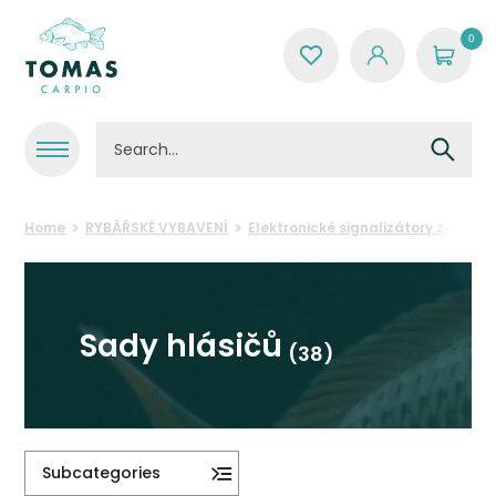
0
Home
RYBÁŘSKÉ VYBAVENÍ
Elektronické signalizátory záběru
Sady hlásičů
(38)
Subcategories