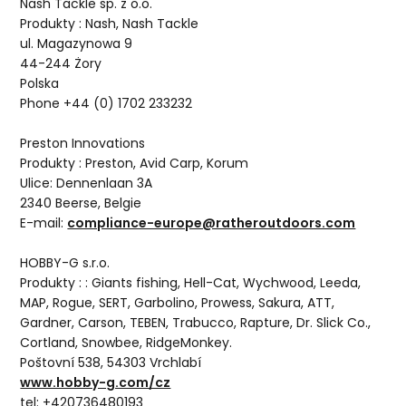
Nash Tackle sp. z o.o.
Produkty : Nash, Nash Tackle
ul. Magazynowa 9
44-244 Żory
Polska
Phone +44 (0) 1702 233232
Preston Innovations
Produkty : Preston, Avid Carp, Korum
Ulice: Dennenlaan 3A
2340 Beerse, Belgie
E-mail:
compliance-europe@ratheroutdoors.com
HOBBY-G s.r.o.
Produkty : : Giants fishing, Hell-Cat, Wychwood, Leeda,
MAP, Rogue, SERT, Garbolino, Prowess, Sakura, ATT,
Gardner, Carson, TEBEN, Trabucco, Rapture, Dr. Slick Co.,
Cortland, Snowbee, RidgeMonkey.
Poštovní 538, 54303 Vrchlabí
www.hobby-g.com/cz
tel: +420736480193