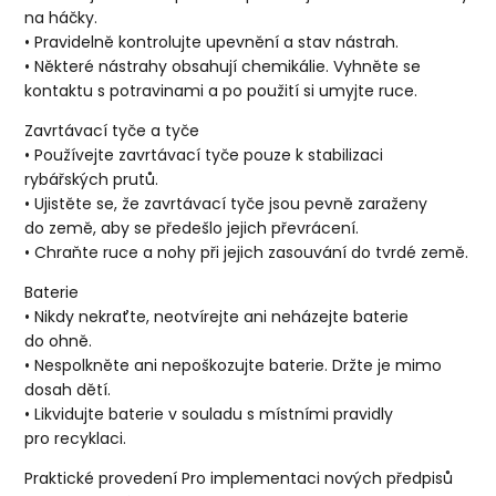
na háčky.
• Pravidelně kontrolujte upevnění a stav nástrah.
• Některé nástrahy obsahují chemikálie. Vyhněte se
kontaktu s potravinami a po použití si umyjte ruce.
Zavrtávací tyče a tyče
• Používejte zavrtávací tyče pouze k stabilizaci
rybářských prutů.
• Ujistěte se, že zavrtávací tyče jsou pevně zaraženy
do země, aby se předešlo jejich převrácení.
• Chraňte ruce a nohy při jejich zasouvání do tvrdé země.
Baterie
• Nikdy nekraťte, neotvírejte ani neházejte baterie
do ohně.
• Nespolkněte ani nepoškozujte baterie. Držte je mimo
dosah dětí.
• Likvidujte baterie v souladu s místními pravidly
pro recyklaci.
Praktické provedení Pro implementaci nových předpisů