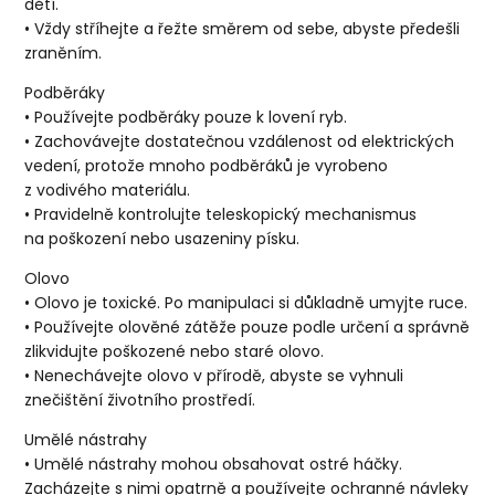
dětí.
• Vždy stříhejte a řežte směrem od sebe, abyste předešli
zraněním.
Podběráky
• Používejte podběráky pouze k lovení ryb.
• Zachovávejte dostatečnou vzdálenost od elektrických
vedení, protože mnoho podběráků je vyrobeno
z vodivého materiálu.
• Pravidelně kontrolujte teleskopický mechanismus
na poškození nebo usazeniny písku.
Olovo
• Olovo je toxické. Po manipulaci si důkladně umyjte ruce.
• Používejte olověné zátěže pouze podle určení a správně
zlikvidujte poškozené nebo staré olovo.
• Nenechávejte olovo v přírodě, abyste se vyhnuli
znečištění životního prostředí.
Umělé nástrahy
• Umělé nástrahy mohou obsahovat ostré háčky.
Zacházejte s nimi opatrně a používejte ochranné návleky