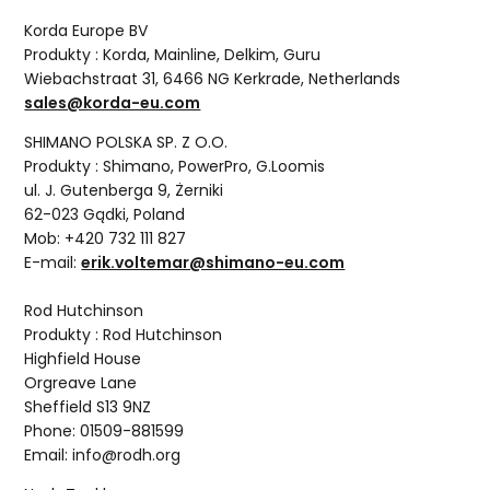
Korda Europe BV
Produkty : Korda, Mainline, Delkim, Guru
Wiebachstraat 31, 6466 NG Kerkrade, Netherlands
sales@korda-eu.com
SHIMANO POLSKA SP. Z O.O.
Produkty : Shimano, PowerPro, G.Loomis
ul. J. Gutenberga 9, Żerniki
62-023 Gądki, Poland
Mob: +420 732 111 827
E-mail:
erik.voltemar@shimano-eu.com
Rod Hutchinson
Produkty : Rod Hutchinson
Highfield House
Orgreave Lane
Sheffield S13 9NZ
Phone: 01509-881599
Email: info@rodh.org