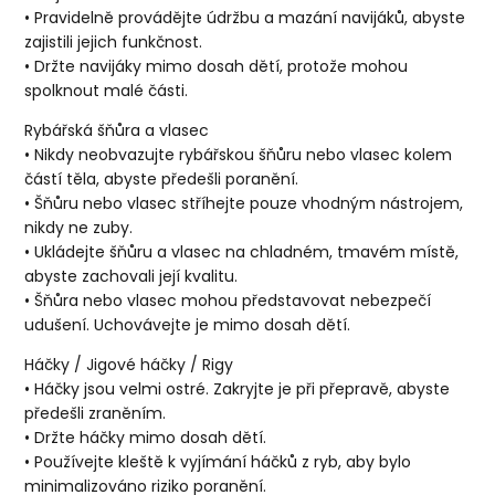
• Pravidelně provádějte údržbu a mazání navijáků, abyste
zajistili jejich funkčnost.
• Držte navijáky mimo dosah dětí, protože mohou
spolknout malé části.
Rybářská šňůra a vlasec
• Nikdy neobvazujte rybářskou šňůru nebo vlasec kolem
částí těla, abyste předešli poranění.
• Šňůru nebo vlasec stříhejte pouze vhodným nástrojem,
nikdy ne zuby.
• Ukládejte šňůru a vlasec na chladném, tmavém místě,
abyste zachovali její kvalitu.
• Šňůra nebo vlasec mohou představovat nebezpečí
udušení. Uchovávejte je mimo dosah dětí.
Háčky / Jigové háčky / Rigy
• Háčky jsou velmi ostré. Zakryjte je při přepravě, abyste
předešli zraněním.
• Držte háčky mimo dosah dětí.
• Používejte kleště k vyjímání háčků z ryb, aby bylo
minimalizováno riziko poranění.