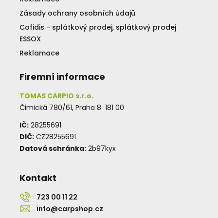
Zásady ochrany osobních údajů
Cofidis - splátkový prodej, splátkový prodej
ESSOX
Reklamace
Firemní informace
TOMAS CARPIO s.r.o.
Čimická 780/61, Praha 8 181 00
IČ:
28255691
DIČ:
CZ28255691
Datová schránka:
2b97kyx
Kontakt
723 00 11 22
info@carpshop.cz