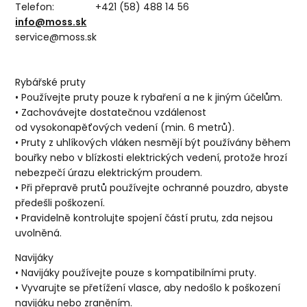
Telefon: +421 (58) 488 14 56
info@moss.sk
service@moss.sk
Rybářské pruty
• Používejte pruty pouze k rybaření a ne k jiným účelům.
• Zachovávejte dostatečnou vzdálenost
od vysokonapěťových vedení (min. 6 metrů).
• Pruty z uhlíkových vláken nesmějí být používány během
bouřky nebo v blízkosti elektrických vedení, protože hrozí
nebezpečí úrazu elektrickým proudem.
• Při přepravě prutů používejte ochranné pouzdro, abyste
předešli poškození.
• Pravidelně kontrolujte spojení částí prutu, zda nejsou
uvolněná.
Navijáky
• Navijáky používejte pouze s kompatibilními pruty.
• Vyvarujte se přetížení vlasce, aby nedošlo k poškození
navijáku nebo zraněním.