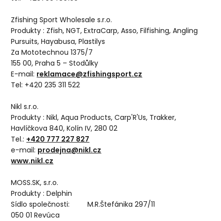
Zfishing Sport Wholesale s.r.o.
Produkty : Zfish, NGT, ExtraCarp, Asso, Filfishing, Angling
Pursuits, Hayabusa, Plastilys
Za Mototechnou 1375/7
155 00, Praha 5 – Stodůlky
E-mail:
reklamace@zfishingsport.cz
Tel: +420 235 311 522
Nikl s.r.o.
Produkty : Nikl, Aqua Products, Carp'R'Us, Trakker,
Havlíčkova 840, Kolín IV, 280 02
Tel.:
+420 777 227 827
e-mail:
prodejna@nikl.cz
www.nikl.cz
MOSS.SK, s.r.o.
Produkty : Delphin
Sídlo společnosti: M.R.Štefánika 297/11
050 01 Revúca