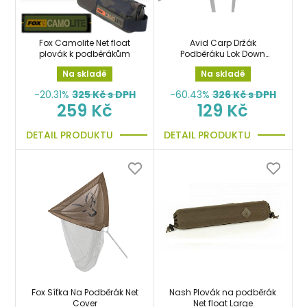
Fox Camolite Net float
Avid Carp Držák
plovák k podběrákům
Podběráku Lok Down
Landing Net Holder
Na skladě
Na skladě
-20.31%
325
Kč s DPH
-60.43%
326
Kč s DPH
259 Kč
129 Kč
DETAIL PRODUKTU
DETAIL PRODUKTU
Fox Síťka Na Podběrák Net
Nash Plovák na podběrák
Cover
Net float Large