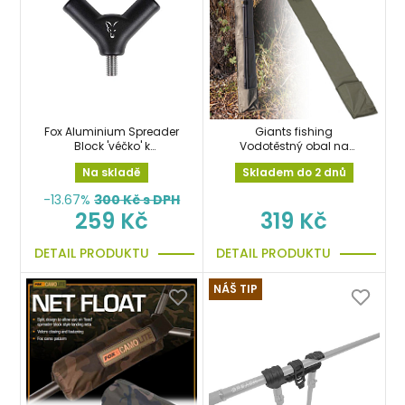
Fox Aluminium Spreader
Giants fishing
Block 'véčko' k
Vodotěstný obal na
podběrákům
podběrák Landing Net
Na skladě
Skladem do 2 dnů
Waterproof Bag
-13.67%
300
Kč s DPH
259 Kč
319 Kč
DETAIL PRODUKTU
DETAIL PRODUKTU
NÁŠ TIP