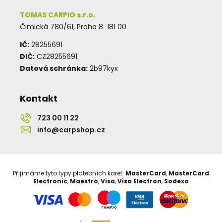
TOMAS CARPIO s.r.o.
Čimická 780/61, Praha 8 181 00
IČ:
28255691
DIČ:
CZ28255691
Datová schránka:
2b97kyx
Kontakt
723 00 11 22
info@carpshop.cz
Přijímáme tyto typy platebních karet:
MasterCard
,
MasterCard
Electronic
,
Maestro
,
Visa
,
Visa Electron
,
Sodexo