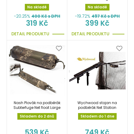
Na skladě
Na skladě
-20.25%
400
Kč s DPH
-19.72%
497
Kč s DPH
319 Kč
399 Kč
DETAIL PRODUKTU
DETAIL PRODUKTU
Nash Plovák na podběrák
Wychwood stojan na
Subterfuge Net float Large
podběrák Net Station
Skladem do 2 dnů
Skladem do 1 dne
539 Kč
749 Kč