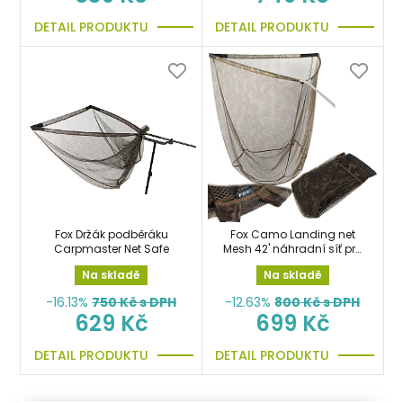
DETAIL PRODUKTU
DETAIL PRODUKTU
Fox Držák podběráku
Fox Camo Landing net
Carpmaster Net Safe
Mesh 42' náhradní síť pro
podběráky 106cm
Na skladě
Na skladě
-16.13%
750
Kč s DPH
-12.63%
800
Kč s DPH
629 Kč
699 Kč
DETAIL PRODUKTU
DETAIL PRODUKTU