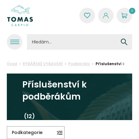
0
Úvod
RYBÁŘSKÉ VYBAVENÍ
Podběráky
Příslušenství k podb
Příslušenství k
podběrákům
(12)
Podkategorie