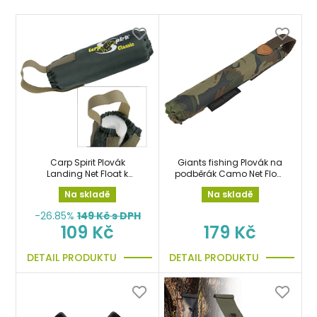
Carp Spirit Plovák
Giants fishing Plovák na
Landing Net Float k
podběrák Camo Net Float
podběráku
Slim
Na skladě
Na skladě
-26.85%
149
Kč s DPH
109 Kč
179 Kč
DETAIL PRODUKTU
DETAIL PRODUKTU