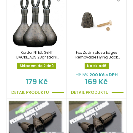
Korda INTELLIGENT
Fox Zadní olova Edges
BACKLEADS 28gr zadní
Removable Flying Back
olova 3ks
Weights 10g 5ks zpětná
Skladem do 2 dnů
Na skladě
zátěž
-15.5%
200
Kč s DPH
179 Kč
169 Kč
DETAIL PRODUKTU
DETAIL PRODUKTU