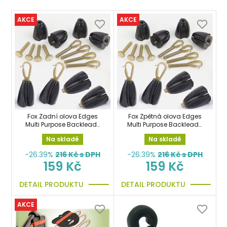
AKCE
AKCE
Fox Zadní olova Edges
Fox Zpětná olova Edges
Multi Purpose Backleads
Multi Purpose Backleads
multifunkční backleady
multifunkční backleady
Na skladě
Na skladě
4ks 15g
4ks 5g
-26.39%
216
Kč s DPH
-26.39%
216
Kč s DPH
159 Kč
159 Kč
DETAIL PRODUKTU
DETAIL PRODUKTU
AKCE