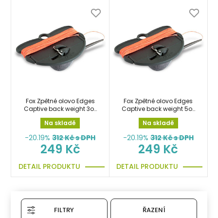
Fox Zpětné olovo Edges
Fox Zpětné olovo Edges
Captive back weight 3oz
Captive back weight 5oz
85g backlead, zátěž
142g backlead, zátěž
Na skladě
Na skladě
-20.19%
312
Kč s DPH
-20.19%
312
Kč s DPH
249 Kč
249 Kč
DETAIL PRODUKTU
DETAIL PRODUKTU
FILTRY
ŘAZENÍ