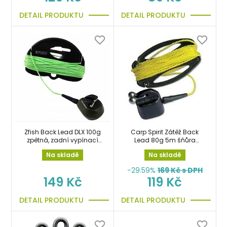
DETAIL PRODUKTU
DETAIL PRODUKTU
Zfish Back Lead DLX 100g
Carp Spirit Zátěž Back
zpětná, zadní vypínací
Lead 80g 5m šňůra
zátěž, olovo
zadní olovo
Na skladě
Na skladě
-29.59%
169
Kč s DPH
149 Kč
119 Kč
DETAIL PRODUKTU
DETAIL PRODUKTU