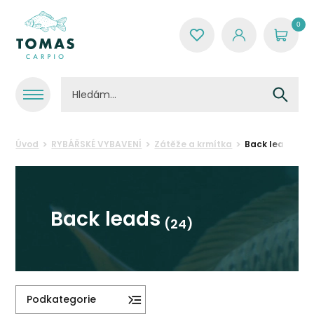
0
Úvod
RYBÁŘSKÉ VYBAVENÍ
Zátěže a krmítka
Back leads
Back leads
(24)
Podkategorie