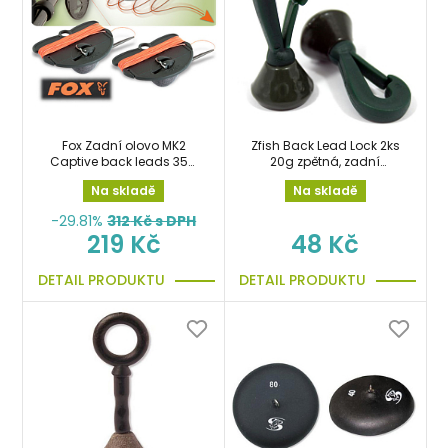
Fox Zadní olovo MK2
Zfish Back Lead Lock 2ks
Captive back leads 35g
20g zpětná, zadní
zpětná zátěž
vypínací zátěž, olovo
Na skladě
Na skladě
-29.81%
312
Kč s DPH
219 Kč
48 Kč
DETAIL PRODUKTU
DETAIL PRODUKTU