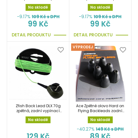
zátěž 3ks písková
zátěž 3ks zelená
Na skladě
Na skladě
-9.17%
109
Kč s DPH
-9.17%
109
Kč s DPH
99 Kč
99 Kč
DETAIL PRODUKTU
DETAIL PRODUKTU
VÝPRODEJ
Zfish Back Lead DLX 70g
Ace Zpětné olovo Hard on
zpětná, zadní vypínací
Flying Backleads zadní
zátěž, olovo
zátěž 6ks
Na skladě
Na skladě
-40.27%
149
Kč s DPH
129 Kč
89 Kč