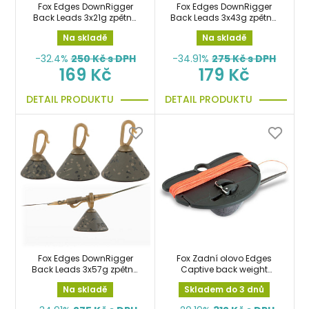
Fox Edges DownRigger
Fox Edges DownRigger
Back Leads 3x21g zpětná
Back Leads 3x43g zpětná
zátěž
zátěž
Na skladě
Na skladě
-32.4%
250
Kč s DPH
-34.91%
275
Kč s DPH
169 Kč
179 Kč
DETAIL PRODUKTU
DETAIL PRODUKTU
Fox Edges DownRigger
Fox Zadní olovo Edges
Back Leads 3x57g zpětná
Captive back weight
zátěž
1.25oz 35g zpětná zátěž,
Na skladě
Skladem do 3 dnů
backlead