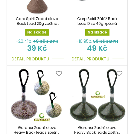
Carp Spirit Zadní olovo
Carp Spirit Zátěž Back
Back Lead 20g zpětná
Lead Disc 40g zpětná
zátěž
Na skladě
Na skladě
-20.41%
49
Kč s DPH
-16.95%
59
Kč s DPH
39 Kč
49 Kč
DETAIL PRODUKTU
DETAIL PRODUKTU
Gardner Zadní olovo
Gardner Zadní olovo
Heavy Back leads zpětná
Heavy Back leads zpětná