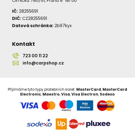
Čimická 780/61, Praha 8 181 00
IČ:
28255691
DIČ:
CZ28255691
Datová schránka:
2b97kyx
Kontakt
723 00 11 22
info@carpshop.cz
Přijímáme tyto typy platebních karet:
MasterCard
,
MasterCard
Electronic
,
Maestro
,
Visa
,
Visa Electron
,
Sodexo