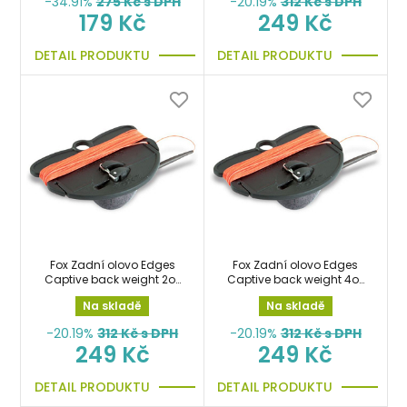
-34.91%
275
Kč s DPH
-20.19%
312
Kč s DPH
179 Kč
249 Kč
DETAIL PRODUKTU
DETAIL PRODUKTU
Fox Zadní olovo Edges
Fox Zadní olovo Edges
Captive back weight 2oz
Captive back weight 4oz
56g zpětná zátěž,
113g zpětná zátěž,
Na skladě
Na skladě
backlead
backlead
-20.19%
312
Kč s DPH
-20.19%
312
Kč s DPH
249 Kč
249 Kč
DETAIL PRODUKTU
DETAIL PRODUKTU