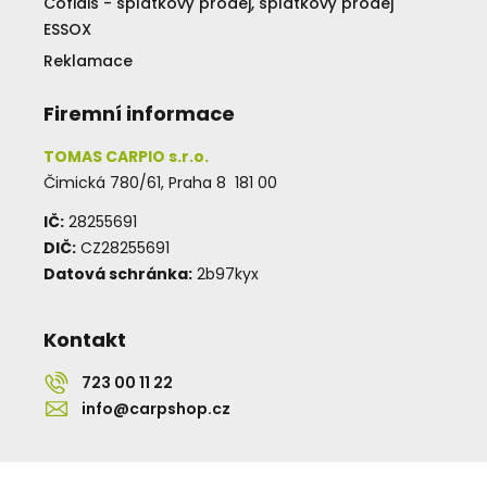
Cofidis - splátkový prodej, splátkový prodej
ESSOX
Reklamace
Firemní informace
TOMAS CARPIO s.r.o.
Čimická 780/61, Praha 8 181 00
IČ:
28255691
DIČ:
CZ28255691
Datová schránka:
2b97kyx
Kontakt
723 00 11 22
info@carpshop.cz