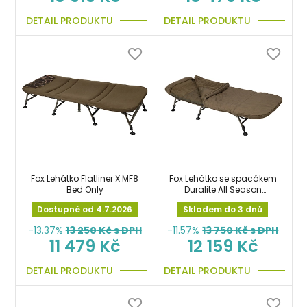
DETAIL PRODUKTU
DETAIL PRODUKTU
Fox Lehátko Flatliner X MF8
Fox Lehátko se spacákem
Bed Only
Duralite All Season
System
Dostupné od 4.7.2026
Skladem do 3 dnů
-13.37%
13 250
Kč s DPH
-11.57%
13 750
Kč s DPH
11 479 Kč
12 159 Kč
DETAIL PRODUKTU
DETAIL PRODUKTU