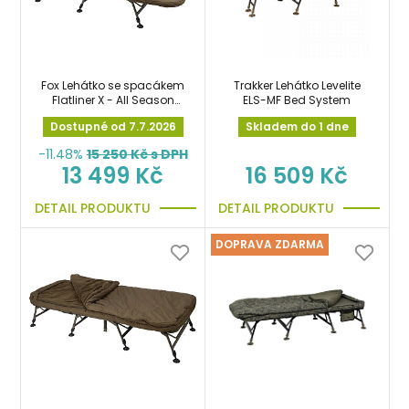
Fox Lehátko se spacákem
Trakker Lehátko Levelite
Flatliner X - All Season
ELS-MF Bed System
System
Dostupné od 7.7.2026
Skladem do 1 dne
-11.48%
15 250
Kč s DPH
13 499 Kč
16 509 Kč
DETAIL PRODUKTU
DETAIL PRODUKTU
DOPRAVA ZDARMA