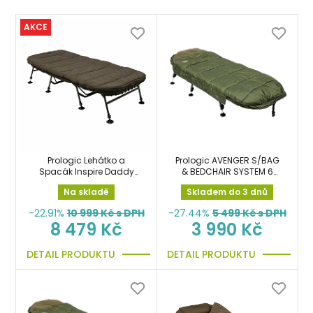
AKCE
Prologic Lehátko a
Prologic AVENGER S/BAG
Spacák Inspire Daddy
& BEDCHAIR SYSTEM 6
Sleep System 8 Legs
LEGS 105kg lehátko se
Na skladě
Skladem do 3 dnů
spacákem
-22.91%
10 999
Kč s DPH
-27.44%
5 499
Kč s DPH
8 479 Kč
3 990 Kč
DETAIL PRODUKTU
DETAIL PRODUKTU