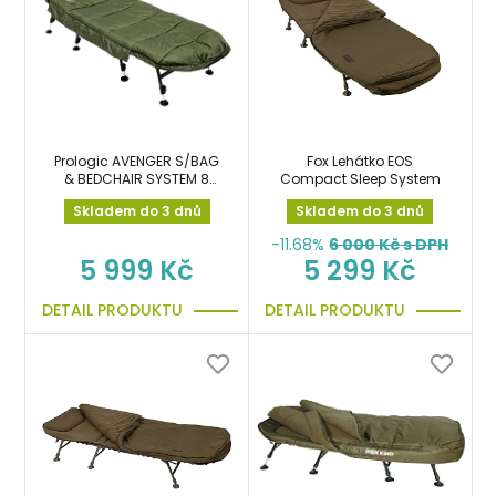
Prologic AVENGER S/BAG
Fox Lehátko EOS
& BEDCHAIR SYSTEM 8
Compact Sleep System
LEGS 120kg lehátko se
Skladem do 3 dnů
Skladem do 3 dnů
spacákem
-11.68%
6 000
Kč s DPH
5 999 Kč
5 299 Kč
DETAIL PRODUKTU
DETAIL PRODUKTU