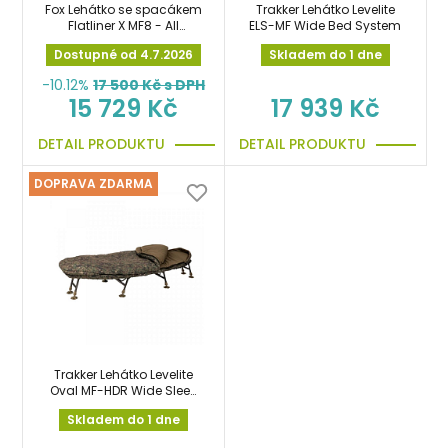
Fox Lehátko se spacákem
Trakker Lehátko Levelite
Flatliner X MF8 - All
ELS-MF Wide Bed System
Season System
Dostupné od 4.7.2026
Skladem do 1 dne
-10.12%
17 500
Kč s DPH
15 729 Kč
17 939 Kč
DETAIL PRODUKTU
DETAIL PRODUKTU
DOPRAVA ZDARMA
Trakker Lehátko Levelite
Oval MF-HDR Wide Sleep
System
Skladem do 1 dne