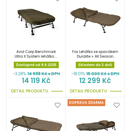
Avid Carp Benchmark
Fox Lehátko se spacákem
Ultra X System lehátko a
Duralite + All Season
5ti sezónní spacák
System
Dostupné od 9.6.2025
Skladem do 3 dnů
-3.28%
14 598
Kč s DPH
-18.01%
15 000
Kč s DPH
14 119 Kč
12 299 Kč
DETAIL PRODUKTU
DETAIL PRODUKTU
DOPRAVA ZDARMA