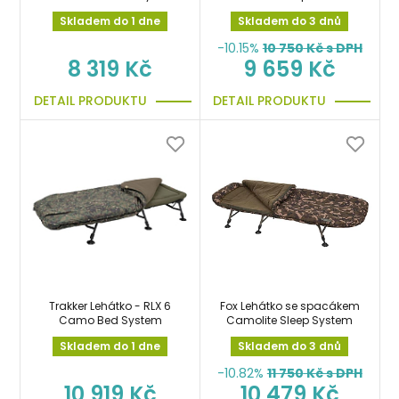
System
Skladem do 1 dne
Skladem do 3 dnů
-10.15%
10 750
Kč s DPH
8 319 Kč
9 659 Kč
DETAIL PRODUKTU
DETAIL PRODUKTU
Trakker Lehátko - RLX 6
Fox Lehátko se spacákem
Camo Bed System
Camolite Sleep System
Skladem do 1 dne
Skladem do 3 dnů
-10.82%
11 750
Kč s DPH
10 919 Kč
10 479 Kč