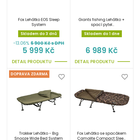
Fox Lehátko EOS Sleep
Giants fishing Lehátko +
System
spací pytel
Bedchair/Sleeping Bag
Skladem do 3 dnů
Skladem do 1 dne
System RWX 5 STD
-13.06%
6 900
Kč s DPH
5 999 Kč
6 989 Kč
DETAIL PRODUKTU
DETAIL PRODUKTU
DOPRAVA ZDARMA
Trakker Lehátko - Big
Fox Lehátko se spacákem
Snooze Wide Bed System
Camolite Compact Sleep