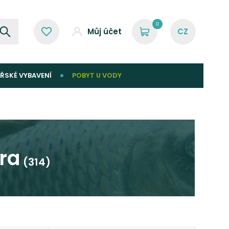
0
Můj účet
ŘSKÉ VYBAVENÍ
POBYT U VODY
ra
(314)