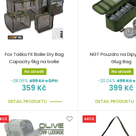
Fox Taška FX Boilie Dry Bag
NGT Pouzdro na Dipy
Capacity 6kg na boilie
Glug Bag
Na skladě
Na skladě
-28.06%
499
Kč s DPH
-20.04%
499
Kč s
359 Kč
399 Kč
DETAIL PRODUKTU
DETAIL PRODUKTU
KCE
AKCE