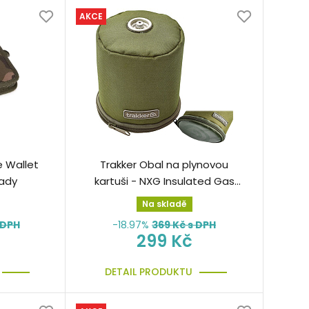
AKCE
e Wallet
Trakker Obal na plynovou
lady
kartuši - NXG Insulated Gas
Canister Cover
Na skladě
 DPH
-18.97%
369
Kč s DPH
299 Kč
DETAIL PRODUKTU