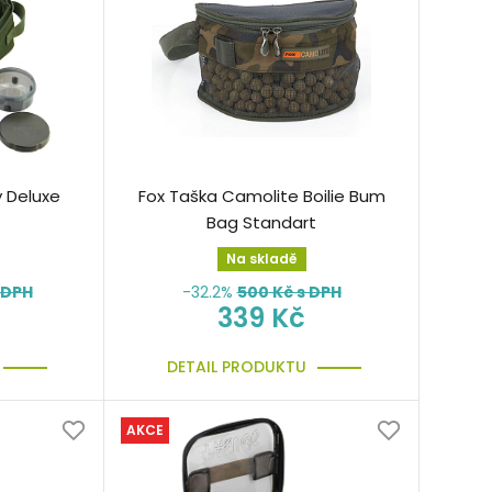
 Deluxe
Fox Taška Camolite Boilie Bum
Bag Standart
Na skladě
 DPH
-32.2%
500
Kč s DPH
339 Kč
DETAIL PRODUKTU
AKCE