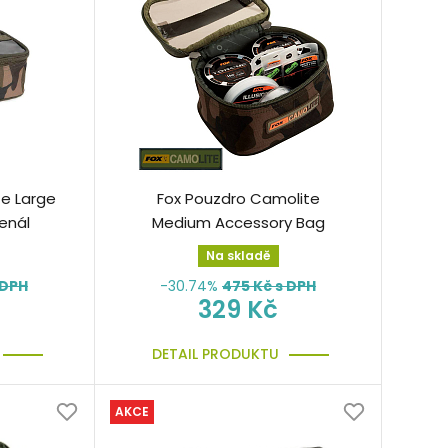
e Large
Fox Pouzdro Camolite
enál
Medium Accessory Bag
Na skladě
 DPH
-30.74%
475
Kč s DPH
329 Kč
DETAIL PRODUKTU
AKCE