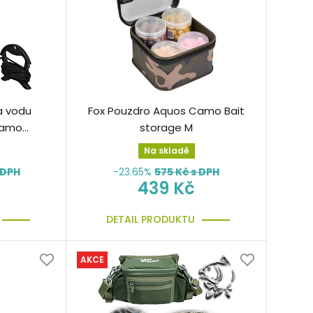
a vodu
Fox Pouzdro Aquos Camo Bait
Camo
storage M
rge 11L
Na skladě
 DPH
-23.65%
575
Kč s DPH
439 Kč
DETAIL PRODUKTU
AKCE