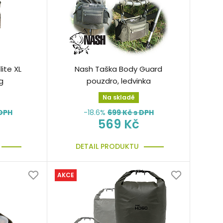
ite XL
Nash Taška Body Guard
g
pouzdro, ledvinka
Na skladě
DPH
-18.6%
699
Kč s DPH
569 Kč
DETAIL PRODUKTU
AKCE