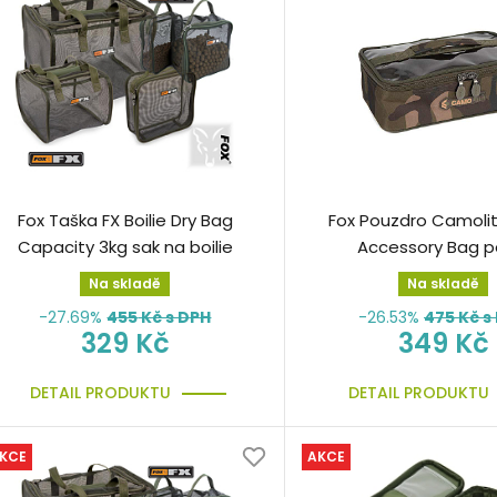
Fox Taška FX Boilie Dry Bag
Fox Pouzdro Camolit
Capacity 3kg sak na boilie
Accessory Bag p
Na skladě
Na skladě
-27.69%
455
Kč s DPH
-26.53%
475
Kč s
329 Kč
349 Kč
DETAIL PRODUKTU
DETAIL PRODUKTU
KCE
AKCE