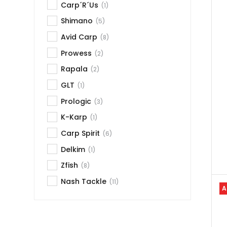
Carp´R´Us
(1)
Shimano
(5)
Avid Carp
(8)
Prowess
(2)
Rapala
(2)
GLT
(1)
Prologic
(3)
K-Karp
(1)
Carp Spirit
(6)
Delkim
(1)
Zfish
(8)
Nash Tackle
(11)
A