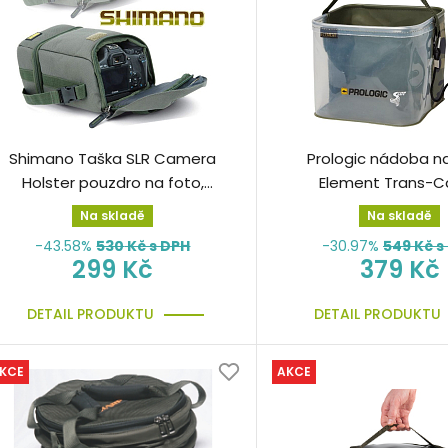
Shimano Taška SLR Camera
Prologic nádoba n
Holster pouzdro na foto,
Element Trans-
kameru atd.
Rig/Water Bucket La
Na skladě
Na skladě
-43.58%
530
Kč s DPH
-30.97%
549
Kč s
299 Kč
379 Kč
DETAIL PRODUKTU
DETAIL PRODUKTU
KCE
AKCE