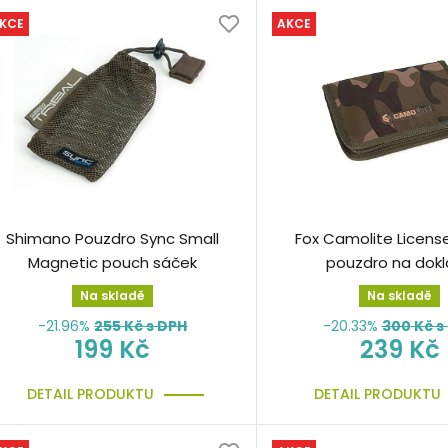
KCE
AKCE
Shimano Pouzdro Sync Small
Fox Camolite Licens
Magnetic pouch sáček
pouzdro na dok
Na skladě
Na skladě
-21.96%
255
Kč s DPH
-20.33%
300
Kč s
199 Kč
239 Kč
DETAIL PRODUKTU
DETAIL PRODUKTU