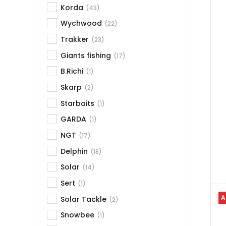
Korda
(43)
Wychwood
(22)
Trakker
(23)
Giants fishing
(17)
B.Richi
(1)
Skarp
(2)
Starbaits
(1)
GARDA
(1)
NGT
(17)
Delphin
(18)
Solar
(14)
Sert
(1)
A
Solar Tackle
(2)
Snowbee
(1)