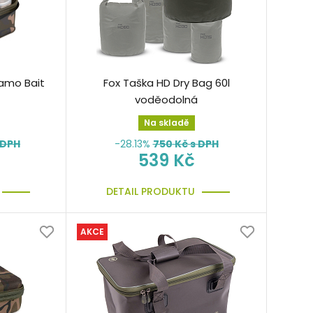
amo Bait
Fox Taška HD Dry Bag 60l
voděodolná
Na skladě
 DPH
-28.13%
750
Kč s DPH
539 Kč
DETAIL PRODUKTU
AKCE