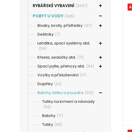
RYBÁŘSKÉ VYBAVENÍ
(2047)
A
POBYT U VODY
(935)
Bivaky, brolly, přístřešky
(127)
Deštníky
(7)
Lehátka, spací systémy atd.
(59)
Křesla, sedačky atd.
(71)
Spací pytle, přehozy atd.
(54)
Vozíky a příslušenství
(17)
Doplňky
(24)
Batohy, tašky a pouzdra
(314)
Tašky na krmení a návnady
(42)
Batohy
(17)
Tašky
(68)