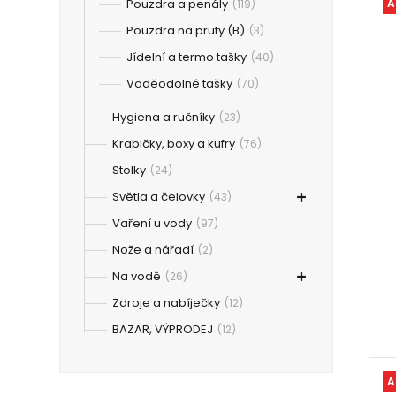
Pouzdra a penály
A
(119)
Pouzdra na pruty (B)
(3)
Jídelní a termo tašky
(40)
Voděodolné tašky
(70)
Hygiena a ručníky
(23)
Krabičky, boxy a kufry
(76)
Stolky
(24)
Světla a čelovky
(43)
Vaření u vody
(97)
Nože a nářadí
(2)
Na vodě
(26)
Zdroje a nabíječky
(12)
BAZAR, VÝPRODEJ
(12)
A