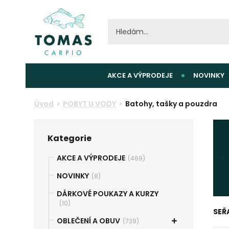
AKCE A VÝPRODEJE
NOVINKY
Úvod
POBYT U VODY
Batohy, tašky a pouzdra
Kategorie
AKCE A VÝPRODEJE
(469)
NOVINKY
(8)
DÁRKOVÉ POUKAZY A KURZY
(10)
SEŘ
OBLEČENÍ A OBUV
(739)