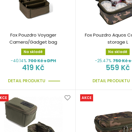
Fox Pouzdro Voyager
Fox Pouzdro Aquos C
Camera/Gadget bag
storage L
Na skladě
Na skladě
-40.14%
700
Kč s DPH
-25.47%
750
Kč s
419 Kč
559 Kč
DETAIL PRODUKTU
DETAIL PRODUKTU
KCE
AKCE