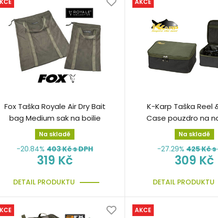
KCE
AKCE
Fox Taška Royale Air Dry Bait
K-Karp Taška Reel 
bag Medium sak na boilie
Case pouzdro na na
cívky
Na skladě
Na skladě
-20.84%
403
Kč s DPH
-27.29%
425
Kč s
319 Kč
309 Kč
DETAIL PRODUKTU
DETAIL PRODUKTU
KCE
AKCE