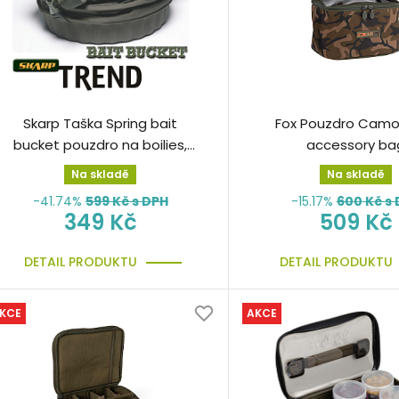
Skarp Taška Spring bait
Fox Pouzdro Camol
bucket pouzdro na boilies,
accessory ba
krmení
Na skladě
Na skladě
-41.74%
599
Kč s DPH
-15.17%
600
Kč s 
349 Kč
509 Kč
DETAIL PRODUKTU
DETAIL PRODUKTU
KCE
AKCE