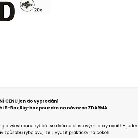
NÍ CENU jen do vyprodání
ichi B-Box Rig-box pouzdro na návazce ZDARMA
ng a všestranné rybáře se dvěma plastovými boxy uvnitř + jed
 způsobu rybolovu, lze ji využít prakticky na cokoli