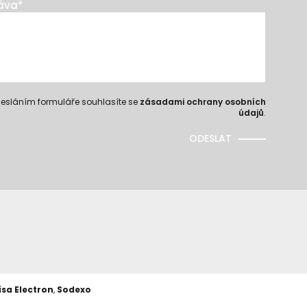
áva
*
esláním formuláře souhlasíte se
zásadami ochrany osobních
údajů
.
ODESLAT
isa Electron
,
Sodexo