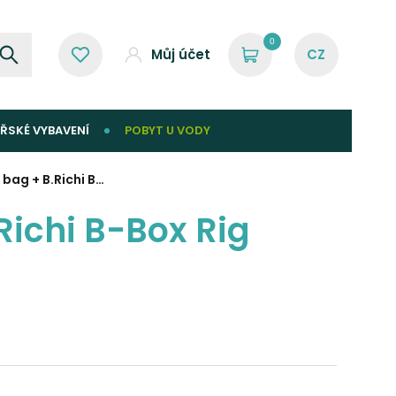
0
Můj účet
ŘSKÉ VYBAVENÍ
POBYT U VODY
bag + B.Richi B…
Richi B-Box Rig