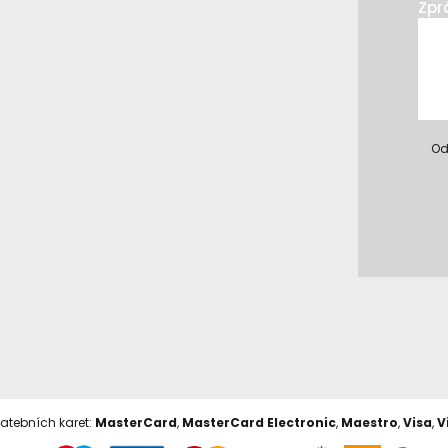
Zpr
Od
latebních karet:
MasterCard
,
MasterCard Electronic
,
Maestro
,
Visa
,
V