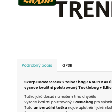
Podrobný popis
GPSR
Skarp Beavercreek 2 tainer bag ZA SUPER AKČ
vysoce kvalitní polstrovaný Tacklebag + B.R
Taška jaká dosud na našem trhu chyběla
Vysoce kvalitní polstrovaný
Tacklebag
pro spinni
Tato
univerzální taška
najde uplatnění jakémkoliv