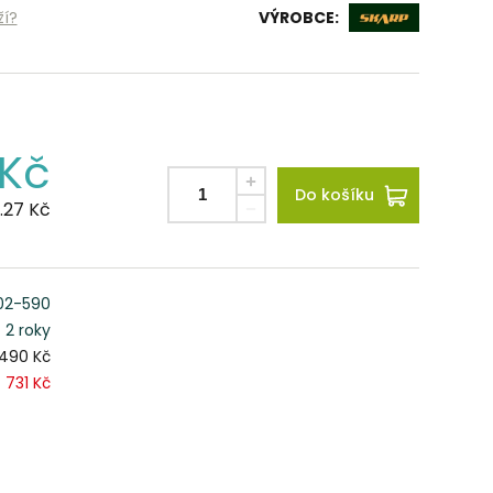
ží?
VÝROBCE:
Kč
Do košíku
.27
Kč
02-590
2 roky
 490 Kč
731 Kč