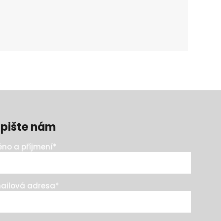
pište nám
no a příjmení
*
ailová adresa
*