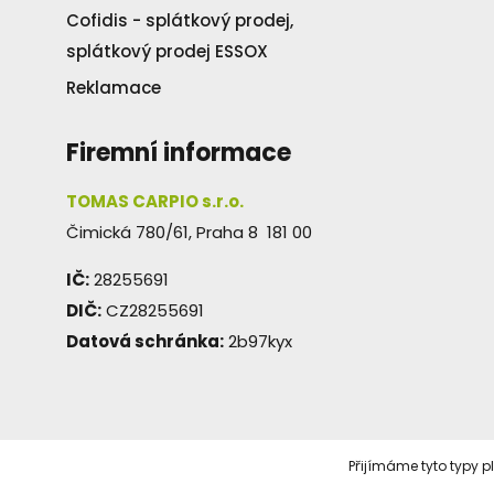
Cofidis - splátkový prodej,
splátkový prodej ESSOX
Reklamace
Firemní informace
TOMAS CARPIO s.r.o.
Čimická 780/61, Praha 8 181 00
IČ:
28255691
DIČ:
CZ28255691
Datová schránka:
2b97kyx
Přijímáme tyto typy p