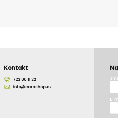
Kontakt
Na
Jmé
723 00 11 22
info@carpshop.cz
E-m