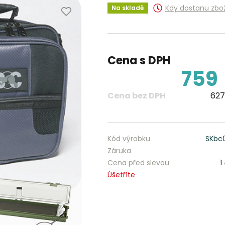
Kdy dostanu zbo
Na skladě
Cena s DPH
759
Cena bez DPH
627
Kód výrobku
SKbc
Záruka
Cena před slevou
1
Úšetříte