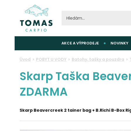
AKCE A VÝPRODEJE
NOVINKY
Úvod
POBYT U VODY
Batohy, tašky a pouzdra
Skarp Taška Beaverc
ZDARMA
Skarp Beavercreek 2 tainer bag + B.Richi B-Box R