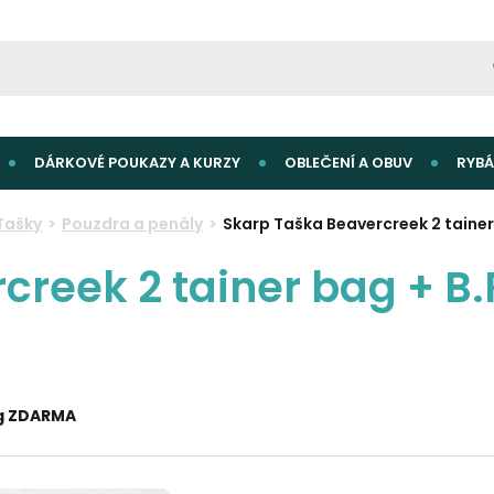
DÁRKOVÉ POUKAZY A KURZY
OBLEČENÍ A OBUV
RYBÁ
Tašky
Pouzdra a penály
Skarp Taška Beavercreek 2 tainer 
reek 2 tainer bag + B.
ig ZDARMA