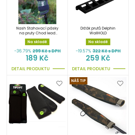
Nash Stahovací pásky
Držák prutů Delphin
na pruty Chod lead
WallHOLD
bands
Na skladě
Na skladě
-36.79%
299
Kč s DPH
-19.57%
322
Kč s DPH
189 Kč
259 Kč
DETAIL PRODUKTU
DETAIL PRODUKTU
NÁŠ TIP