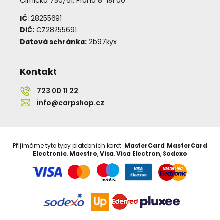
Čimická 780/61, Praha 8 181 00
IČ:
28255691
DIČ:
CZ28255691
Datová schránka:
2b97kyx
Kontakt
723 00 11 22
info@carpshop.cz
Přijímáme tyto typy platebních karet:
MasterCard
,
MasterCard
Electronic
,
Maestro
,
Visa
,
Visa Electron
,
Sodexo