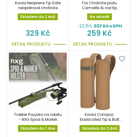
Korda Neoprene Tip Safe
Fox Chrániče prutu
neoprénové chrániče
Camolite XL rod tip
prutů
protector
Skladem do 2 dnů
Na skladě
-23.15%
337
Kč s DPH
329 Kč
259 Kč
DETAIL PRODUKTU
DETAIL PRODUKTU
Trakker Pouzdro na raketu
Korda Compac
- NXG Spod & Marker
Elasticated Tip & Butt
Holster
Protectors chrániče prutů
Skladem do 1 dne
Skladem do 2 dnů