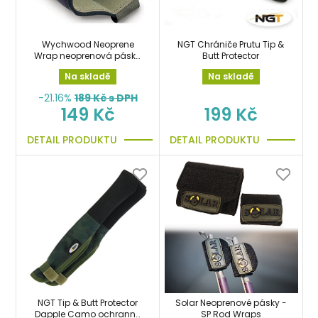
Wychwood Neoprene
NGT Chrániče Prutu Tip &
Wrap neoprenová páska
Butt Protector
na prut
Na skladě
Na skladě
-21.16%
189
Kč s DPH
149 Kč
199 Kč
DETAIL PRODUKTU
DETAIL PRODUKTU
NGT Tip & Butt Protector
Solar Neoprenové pásky -
Dapple Camo ochranné
SP Rod Wraps