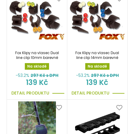
Fox Klipy na vlasec Dual
Fox Klipy na vlasec Dual
line clip 10mm barevné
line clip 14mm barevné
Na skladě
Na skladě
-53.2%
297
Kč s DPH
-53.2%
297
Kč s DPH
139 Kč
139 Kč
DETAIL PRODUKTU
DETAIL PRODUKTU