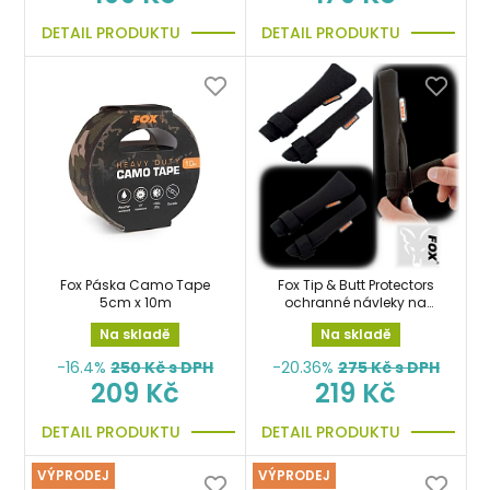
DETAIL PRODUKTU
DETAIL PRODUKTU
Fox Páska Camo Tape
Fox Tip & Butt Protectors
5cm x 10m
ochranné návleky na
pruty
Na skladě
Na skladě
-16.4%
250
Kč s DPH
-20.36%
275
Kč s DPH
209 Kč
219 Kč
DETAIL PRODUKTU
DETAIL PRODUKTU
VÝPRODEJ
VÝPRODEJ