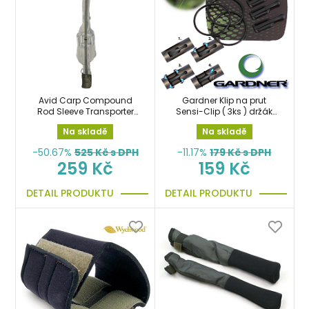
Avid Carp Compound
Gardner Klip na prut
Rod Sleeve Transporter
Sensi-Clip ( 3ks ) držák
ochranný návlek na prut
vlasce
Na skladě
Na skladě
-50.67%
525
Kč s DPH
-11.17%
179
Kč s DPH
259 Kč
159 Kč
DETAIL PRODUKTU
DETAIL PRODUKTU