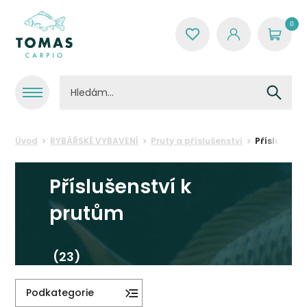
0
Úvod
RYBÁŘSKÉ VYBAVENÍ
Pruty a příslušenství
Příslušenst
Příslušenství k
prutům
(23)
Podkategorie