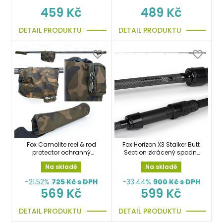
459 Kč
489 Kč
DETAIL PRODUKTU
DETAIL PRODUKTU
Fox Camolite reel & rod
Fox Horizon X3 Stalker Butt
protector ochranný
Section zkrácený spodní
návlek na prut a naviják
díl
Na skladě
Na skladě
-21.52%
725
Kč s DPH
-33.44%
900
Kč s DPH
569 Kč
599 Kč
DETAIL PRODUKTU
DETAIL PRODUKTU