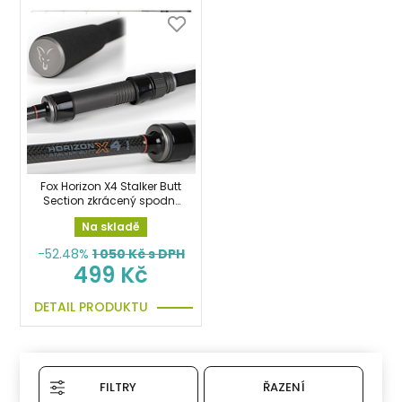
Fox Horizon X4 Stalker Butt
Section zkrácený spodní
díl
Na skladě
-52.48%
1 050
Kč s DPH
499 Kč
DETAIL PRODUKTU
FILTRY
ŘAZENÍ