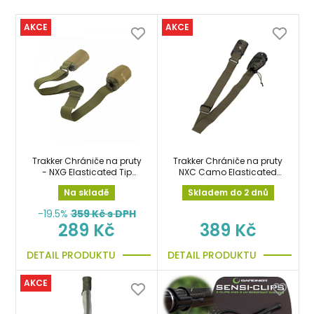
AKCE
AKCE
Trakker Chrániče na pruty
Trakker Chrániče na pruty
- NXG Elasticated Tip
NXC Camo Elasticated
Protector
Tip Protector
Na skladě
Skladem do 2 dnů
-19.5%
359
Kč s DPH
289 Kč
389 Kč
DETAIL PRODUKTU
DETAIL PRODUKTU
AKCE