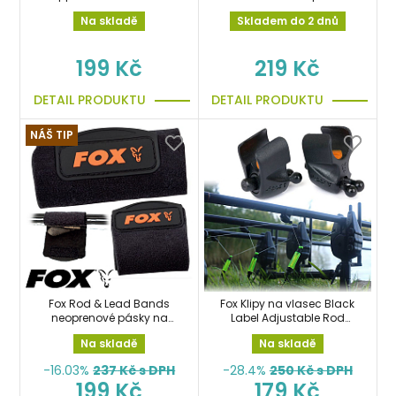
návleky na pruty
Na skladě
Skladem do 2 dnů
199 Kč
219 Kč
DETAIL PRODUKTU
DETAIL PRODUKTU
NÁŠ TIP
Fox Rod & Lead Bands
Fox Klipy na vlasec Black
neoprenové pásky na
Label Adjustable Rod
pruty
Clips 2ks
Na skladě
Na skladě
-16.03%
237
Kč s DPH
-28.4%
250
Kč s DPH
199 Kč
179 Kč