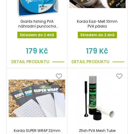
Giants fishing PVA
Korda Eazi-Melt 10mm
náhradní punčocha
PVA páska
Micromesh Refill
Skladem do 2 dnů
Skladem do 2 dnů
35mm/8m
179 Kč
179 Kč
DETAIL PRODUKTU
DETAIL PRODUKTU
Korda SUPER WRAP 32mm
Zfish PVA Mesh Tube