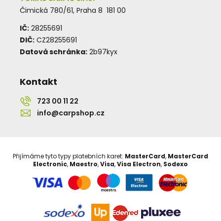
Čimická 780/61, Praha 8 181 00
IČ:
28255691
DIČ:
CZ28255691
Datová schránka:
2b97kyx
Kontakt
723 00 11 22
info@carpshop.cz
Přijímáme tyto typy platebních karet:
MasterCard
,
MasterCard
Electronic
,
Maestro
,
Visa
,
Visa Electron
,
Sodexo