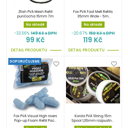
Zfish PVA Mesh Refill
Fox PVA Fast Melt Refills
punčocha 15mm 7m
35mm Wide - 5m
náhradní punčocha
Na skladě
Na skladě
-33.56%
149
Kč s DPH
-20.67%
150
Kč s DPH
99 Kč
119 Kč
DETAIL PRODUKTU
DETAIL PRODUKTU
DOPORUČUJEME
Fox PVA Visual High risers
Korda PVA String 15m
Pop-up Foam Refill Pack
Spool 1,35mm rozpustná
pěna, válečky z PVA
nit