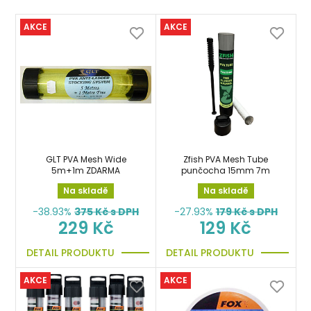
AKCE
AKCE
GLT PVA Mesh Wide
Zfish PVA Mesh Tube
5m+1m ZDARMA
punčocha 15mm 7m
Na skladě
Na skladě
-38.93%
375
Kč s DPH
-27.93%
179
Kč s DPH
229 Kč
129 Kč
DETAIL PRODUKTU
DETAIL PRODUKTU
AKCE
AKCE