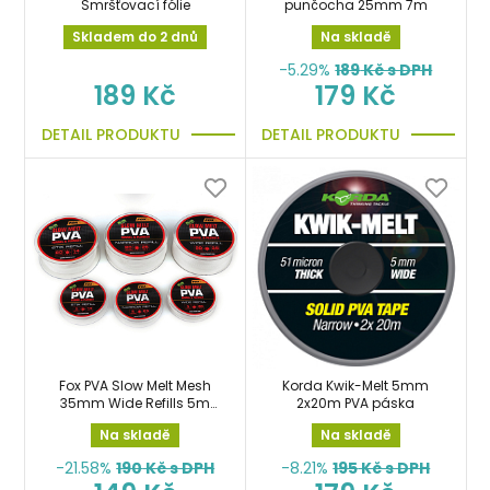
Smršťovací fólie
punčocha 25mm 7m
Skladem do 2 dnů
Na skladě
-5.29%
189
Kč s DPH
189 Kč
179 Kč
DETAIL PRODUKTU
DETAIL PRODUKTU
Fox PVA Slow Melt Mesh
Korda Kwik-Melt 5mm
35mm Wide Refills 5m
2x20m PVA páska
punčocha široká
Na skladě
Na skladě
-21.58%
190
Kč s DPH
-8.21%
195
Kč s DPH