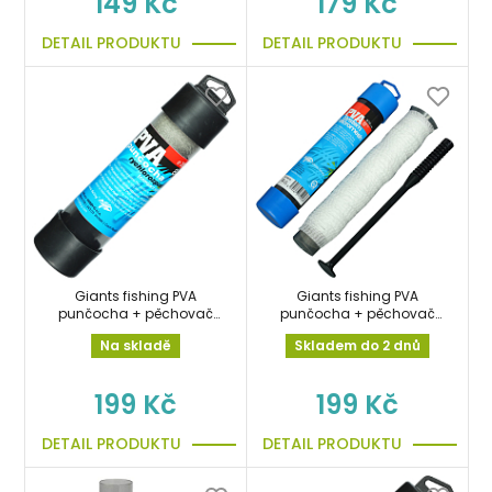
149 Kč
179 Kč
DETAIL PRODUKTU
DETAIL PRODUKTU
Giants fishing PVA
Giants fishing PVA
punčocha + pěchovač
punčocha + pěchovač
Compact System Fast
System Micromesh
Na skladě
Skladem do 2 dnů
Melt 25mm/8m
25mm/8m
199 Kč
199 Kč
DETAIL PRODUKTU
DETAIL PRODUKTU