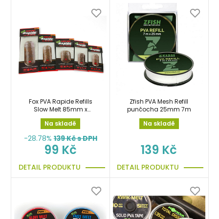
Fox PVA Rapide Refills
Zfish PVA Mesh Refill
Slow Melt 85mm x
punčocha 25mm 7m
220mm x 20 bags
Na skladě
Na skladě
Náhradní sáčky
-28.78%
139
Kč s DPH
99 Kč
139 Kč
DETAIL PRODUKTU
DETAIL PRODUKTU