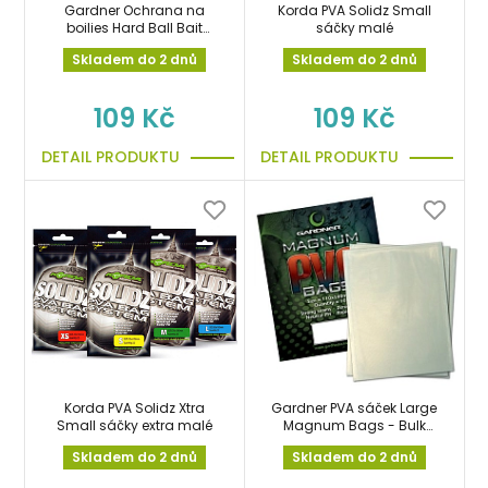
Gardner Ochrana na
Korda PVA Solidz Small
boilies Hard Ball Bait
sáčky malé
Savers vel.Large18-
Skladem do 2 dnů
Skladem do 2 dnů
25mm
109 Kč
109 Kč
DETAIL PRODUKTU
DETAIL PRODUKTU
Korda PVA Solidz Xtra
Gardner PVA sáček Large
Small sáčky extra malé
Magnum Bags - Bulk
Pack 20ks/bal. 110 x
Skladem do 2 dnů
Skladem do 2 dnů
140mm