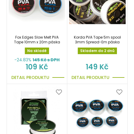
Fox Edges Slow Melt PVA
Korda PVA Tape 5m spool
Tape 10mm x 20m páska
3mm Spread-Em páska
Na skladě
Skladem do 2 dnů
-24.83%
145
Kč s DPH
109 Kč
149 Kč
DETAIL PRODUKTU
DETAIL PRODUKTU