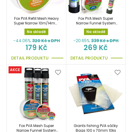
Fox PVA Refill Mesh Heavy
Fox PVA Mesh Super
Super Narrow 10m/14mm
Narrow Funnel System
náhradní punčocha
Fine 10m/14mm rukáv s
Na skladě
Na skladě
násypkou
-44.06%
320
Kč s DPH
-20.65%
339
Kč s DPH
179 Kč
269 Kč
DETAIL PRODUKTU
DETAIL PRODUKTU
AKCE
Fox PVA Mesh Super
Giants fishing PVA sáčky
Narrow Funnel System
Bags 100 x 70mm 10ks