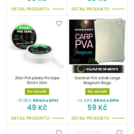
DETAIL PRODUKTU
DETAIL PRODUKTU
Zfish PVA páska Pro tape
Gardner PVA sáček Large
15mm 20m
Magnum Bags
Na skladě
Na skladě
-16.95%
59
Kč s DPH
-14.49%
69
Kč s DPH
49 Kč
59 Kč
DETAIL PRODUKTU
DETAIL PRODUKTU