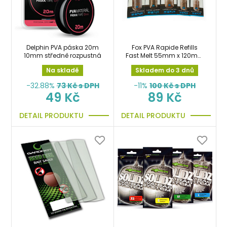
Delphin PVA páska 20m
Fox PVA Rapide Refills
10mm středně rozpustná
Fast Melt 55mm x 120mm
x 25 bags Náhradní
Na skladě
Skladem do 3 dnů
sáčky
-32.88%
73
Kč s DPH
-11%
100
Kč s DPH
49 Kč
89 Kč
DETAIL PRODUKTU
DETAIL PRODUKTU