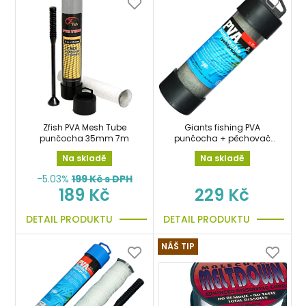
Zfish PVA Mesh Tube
Giants fishing PVA
punčocha 35mm 7m
punčocha + pěchovač
Compact System Fast
Na skladě
Na skladě
Melt 35mm/8m
-5.03%
199
Kč s DPH
189 Kč
229 Kč
DETAIL PRODUKTU
DETAIL PRODUKTU
NÁŠ TIP