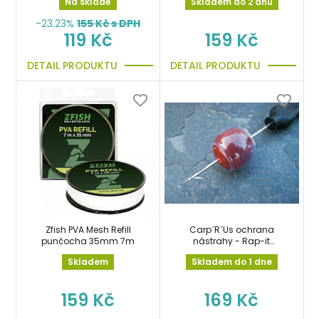
Na skladě
Skladem do 2 dnů
-23.23%
155
Kč s DPH
119 Kč
159 Kč
DETAIL PRODUKTU
DETAIL PRODUKTU
Zfish PVA Mesh Refill
Carp´R´Us ochrana
punčocha 35mm 7m
nástrahy - Rap-it
Protection Wrap Large
Skladem
Skladem do 1 dne
159 Kč
169 Kč