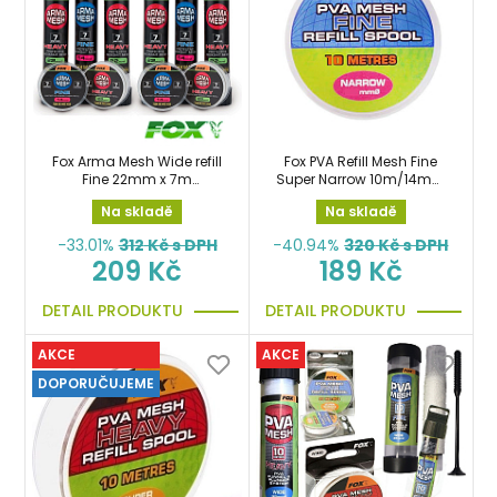
Fox Arma Mesh Wide refill
Fox PVA Refill Mesh Fine
Fine 22mm x 7m
Super Narrow 10m/14mm
náhradní síťka
náhradní punčocha
Na skladě
Na skladě
-33.01%
312
Kč s DPH
-40.94%
320
Kč s DPH
209 Kč
189 Kč
DETAIL PRODUKTU
DETAIL PRODUKTU
AKCE
AKCE
DOPORUČUJEME