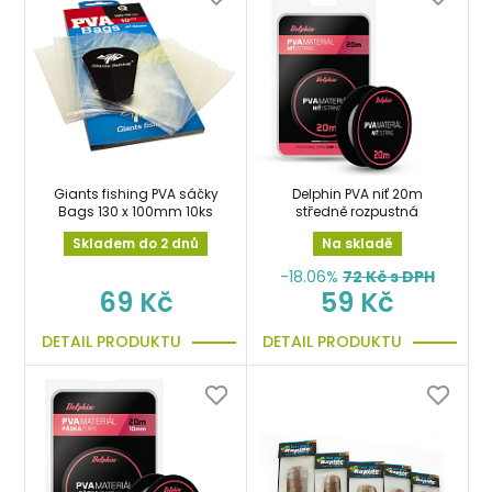
Giants fishing PVA sáčky
Delphin PVA niť 20m
Bags 130 x 100mm 10ks
středně rozpustná
Skladem do 2 dnů
Na skladě
-18.06%
72
Kč s DPH
69 Kč
59 Kč
DETAIL PRODUKTU
DETAIL PRODUKTU