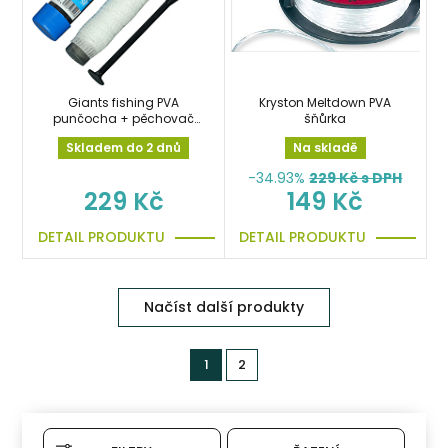
Giants fishing PVA
Kryston Meltdown PVA
punčocha + pěchovač
šňůrka
System Micromesh
Skladem do 2 dnů
Na skladě
35mm/8m
-34.93%
229
Kč s DPH
229 Kč
149 Kč
DETAIL PRODUKTU
DETAIL PRODUKTU
Načíst další produkty
1
2