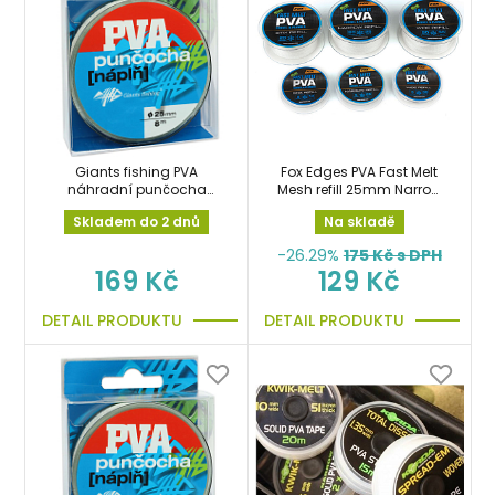
Giants fishing PVA
Fox Edges PVA Fast Melt
náhradní punčocha
Mesh refill 25mm Narrow
Micromesh Refill
5m/25mm náhradní
Skladem do 2 dnů
Na skladě
25mm/8m
punčocha střední
-26.29%
175
Kč s DPH
169 Kč
129 Kč
DETAIL PRODUKTU
DETAIL PRODUKTU