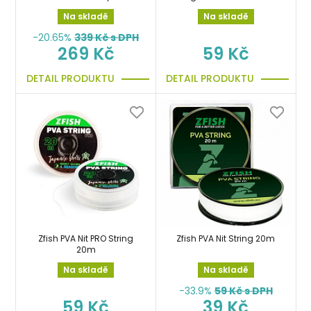
Heavy 10m/14mm rukáv s
Na skladě
Na skladě
násypkou
-20.65%
339
Kč s DPH
269 Kč
59 Kč
DETAIL PRODUKTU
DETAIL PRODUKTU
Zfish PVA Nit PRO String
Zfish PVA Nit String 20m
20m
Na skladě
Na skladě
-33.9%
59
Kč s DPH
59 Kč
39 Kč