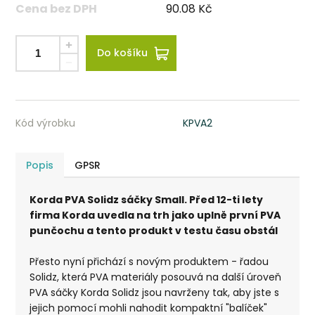
Cena bez DPH
90.08
Kč
Do košíku
Kód výrobku
KPVA2
Popis
GPSR
Korda PVA Solidz sáčky Small. Před 12-ti lety
firma Korda uvedla na trh jako uplně první PVA
punčochu a tento produkt v testu času obstál
Přesto nyní přichází s novým produktem - řadou
Solidz, která PVA materiály posouvá na další úroveň
PVA sáčky Korda Solidz jsou navrženy tak, aby jste s
jejich pomocí mohli nahodit kompaktní "balíček"