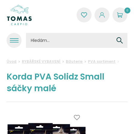
0
Úvod
RYBÁŘSKÉ VYBAVENÍ
Bižuterie
PVA sortiment
PVA s
Korda PVA Solidz Small
sáčky malé