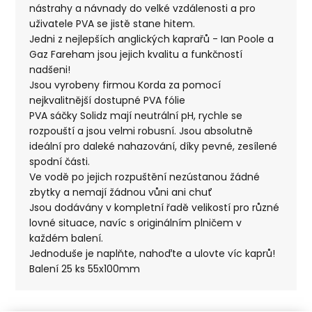
nástrahy a návnady do velké vzdálenosti a pro
uživatele PVA se jistě stane hitem.
Jedni z nejlepších anglických kaprařů - Ian Poole a
Gaz Fareham jsou jejich kvalitu a funkčností
nadšeni!
Jsou vyrobeny firmou Korda za pomocí
nejkvalitnější dostupné PVA fólie
PVA sáčky Solidz mají neutrální pH, rychle se
rozpouští a jsou velmi robusní. Jsou absolutně
ideální pro daleké nahazování, díky pevné, zesílené
spodní části.
Ve vodě po jejich rozpuštění nezústanou žádné
zbytky a nemají žádnou vůni ani chuť
Jsou dodávány v kompletní řadě velikostí pro různé
lovné situace, navíc s originálním plničem v
každém balení.
Jednoduše je naplňte, nahoďte a ulovte víc kaprů!
Balení 25 ks 55x100mm