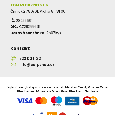
TOMAS CARPIO s.r.o.
Čimická 780/61, Praha 8 181 00
IČ:
28255691
DIČ:
CZ28255691
Datová schránka:
2b97kyx
Kontakt
723 00 11 22
info@carpshop.cz
Přijímáme tyto typy platebních karet:
MasterCard
,
MasterCard
Electronic
,
Maestro
,
Visa
,
Visa Electron
,
Sodexo