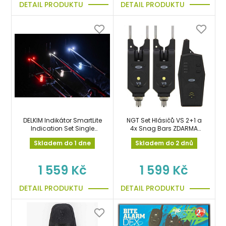
DETAIL PRODUKTU
DETAIL PRODUKTU
DELKIM Indikátor SmartLite
NGT Set Hlásičů VS 2+1 a
Indication Set Single
4x Snag Bars ZDARMA
Multi-Coloured Hanger
sada signalizátorů s
Skladem do 1 dne
Skladem do 2 dnů
příposlechem
1 559 Kč
1 599 Kč
DETAIL PRODUKTU
DETAIL PRODUKTU