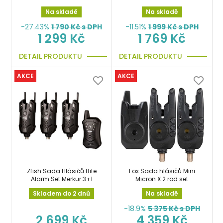
Na skladě
Na skladě
-27.43%
1 790
Kč s DPH
-11.51%
1 999
Kč s DPH
1 299 Kč
1 769 Kč
DETAIL PRODUKTU
DETAIL PRODUKTU
AKCE
AKCE
Zfish Sada Hlásičů Bite
Fox Sada hlásičů Mini
Alarm Set Merkur 3+1
Micron X 2 rod set
Skladem do 2 dnů
Na skladě
-18.9%
5 375
Kč s DPH
2 699 Kč
4 359 Kč