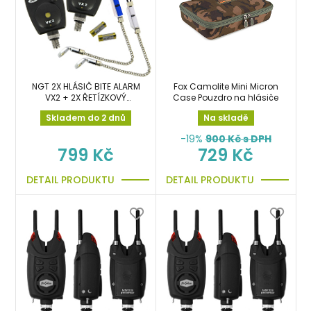
NGT 2X HLÁSIČ BITE ALARM
Fox Camolite Mini Micron
VX2 + 2X ŘETÍZKOVÝ
Case Pouzdro na hlásiče
SWINGER + 2X BATERKY
Skladem do 2 dnů
Na skladě
ZDARMA!!!
-19%
900
Kč s DPH
799 Kč
729 Kč
DETAIL PRODUKTU
DETAIL PRODUKTU