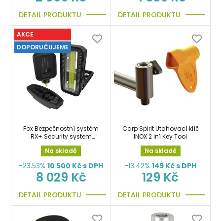
DETAIL PRODUKTU
DETAIL PRODUKTU
AKCE
DOPORUČUJEME
Fox Bezpečnostní systém
Carp Spirit Utahovací klíč
RX+ Security system
INOX 2 in1 Key Tool
(L+R+S)
Na skladě
Na skladě
-23.53%
10 500
Kč s DPH
-13.42%
149
Kč s DPH
8 029 Kč
129 Kč
DETAIL PRODUKTU
DETAIL PRODUKTU