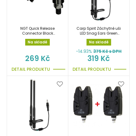
NGT Quick Release
Carp Spirit Záchytné uši
Connector Black
LED Snag Ears Green
rychlospojka 3ks
svítící
Na skladě
Na skladě
-14.93%
375
Kč s DPH
269 Kč
319 Kč
DETAIL PRODUKTU
DETAIL PRODUKTU