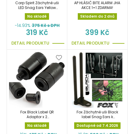
Carp Spirit Záchytné uši
AP HLÁSIČ BITE ALARM JHA
LED Snag Ears Yellow
AKCE 1+1 ZDARMA!
svítící
Na skladě
Skladem do 2 dnů
-14.93%
375
Kč s DPH
319 Kč
399 Kč
DETAIL PRODUKTU
DETAIL PRODUKTU
Fox Black Label QR
Fox Záchytné uši Black
Adaptor x 2
label Snag Ears k
rychlovýměnný adaptér
hlásičům
Na skladě
Dostupné od 7.4.2026
2ks