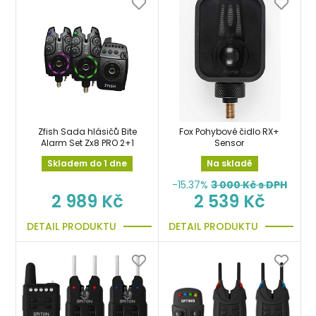
Zfish Sada hlásičů Bite
Fox Pohybové čidlo RX+
Alarm Set Zx8 PRO 2+1
Sensor
Skladem do 1 dne
Na skladě
-15.37%
3 000
Kč s DPH
2 989 Kč
2 539 Kč
DETAIL PRODUKTU
DETAIL PRODUKTU