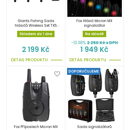
Giants Fishing Sada
Fox Hlásič Micron MX
hlásičů Wireless Set TX5
signalizátor
(3ks hlásič + přijímač)
Skladem do 1 dne
Na skladě
-13.38%
2 250
Kč s DPH
2 199 Kč
1 949 Kč
DETAIL PRODUKTU
DETAIL PRODUKTU
DOPORUČUJEME
Fox Příposlech Micron MX
Sada signalizátorů