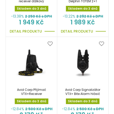
receiver dálkový
Delphin TOTEM 2+1
Skladem do 3 dnů
Skladem do 3 dnů
-13.38%
2 250
Kč s DPH
-13.22%
2 292
Kč s DPH
1 949 Kč
1 989 Kč
DETAIL PRODUKTU
DETAIL PRODUKTU
Avid Carp Přijímač
Avid Carp Signalizátor
VTX+Receiver
VTX+ Bite Alarm hlásič
Skladem do 3 dnů
Skladem do 3 dnů
-12.84%
2 500
Kč s DPH
-12.84%
2 500
Kč s DPH