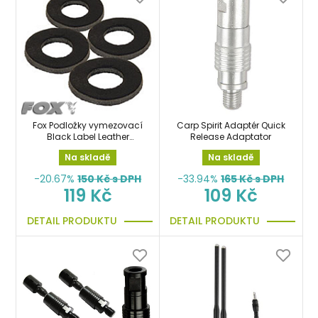
Fox Podložky vymezovací
Carp Spirit Adaptér Quick
Black Label Leather
Release Adaptator
Washers x4ks pod
Na skladě
Na skladě
hlásiče
-20.67%
150
Kč s DPH
-33.94%
165
Kč s DPH
119 Kč
109 Kč
DETAIL PRODUKTU
DETAIL PRODUKTU