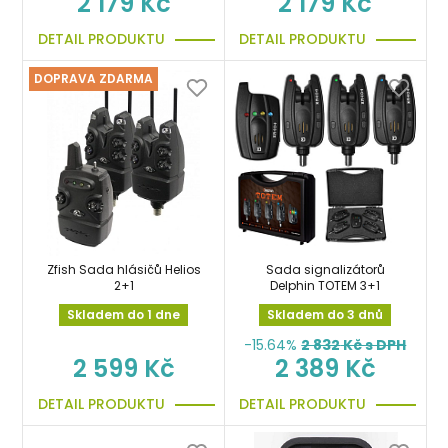
2 179 Kč
2 179 Kč
DETAIL PRODUKTU
DETAIL PRODUKTU
DOPRAVA ZDARMA
Zfish Sada hlásičů Helios
Sada signalizátorů
2+1
Delphin TOTEM 3+1
Skladem do 1 dne
Skladem do 3 dnů
-15.64%
2 832
Kč s DPH
2 599 Kč
2 389 Kč
DETAIL PRODUKTU
DETAIL PRODUKTU