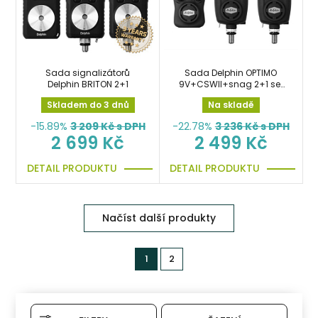
Sada signalizátorů
Sada Delphin OPTIMO
Delphin BRITON 2+1
9V+CSWII+snag 2+1 set
hlásičů
Skladem do 3 dnů
Na skladě
-15.89%
3 209
Kč s DPH
-22.78%
3 236
Kč s DPH
2 699 Kč
2 499 Kč
DETAIL PRODUKTU
DETAIL PRODUKTU
Načíst další produkty
1
2