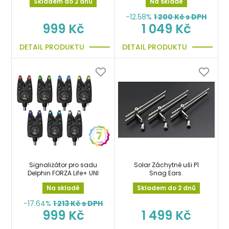
Skladem do 2 dnů
Na skladě
-12.58%
1 200
Kč s DPH
999 Kč
1 049 Kč
DETAIL PRODUKTU
DETAIL PRODUKTU
Signalizátor pro sadu
Solar Záchytné uši P1
Delphin FORZA Life+ UNI
Snag Ears.
Na skladě
Skladem do 2 dnů
-17.64%
1 213
Kč s DPH
999 Kč
1 499 Kč