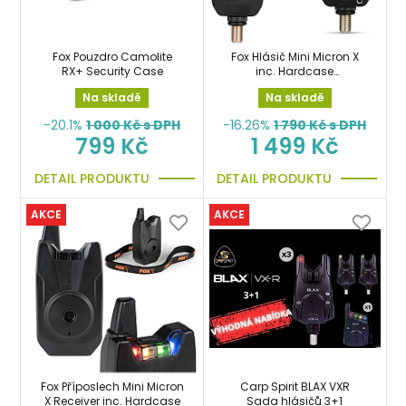
Fox Pouzdro Camolite
Fox Hlásič Mini Micron X
RX+ Security Case
inc. Hardcase
signalizátor
Na skladě
Na skladě
-20.1%
1 000
Kč s DPH
-16.26%
1 790
Kč s DPH
799 Kč
1 499 Kč
DETAIL PRODUKTU
DETAIL PRODUKTU
AKCE
AKCE
Fox Příposlech Mini Micron
Carp Spirit BLAX VXR
X Receiver inc. Hardcase
Sada hlásičů 3+1