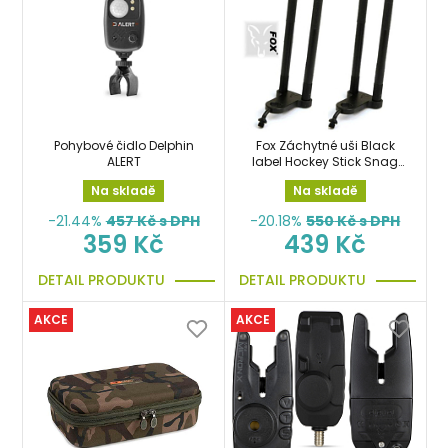
Pohybové čidlo Delphin
Fox Záchytné uši Black
ALERT
label Hockey Stick Snag
Ears
Na skladě
Na skladě
-21.44%
457
Kč s DPH
-20.18%
550
Kč s DPH
359 Kč
439 Kč
DETAIL PRODUKTU
DETAIL PRODUKTU
AKCE
AKCE