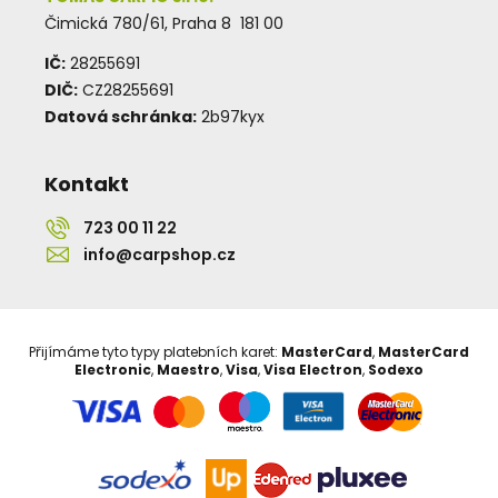
Čimická 780/61, Praha 8 181 00
IČ:
28255691
DIČ:
CZ28255691
Datová schránka:
2b97kyx
Kontakt
723 00 11 22
info@carpshop.cz
Přijímáme tyto typy platebních karet:
MasterCard
,
MasterCard
Electronic
,
Maestro
,
Visa
,
Visa Electron
,
Sodexo