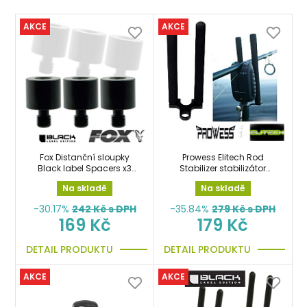
AKCE
AKCE
Fox Distanční sloupky
Prowess Elitech Rod
Black label Spacers x3
Stabilizer stabilizátor
pod hlásiče
prutu, snag ears uši
Na skladě
Na skladě
-30.17%
242
Kč s DPH
-35.84%
279
Kč s DPH
169 Kč
179 Kč
DETAIL PRODUKTU
DETAIL PRODUKTU
AKCE
AKCE