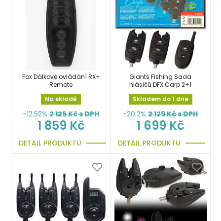
Fox Dálkové ovládání RX+
Giants Fishing Sada
Remote
hlásičů DFX Carp 2+1
Na skladě
Skladem do 1 dne
-12.52%
2 125
Kč s DPH
-20.2%
2 129
Kč s DPH
1 859 Kč
1 699 Kč
DETAIL PRODUKTU
DETAIL PRODUKTU