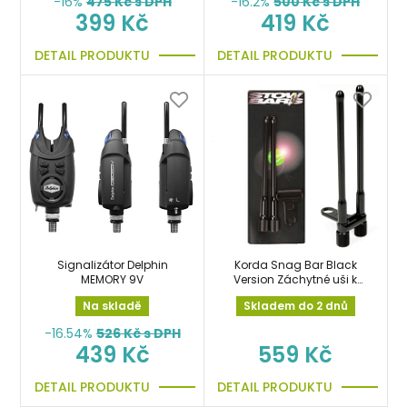
-16%
475
Kč s DPH
-16.2%
500
Kč s DPH
399 Kč
419 Kč
DETAIL PRODUKTU
DETAIL PRODUKTU
Signalizátor Delphin
Korda Snag Bar Black
MEMORY 9V
Version Záchytné uši k
hlásičům černé
Na skladě
Skladem do 2 dnů
-16.54%
526
Kč s DPH
439 Kč
559 Kč
DETAIL PRODUKTU
DETAIL PRODUKTU