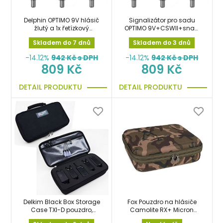
Delphin OPTIMO 9V hlásič
Signalizátor pro sadu
žlutý a 1x řetízkový
OPTIMO 9V+CSWII+snag
swinger a Snag ears
zelený
Skladem do 7 dnů
Skladem do 3 dnů
ZDARMA
-14.12%
942
Kč s DPH
-14.12%
942
Kč s DPH
809 Kč
809 Kč
DETAIL PRODUKTU
DETAIL PRODUKTU
Delkim Black Box Storage
Fox Pouzdro na hlásiče
Case TXI-D pouzdro,
Camolite RX+ Micron
kufřík na hlásiče
Case