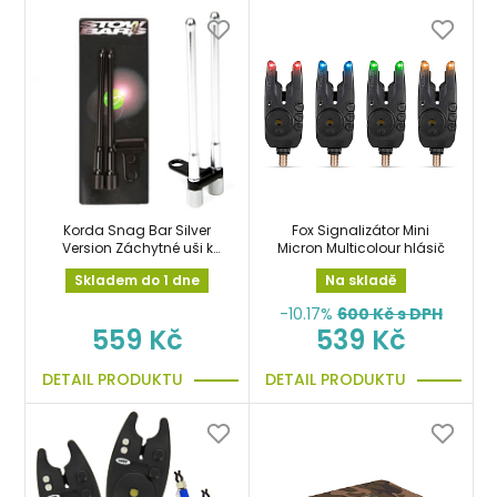
Korda Snag Bar Silver
Fox Signalizátor Mini
Version Záchytné uši k
Micron Multicolour hlásič
hlásičům stříbrné
Skladem do 1 dne
Na skladě
-10.17%
600
Kč s DPH
559 Kč
539 Kč
DETAIL PRODUKTU
DETAIL PRODUKTU