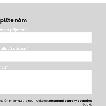
pište nám
no a příjmení
*
ailová adresa
*
áva
*
esláním formuláře souhlasíte se
zásadami ochrany osobních
údajů
.