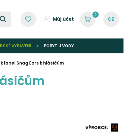
0
Můj účet
ŘSKÉ VYBAVENÍ
POBYT U VODY
k label Snag Ears k hlásičům
hlásičům
VÝROBCE: