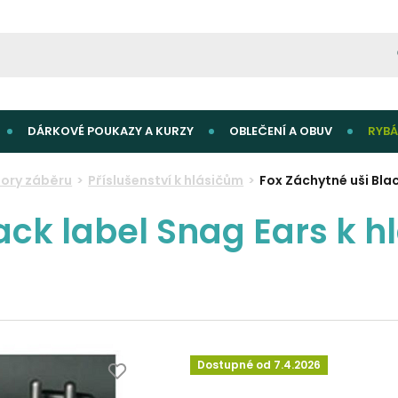
DÁRKOVÉ POUKAZY A KURZY
OBLEČENÍ A OBUV
RYBÁ
tory záběru
Příslušenství k hlásičům
Fox Záchytné uši Blac
ack label Snag Ears k 
Dostupné od 7.4.2026