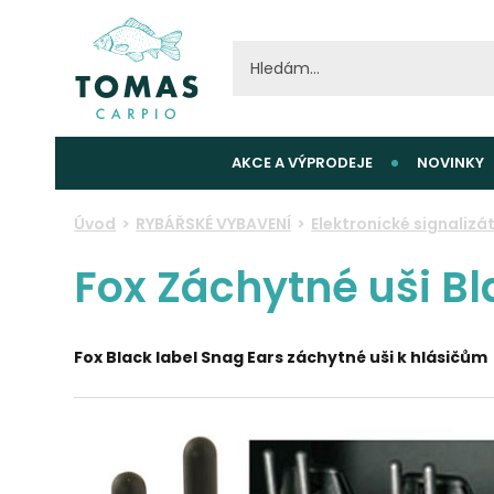
AKCE A VÝPRODEJE
NOVINKY
Úvod
RYBÁŘSKÉ VYBAVENÍ
Elektronické signalizá
Fox Záchytné uši Bl
Fox Black label Snag Ears záchytné uši k hlásičům