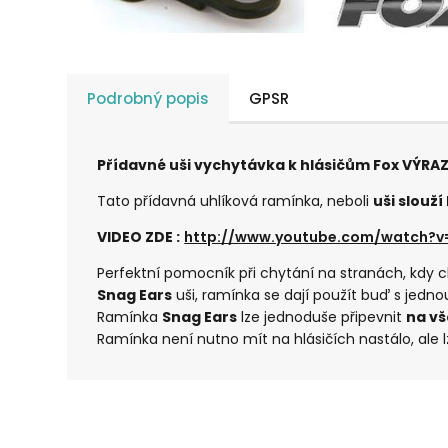
Podrobný popis
GPSR
Přídavné uši vychytávka k hlásičům Fox VÝRA
Tato přídavná uhlíková ramínka, neboli
uši slouž
VIDEO ZDE :
http://www.youtube.com/watch?v=
Perfektní pomocník při chytání na stranách, kdy c
Snag Ears
uši, ramínka se dají použít buď s jedn
Ramínka
Snag Ears
lze jednoduše připevnit
na v
Ramínka není nutno mít na hlásičích nastálo, ale l