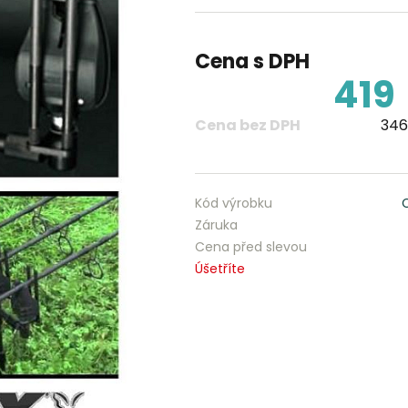
Cena s DPH
419
Cena bez DPH
346
Kód výrobku
Záruka
Cena před slevou
Úšetříte