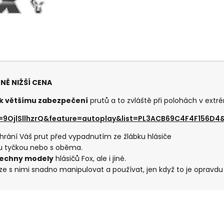
ZNĚ NIŽŠÍ CENA
í k většímu zabezpečení
prutů a to zvláště při polohách v extr
9OjlSllhzrQ&feature=autoplay&list=PL3ACB69C4F4F156D4&
hrání Váš prut před vypadnutím ze žlábku hlásiče
ou tyčkou nebo s oběma.
šechny modely
hlásičů Fox, ale i jiné.
ze s nimi snadno manipulovat a používat, jen když to je opravdu