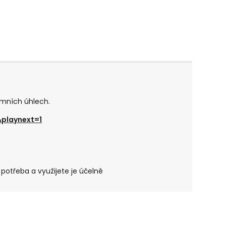
émních úhlech.
playnext=1
 potřeba a využijete je účelně