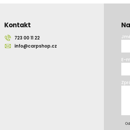
Kontakt
Na
Jmé
723 00 11 22
info@carpshop.cz
E-m
Zpr
Od