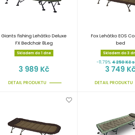
Giants fishing Lehátko Deluxe
Fox Lehátko EOS C
FX Bedchair 8Leg
bed
Skladem do 1 dne
Skladem do 3 d
-11.79%
4 250
Kč s
3 989 Kč
3 749 K
DETAIL PRODUKTU
DETAIL PRODUKTU