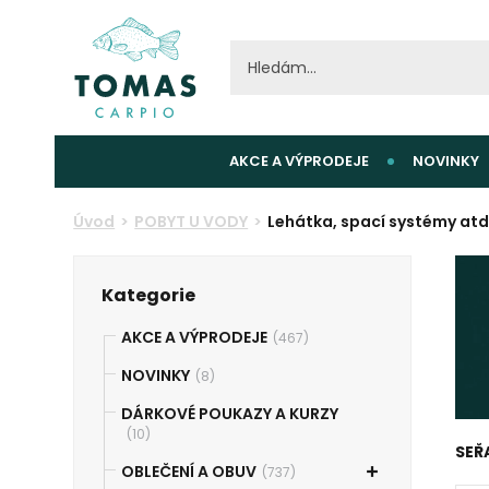
AKCE A VÝPRODEJE
NOVINKY
Úvod
POBYT U VODY
Lehátka, spací systémy atd
Kategorie
AKCE A VÝPRODEJE
(467)
NOVINKY
(8)
DÁRKOVÉ POUKAZY A KURZY
(10)
SEŘ
OBLEČENÍ A OBUV
(737)