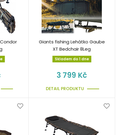
 Condor
Giants fishing Lehátko Gaube
g
XT Bedchair 8Leg
ne
Skladem do 1 dne
č
3 799 Kč
DETAIL PRODUKTU