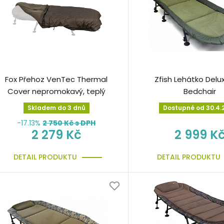
Fox Přehoz VenTec Thermal
Zfish Lehátko Delu
Cover nepromokavý, teplý
Bedchair
Skladem do 3 dnů
Dostupné od 30.4.
-17.13%
2 750
Kč s DPH
2 279 Kč
2 999 K
DETAIL PRODUKTU
DETAIL PRODUKTU