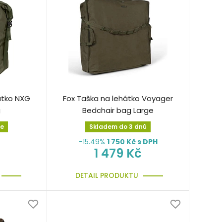
átko NXG
Fox Taška na lehátko Voyager
g
Bedchair bag Large
ne
Skladem do 3 dnů
-15.49%
1 750
Kč s DPH
1 479 Kč
DETAIL PRODUKTU