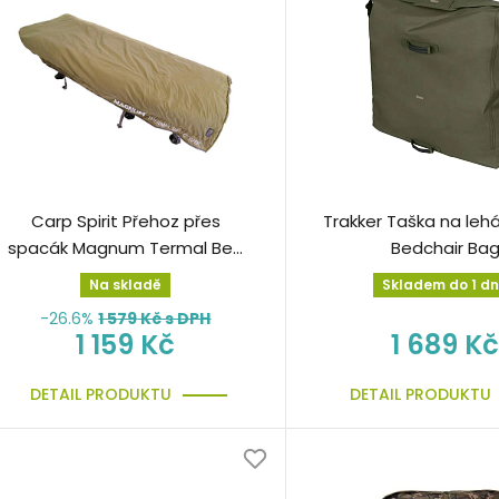
Carp Spirit Přehoz přes
Trakker Taška na leh
spacák Magnum Termal Bed
Bedchair Ba
Cover
Na skladě
Skladem do 1 d
-26.6%
1 579
Kč s DPH
1 159 Kč
1 689 Kč
DETAIL PRODUKTU
DETAIL PRODUKTU