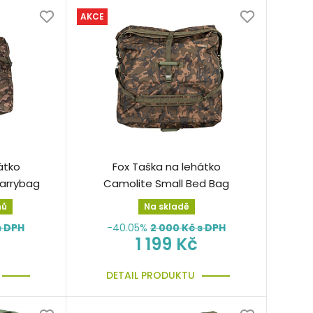
AKCE
átko
Fox Taška na lehátko
carrybag
Camolite Small Bed Bag
nů
Na skladě
s DPH
-40.05%
2 000
Kč s DPH
1 199 Kč
DETAIL PRODUKTU