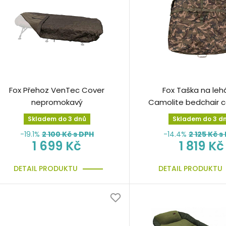
Fox Přehoz VenTec Cover
Fox Taška na leh
nepromokavý
Camolite bedchair 
large
Skladem do 3 dnů
Skladem do 3 d
-19.1%
2 100
Kč s DPH
-14.4%
2 125
Kč s
1 699 Kč
1 819 Kč
DETAIL PRODUKTU
DETAIL PRODUKTU