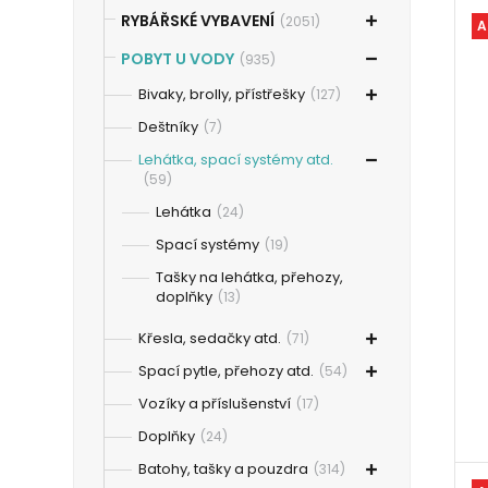
RYBÁŘSKÉ VYBAVENÍ
(2051)
A
POBYT U VODY
(935)
Bivaky, brolly, přístřešky
(127)
Deštníky
(7)
Lehátka, spací systémy atd.
(59)
Lehátka
(24)
Spací systémy
(19)
Tašky na lehátka, přehozy,
doplňky
(13)
Křesla, sedačky atd.
(71)
Spací pytle, přehozy atd.
(54)
Vozíky a příslušenství
(17)
Doplňky
(24)
Batohy, tašky a pouzdra
(314)