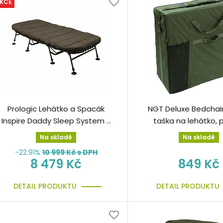
KCE
Prologic Lehátko a Spacák
NGT Deluxe Bedchair
Inspire Daddy Sleep System 8
taška na lehátko, p
Legs
křeslo
Na skladě
Na skladě
-22.91%
10 999
Kč s DPH
8 479 Kč
849 Kč
DETAIL PRODUKTU
DETAIL PRODUKTU