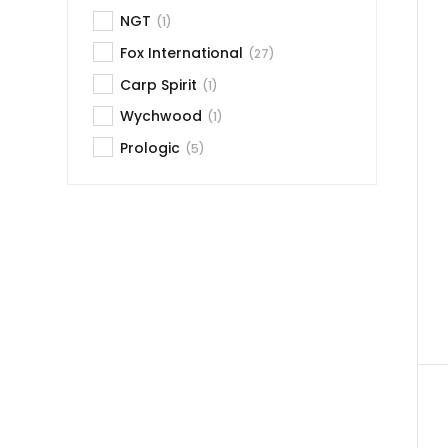
NGT
(1)
Fox International
(27)
Carp Spirit
(1)
Wychwood
(1)
Prologic
(5)