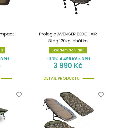
ompact
Prologic AVENGER BEDCHAIR
8Leg 120kg lehátko
nů
Skladem do 3 dnů
 DPH
-11.31%
4 499
Kč s DPH
č
3 990 Kč
DETAIL PRODUKTU