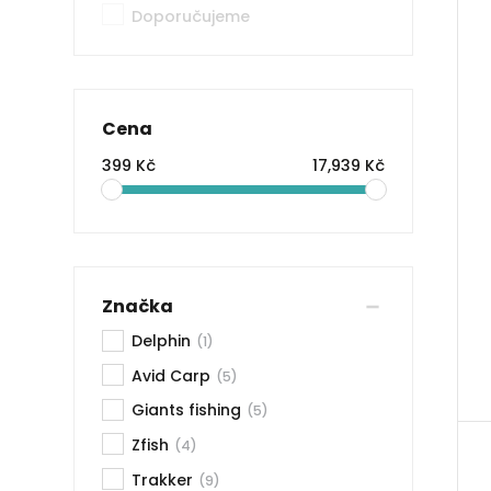
Doporučujeme
Cena
399 Kč
17,939 Kč
Značka
Delphin
(1)
Avid Carp
(5)
Giants fishing
(5)
Zfish
(4)
Trakker
(9)