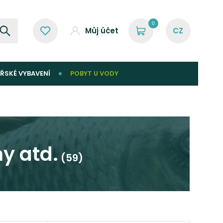
0
Můj účet
ŘSKÉ VYBAVENÍ
POBYT U VODY
y atd.
(59)