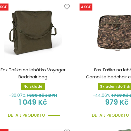
KCE
AKCE
Fox Taška na lehátko Voyager
Fox Taška na leh
Bedchair bag
Camolite bedchair 
Na skladě
Skladem do 3 d
-30.07%
1 500
Kč s DPH
-44.06%
1 750
Kč 
1 049 Kč
979 Kč
DETAIL PRODUKTU
DETAIL PRODUKTU