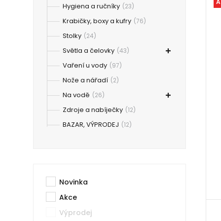
A
Hygiena a ručníky
(23)
Krabičky, boxy a kufry
(76)
Stolky
(24)
Světla a čelovky
(43)
Vaření u vody
(97)
Nože a nářadí
(2)
Na vodě
(26)
Zdroje a nabíječky
(12)
BAZAR, VÝPRODEJ
(12)
Novinka
Akce
Výprodej