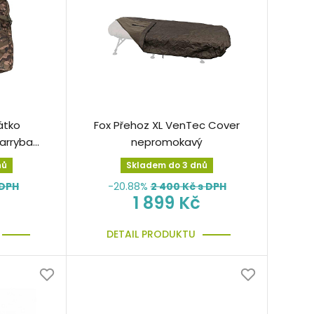
átko
Fox Přehoz XL VenTec Cover
carrybag
nepromokavý
nů
Skladem do 3 dnů
 DPH
-20.88%
2 400
Kč s DPH
1 899 Kč
DETAIL PRODUKTU