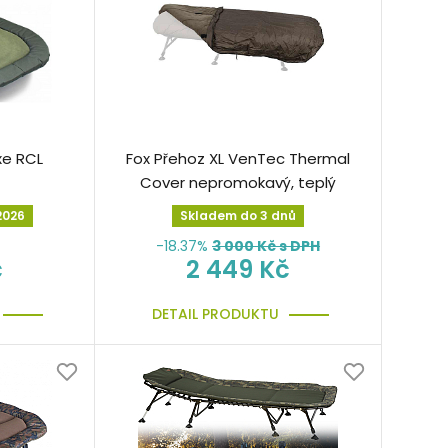
xe RCL
Fox Přehoz XL VenTec Thermal
Cover nepromokavý, teplý
2026
Skladem do 3 dnů
-18.37%
3 000
Kč s DPH
č
2 449 Kč
DETAIL PRODUKTU