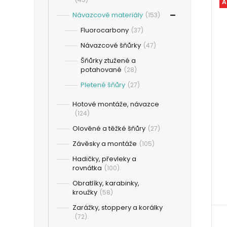
A
Návazcové materiály
(153)
Fluorocarbony
(37)
Návazcové šňůrky
(47)
Šňůrky ztužené a
potahované
(28)
Pletené šňůry
(27)
Hotové montáže, návazce
(124)
Olověné a těžké šňůry
(27)
Závěsky a montáže
(105)
Hadičky, převleky a
rovnátka
(100)
Obratlíky, karabinky,
kroužky
(58)
Zarážky, stoppery a korálky
(72)