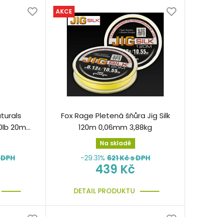
AKCE
turals
Fox Rage Pletená šňůra Jig Silk
0lb 20m
120m 0,06mm 3,88kg
žká
Na skladě
 DPH
-29.31%
621
Kč s DPH
439 Kč
DETAIL PRODUKTU