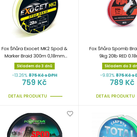
Fox Šňůra Exocet MK2 Spod &
Fox Šňůra Spomb Br
Marker Braid 300m 0,18mm
9kg 20lb RED 0.
žlutá splétaná
odhozová, červ
Skladem do 3 dnů
Skladem do 3 d
-13.26%
875
Kč s DPH
-9.83%
875
Kč s 
759 Kč
789 Kč
DETAIL PRODUKTU
DETAIL PRODUKTU