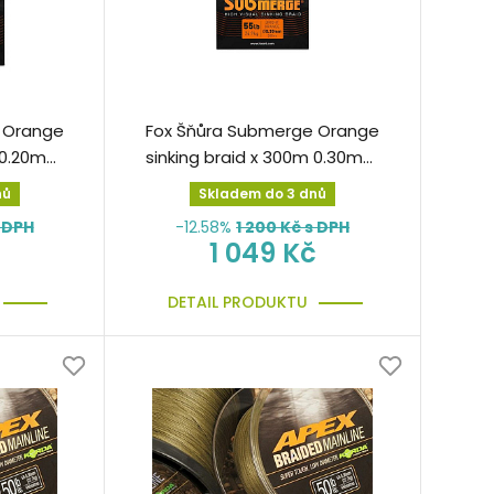
 Orange
Fox Šňůra Submerge Orange
m 0.20mm
sinking braid x 300m 0.30mm
55lb/24,9kg splétaná
nů
Skladem do 3 dnů
 DPH
-12.58%
1 200
Kč s DPH
1 049 Kč
DETAIL PRODUKTU