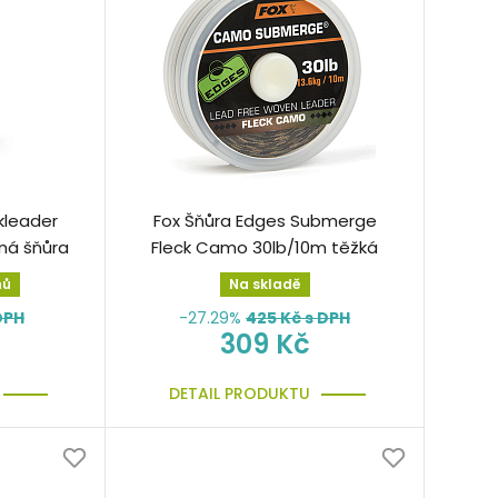
kleader
Fox Šňůra Edges Submerge
ná šňůra
Fleck Camo 30lb/10m těžká
nů
Na skladě
DPH
-27.29%
425
Kč s DPH
309 Kč
DETAIL PRODUKTU