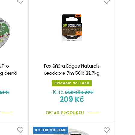
x Pro
Fox Šňůra Edges Naturals
g černá
Leadcore 7m 50lb 22.7kg
Skladem do 3 dnů
 DPH
-16.4%
250
Kč s DPH
209 Kč
DETAIL PRODUKTU
DOPORUČUJEME