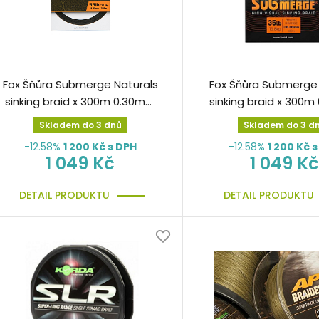
Fox Šňůra Submerge Naturals
Fox Šňůra Submerge
sinking braid x 300m 0.30mm
sinking braid x 300
55lb/24.9kg splétaná
35lb/15.8kg
Skladem do 3 dnů
Skladem do 3 d
-12.58%
1 200
Kč s DPH
-12.58%
1 200
Kč s
1 049 Kč
1 049 Kč
DETAIL PRODUKTU
DETAIL PRODUKTU