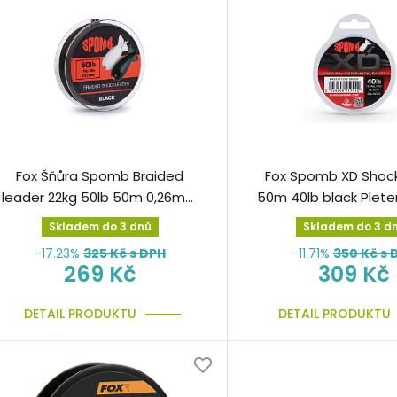
Fox Šňůra Spomb Braided
Fox Spomb XD Shoc
leader 22kg 50lb 50m 0,26mm
50m 40lb black Plete
Black odhozová
Skladem do 3 dnů
Skladem do 3 d
-17.23%
325
Kč s DPH
-11.71%
350
Kč s 
269 Kč
309 Kč
DETAIL PRODUKTU
DETAIL PRODUKTU