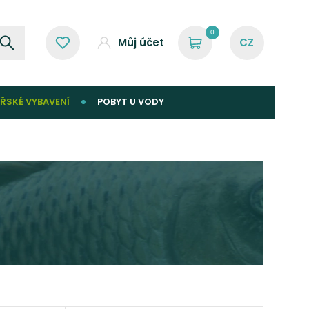
0
Můj účet
ŘSKÉ VYBAVENÍ
POBYT U VODY