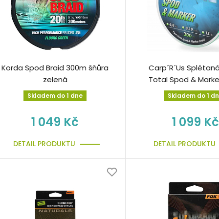
Korda Spod Braid 300m šňůra
Carp´R´Us Splétaná
zelená
Total Spod & Marke
Skladem do 1 dne
Skladem do 1 d
1 049 Kč
1 099 Kč
DETAIL PRODUKTU
DETAIL PRODUKTU