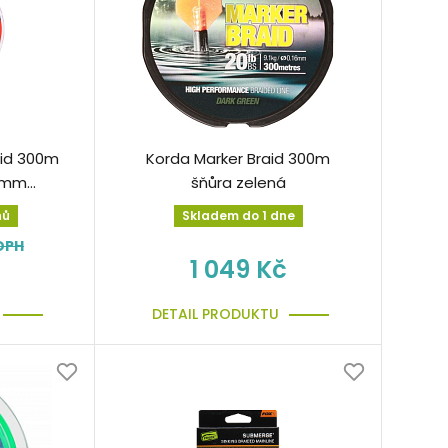
aid 300m
Korda Marker Braid 300m
18mm
šňůra zelená
ená
nů
Skladem do 1 dne
DPH
1 049 Kč
DETAIL PRODUKTU