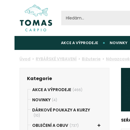
AKCE A VÝPRODEJE
NOVINKY
Úvod
RYBÁŘSKÉ VYBAVENÍ
Bižuterie
Návazcové 
Kategorie
AKCE A VÝPRODEJE
(466)
NOVINKY
(4)
DÁRKOVÉ POUKAZY A KURZY
(10)
SEŘ
OBLEČENÍ A OBUV
(737)