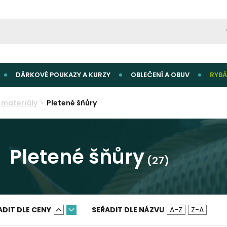
DÁRKOVÉ POUKAZY A KURZY
OBLEČENÍ A OBUV
RYBÁ
materiály
Pletené šňůry
Pletené šňůry
(27)
ADIT DLE CENY
SEŘADIT DLE NÁZVU
A-Z
Z-A