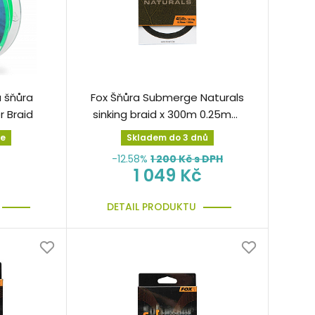
 šňůra
Fox Šňůra Submerge Naturals
r Braid
sinking braid x 300m 0.25mm
45lb/20.4kg splétaná
ne
Skladem do 3 dnů
-12.58%
1 200
Kč s DPH
1 049 Kč
DETAIL PRODUKTU