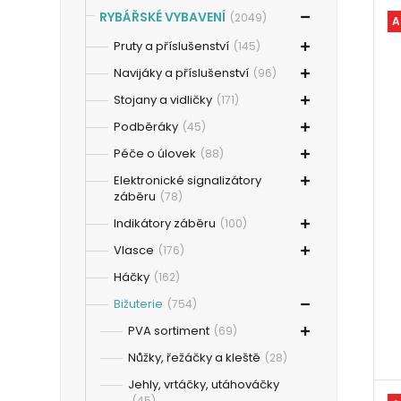
RYBÁŘSKÉ VYBAVENÍ
(2049)
A
Pruty a příslušenství
(145)
Navijáky a příslušenství
(96)
Stojany a vidličky
(171)
Podběráky
(45)
Péče o úlovek
(88)
Elektronické signalizátory
záběru
(78)
Indikátory záběru
(100)
Vlasce
(176)
Háčky
(162)
Bižuterie
(754)
PVA sortiment
(69)
Nůžky, řežáčky a kleště
(28)
Jehly, vrtáčky, utáhováčky
(45)