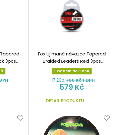
 Tapered
Fox Ujímané návazce Tapered
ck 3pcs
Braided Leaders Red 3pcs
40lb-18lb
nů
Skladem do 3 dnů
 DPH
-17.29%
700
Kč s DPH
579 Kč
DETAIL PRODUKTU