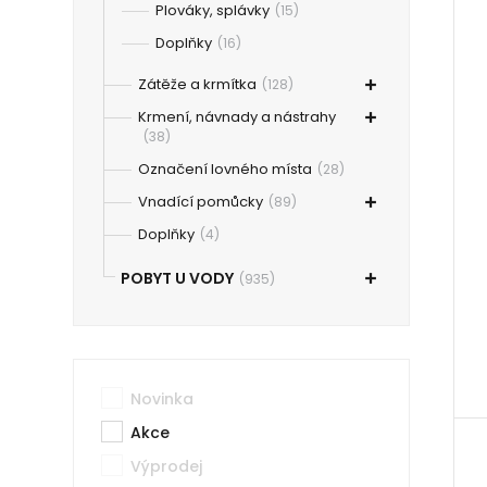
Plováky, splávky
(15)
Doplňky
(16)
Zátěže a krmítka
(128)
Krmení, návnady a nástrahy
(38)
Označení lovného místa
(28)
Vnadící pomůcky
(89)
Doplňky
(4)
POBYT U VODY
(935)
Novinka
Akce
Výprodej