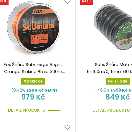
KCE
AKCE
Fox Šňůra Submerge Bright
Sufix Šňůra Matri
Orange Sinking Braid 300m
6×100m/0,15mm/10 k
25lb 0.16mm pletená
Na skladě
Na skladě
-18.42%
1 200
Kč s DPH
-46.9%
1 599
Kč s
979 Kč
849 Kč
DETAIL PRODUKTU
DETAIL PRODUKTU