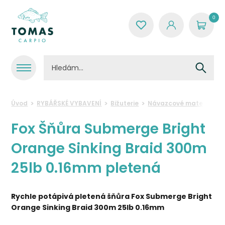
0
Úvod
RYBÁŘSKÉ VYBAVENÍ
Bižuterie
Návazcové materiály
Fox Šňůra Submerge Bright
Orange Sinking Braid 300m
25lb 0.16mm pletená
Rychle potápivá pletená šňůra
Fox Submerge Bright
Orange Sinking Braid 300m 25lb 0.16mm