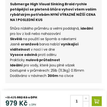
Submerge High Visual Sinking Braid rychle
potápějící se pletená šňůra vyhoví všem vašim
rybářským potřebám NYNÍ VÝRAZNĚ NIŽŠÍ CENA
NA 1 POSLEDNÍ KUS
Šňůra nízkého průměru a velmi poddajná,
ideální
pro lov z lodi nebo nahazování
Skvělá
na použití se Spomb a raketami
Jasně
oranžová
barva nabízí
vynikající
viditelnost
v noci i ve dne
Vysoce odolná
proti oděru
Prakticky
nulová průtažnost
Ideální
pro vody, které jsou plné vázek
Dostupné v průměrech: 25lb (11.3kg) 0.16mm
Dodáváno v návinech
300m
na cívce
-18.42%
992
Kč s DPH
979
Kč
s DPH