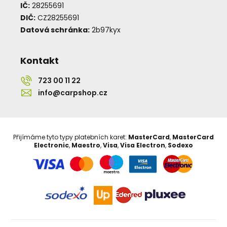
IČ:
28255691
DIČ:
CZ28255691
Datová schránka:
2b97kyx
Kontakt
723 00 11 22
info@carpshop.cz
Přijímáme tyto typy platebních karet:
MasterCard
,
MasterCard
Electronic
,
Maestro
,
Visa
,
Visa Electron
,
Sodexo