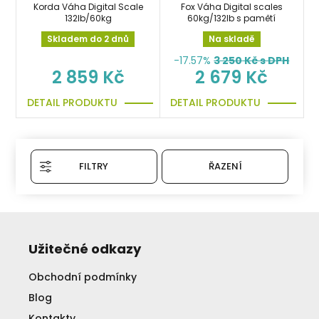
Korda Váha Digital Scale
Fox Váha Digital scales
132lb/60kg
60kg/132lb s pamětí
Skladem do 2 dnů
Na skladě
-17.57%
3 250
Kč s DPH
2 859 Kč
2 679 Kč
DETAIL PRODUKTU
DETAIL PRODUKTU
FILTRY
ŘAZENÍ
Užitečné odkazy
Obchodní podmínky
Blog
Kontakty