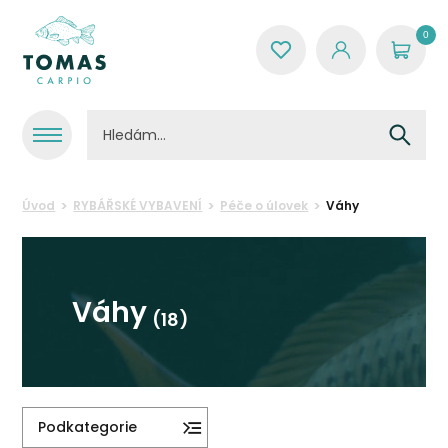
0
Úvod
RYBÁŘSKÉ VYBAVENÍ
Péče o úlovek
Váhy
Váhy
(18)
Podkategorie