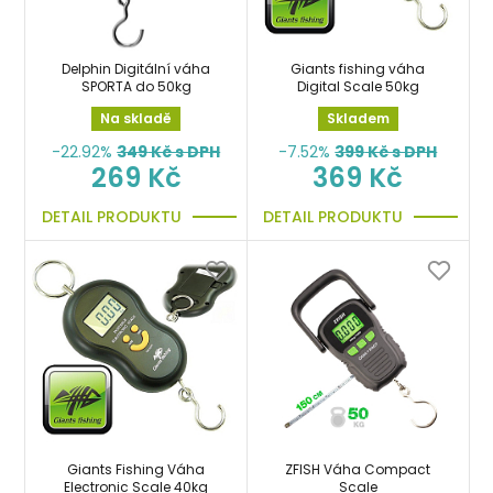
Delphin Digitální váha
Giants fishing váha
SPORTA do 50kg
Digital Scale 50kg
Na skladě
Skladem
-22.92%
349
Kč s DPH
-7.52%
399
Kč s DPH
269 Kč
369 Kč
DETAIL PRODUKTU
DETAIL PRODUKTU
Giants Fishing Váha
ZFISH Váha Compact
Electronic Scale 40kg
Scale