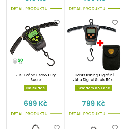
DETAIL PRODUKTU
DETAIL PRODUKTU
ZFISH Váha Heavy Duty
Giants fishing Digitální
Scale
váha Digital Scale 50kg
+neoprenový obal
Na skladě
Skladem do 1 dne
ZDARMA!
699 Kč
799 Kč
DETAIL PRODUKTU
DETAIL PRODUKTU