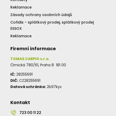
Reklamace
Zásady ochrany osobních údajů
Cofidis - splátkový prodej, splátkový prodej
ESSOX
Reklamace
Firemní informace
TOMAS CARPIO s.r.o.
Čimická 780/61, Praha 8 181 00
IČ:
28255691
DIČ:
CZ28255691
Datová schránka:
2b97kyx
Kontakt
723 00 11 22