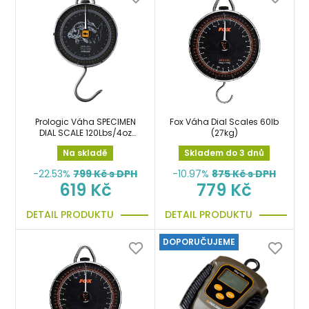
Prologic Váha SPECIMEN
Fox Váha Dial Scales 60lb
DIAL SCALE 120Lbs/4oz
(27kg)
54kg/200g
Na skladě
Skladem do 3 dnů
-22.53%
799
Kč s DPH
-10.97%
875
Kč s DPH
619 Kč
779 Kč
DETAIL PRODUKTU
DETAIL PRODUKTU
DOPORUČUJEME