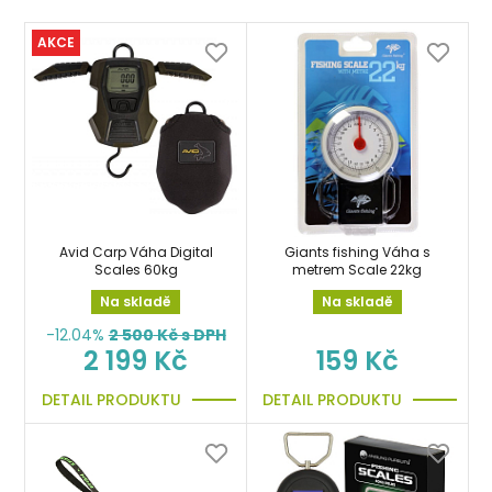
AKCE
Avid Carp Váha Digital
Giants fishing Váha s
Scales 60kg
metrem Scale 22kg
Na skladě
Na skladě
-12.04%
2 500
Kč s DPH
2 199 Kč
159 Kč
DETAIL PRODUKTU
DETAIL PRODUKTU