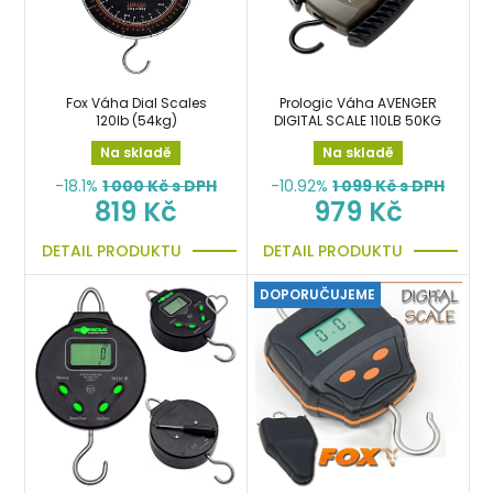
Fox Váha Dial Scales
Prologic Váha AVENGER
120lb (54kg)
DIGITAL SCALE 110LB 50KG
Na skladě
Na skladě
-18.1%
1 000
Kč s DPH
-10.92%
1 099
Kč s DPH
819 Kč
979 Kč
DETAIL PRODUKTU
DETAIL PRODUKTU
DOPORUČUJEME