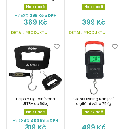
Na skladě
Na skladě
-7.52%
399
Kč s DPH
369 Kč
399 Kč
DETAIL PRODUKTU
DETAIL PRODUKTU
Delphin Digitální váha
Giants fishing Nabíjecí
ULTRA do 50kg
digitální váha 75Kg
Rechargeable Digital
Na skladě
Na skladě
Scale
-20.84%
403
Kč s DPH
319 Kč
499 Kč