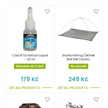
Carp´R´Us Horizon Liquid
Giants fishing Čeřínek
- 20 ml
Bait Net Classic
100x100cm
Skladem do 2 dnů
Na skladě
179 Kč
249 Kč
DETAIL PRODUKTU
DETAIL PRODUKTU