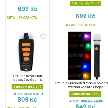
Skladem do 2 dnů
699 Kč
699 Kč
DETAIL PRODUKTU
DETAIL PRODUKTU
Fox Halo remote fob
dálkové ovládání k
Fox Halo Illuminated marker pole c
bójce
Skladem do 3 dnů
světelná kapsule k bójce
-11.1%
910
Kč s DPH
Skladem do 3 dnů
809 Kč
-10.63%
950
Kč s DPH
849 Kč