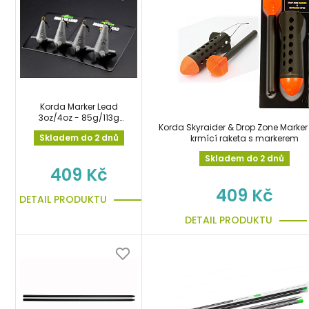
Korda Marker Lead
3oz/4oz - 85g/113g
Korda Skyraider & Drop Zone Marker 
sada markerových
Skladem do 2 dnů
krmící raketa s markerem
olov
Skladem do 2 dnů
409 Kč
409 Kč
DETAIL PRODUKTU
DETAIL PRODUKTU