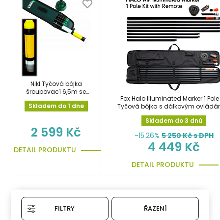
Nikl Tyčová bójka
šroubovací 6,5m se
Fox Halo Illuminated Marker 1 Pole 
zátěží a obalem
Skladem do 1 dne
Tyčová bójka s dálkovým ovlád
Skladem do 3 dnů
2 599 Kč
-15.26%
5 250
Kč s DPH
4 449 Kč
DETAIL PRODUKTU
DETAIL PRODUKTU
FILTRY
ŘAZENÍ