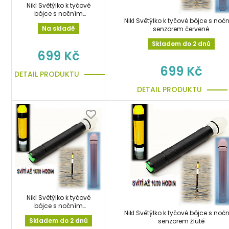
Nikl Světýlko k tyčové
bójce s nočním
Nikl Světýlko k tyčové bójce s noč
senzorem bílé
Na skladě
senzorem červené
Skladem do 2 dnů
699 Kč
699 Kč
DETAIL PRODUKTU
DETAIL PRODUKTU
Nikl Světýlko k tyčové
bójce s nočním
Nikl Světýlko k tyčové bójce s noč
senzorem zelené
Skladem do 2 dnů
senzorem žluté