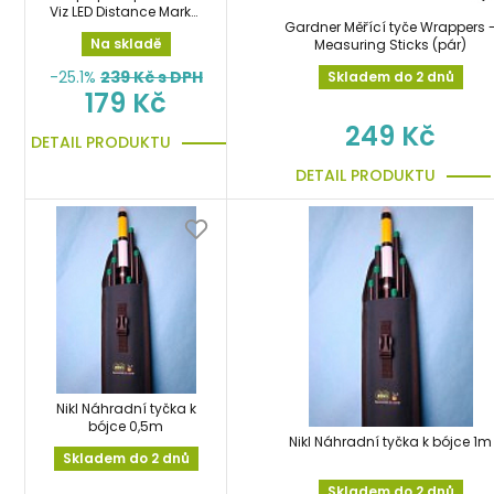
Viz LED Distance Marker
Gardner Měřící tyče Wrappers 
Float marker se
Na skladě
Measuring Sticks (pár)
světlem
-25.1%
239
Kč s DPH
Skladem do 2 dnů
179 Kč
249 Kč
DETAIL PRODUKTU
DETAIL PRODUKTU
Nikl Náhradní tyčka k
bójce 0,5m
Nikl Náhradní tyčka k bójce 1m
Skladem do 2 dnů
Skladem do 2 dnů