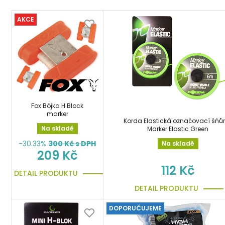
AKCE
Fox Bójka H Block
marker
Korda Elastická označovací šňů
Na skladě
Marker Elastic Green
-30.33%
300
Kč s DPH
Na skladě
209 Kč
112 Kč
DETAIL PRODUKTU
DETAIL PRODUKTU
DOPORUČUJEME