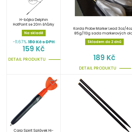
H-bójka Delphin
HotPoint se 20m šňůrky
Korda Probe Marker Lead 3oz/4oz
Na skladě
85g/113g sada markerových ol
-11.67%
180
Kč s DPH
Skladem do 2 dnů
159 Kč
189 Kč
DETAIL PRODUKTU
DETAIL PRODUKTU
Carp Spirit Splávek Hi-