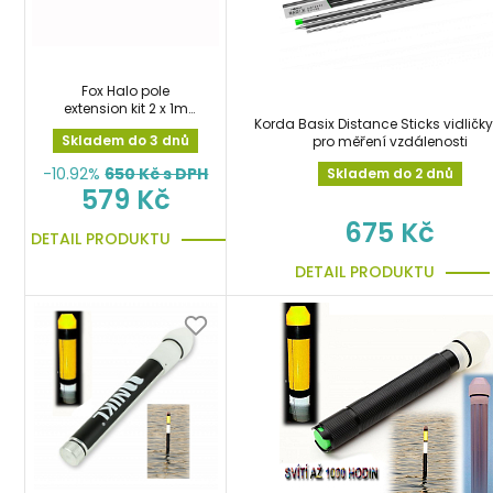
Fox Halo pole
extension kit 2 x 1m
Korda Basix Distance Sticks vidličky
prodlužovací díly na
Skladem do 3 dnů
pro měření vzdálenosti
bójku
-10.92%
650
Kč s DPH
Skladem do 2 dnů
579 Kč
675 Kč
DETAIL PRODUKTU
DETAIL PRODUKTU