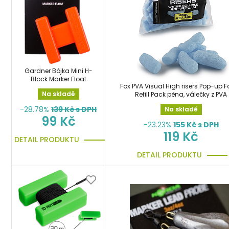
Gardner Bójka Mini H-
Block Marker Float
Fox PVA Visual High risers Pop-up
Na skladě
Refill Pack pěna, válečky z PVA
-28.78%
139
Kč s DPH
Na skladě
99 Kč
-23.23%
155
Kč s DPH
119 Kč
DETAIL PRODUKTU
DETAIL PRODUKTU