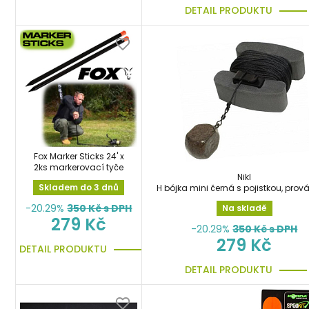
DETAIL PRODUKTU
Fox Marker Sticks 24' x
2ks markerovací tyče
Nikl
Skladem do 3 dnů
H bójka mini černá s pojistkou, pro
-20.29%
350
Kč s DPH
Na skladě
279 Kč
-20.29%
350
Kč s DPH
279 Kč
DETAIL PRODUKTU
DETAIL PRODUKTU