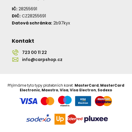
IČ:
28255691
DIČ:
CZ28255691
Datová schránka:
2b97kyx
Kontakt
723 00 11 22
info@carpshop.cz
Přijímáme tyto typy platebních karet:
MasterCard
,
MasterCard
Electronic
,
Maestro
,
Visa
,
Visa Electron
,
Sodexo