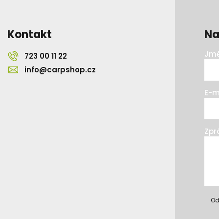
Kontakt
Na
Jmé
723 00 11 22
info@carpshop.cz
E-m
Zpr
Od