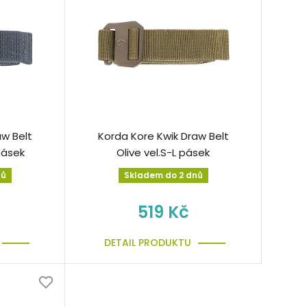
aw Belt
Korda Kore Kwik Draw Belt
pásek
Olive vel.S-L pásek
nů
Skladem do 2 dnů
519 Kč
DETAIL PRODUKTU