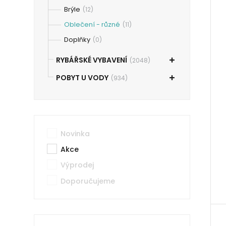
Brýle
(12)
Oblečení - různé
(11)
Doplňky
(0)
RYBÁŘSKÉ VYBAVENÍ
(2048)
POBYT U VODY
(934)
Novinka
Akce
Výprodej
Doporučujeme