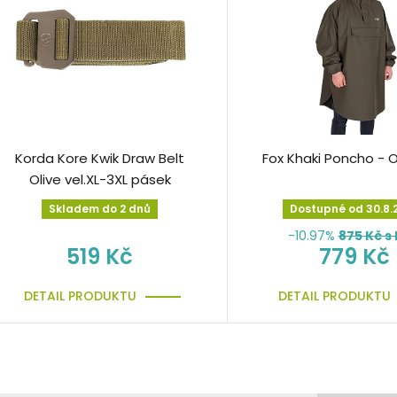
Korda Kore Kwik Draw Belt
Fox Khaki Poncho - 
Olive vel.XL-3XL pásek
Skladem do 2 dnů
Dostupné od 30.8.
-10.97%
875
Kč s
519 Kč
779 Kč
DETAIL PRODUKTU
DETAIL PRODUKTU