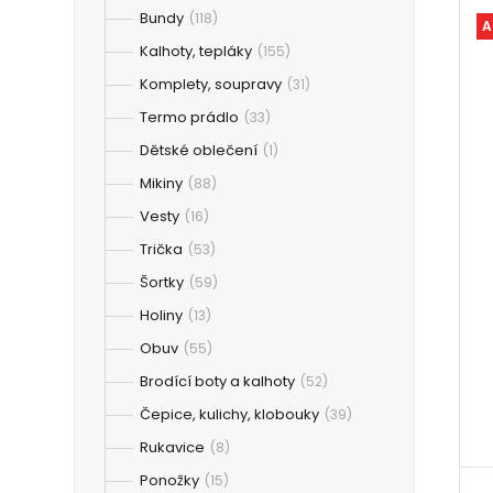
Bundy
(118)
A
Kalhoty, tepláky
(155)
Komplety, soupravy
(31)
Termo prádlo
(33)
Dětské oblečení
(1)
Mikiny
(88)
Vesty
(16)
Trička
(53)
Šortky
(59)
Holiny
(13)
Obuv
(55)
Brodící boty a kalhoty
(52)
Čepice, kulichy, klobouky
(39)
Rukavice
(8)
Ponožky
(15)