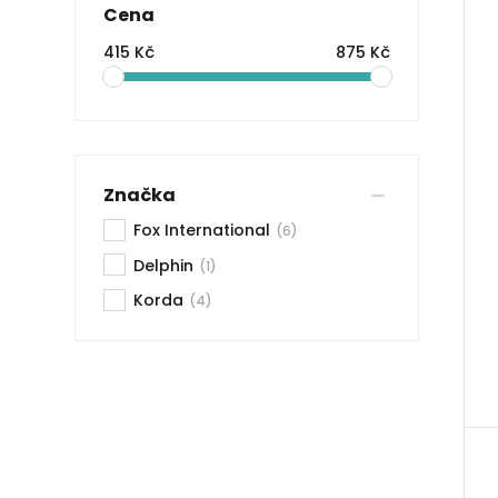
Cena
415 Kč
875 Kč
Značka
Fox International
(6)
Delphin
(1)
Korda
(4)