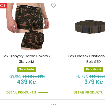
KCE
Fox Trenýrky Camo Boxers x
Fox Opasek Elasticat
3ks vel.M
Belt STD
Na skladě
Na skladě
-29.65%
624
Kč s DPH
-15.78%
450
Kč s
439 Kč
379 Kč
DETAIL PRODUKTU
DETAIL PRODUKTU