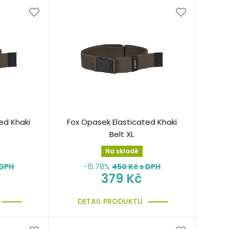
ed Khaki
Fox Opasek Elasticated Khaki
Belt XL
Na skladě
 DPH
-15.78%
450
Kč s DPH
379 Kč
DETAIL PRODUKTU