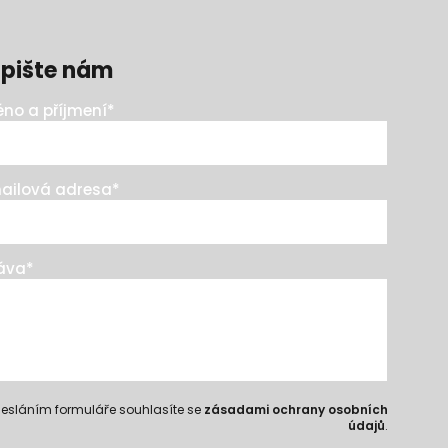
pište nám
no a příjmení
*
ailová adresa
*
áva
*
esláním formuláře souhlasíte se
zásadami ochrany osobních
údajů
.