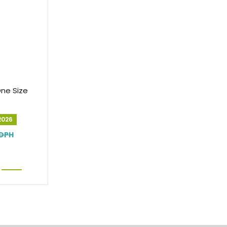
One Size
2026
 DPH