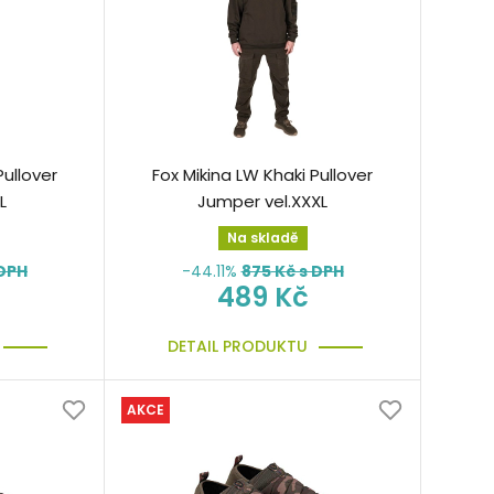
Pullover
Fox Mikina LW Khaki Pullover
L
Jumper vel.XXXL
Na skladě
 DPH
-44.11%
875
Kč s DPH
489 Kč
DETAIL PRODUKTU
AKCE