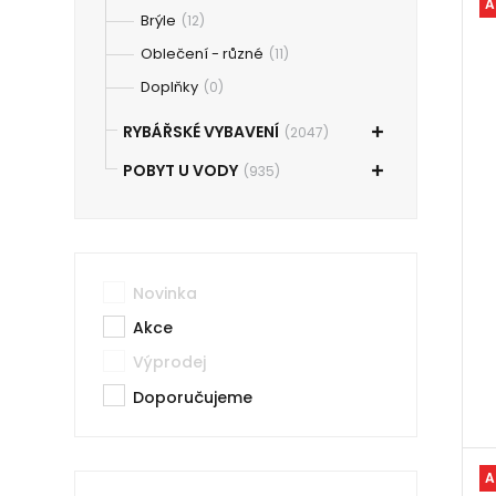
A
Brýle
(12)
Oblečení - různé
(11)
Doplňky
(0)
RYBÁŘSKÉ VYBAVENÍ
(2047)
POBYT U VODY
(935)
Novinka
Akce
Výprodej
Doporučujeme
A