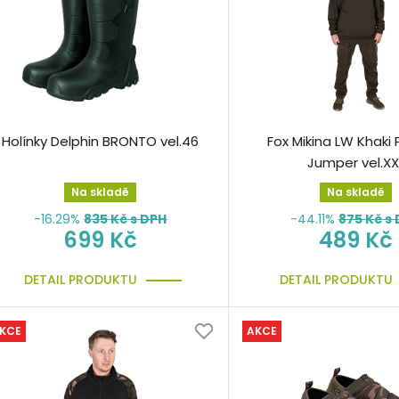
Holínky Delphin BRONTO vel.46
Fox Mikina LW Khaki 
Jumper vel.XX
Na skladě
Na skladě
-16.29%
835
Kč s DPH
-44.11%
875
Kč s
699 Kč
489 Kč
DETAIL PRODUKTU
DETAIL PRODUKTU
KCE
AKCE