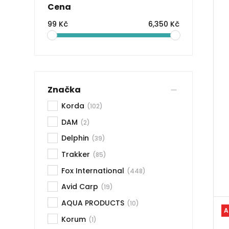
Cena
99 Kč
6,350 Kč
Značka
Korda
(102)
DAM
(2)
Delphin
(39)
Trakker
(85)
Fox International
(448)
Avid Carp
(19)
AQUA PRODUCTS
(10)
A
Korum
(1)