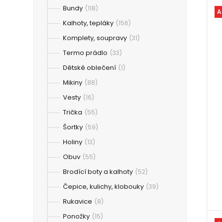
Bundy
(118)
A
Kalhoty, tepláky
(156)
Komplety, soupravy
(31)
Termo prádlo
(33)
Dětské oblečení
(1)
Mikiny
(88)
Vesty
(16)
Trička
(55)
Šortky
(59)
Holiny
(13)
Obuv
(55)
Brodící boty a kalhoty
(52)
Čepice, kulichy, klobouky
(39)
Rukavice
(8)
Ponožky
(15)