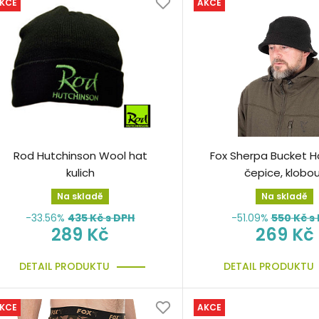
KCE
AKCE
Rod Hutchinson Wool hat
Fox Sherpa Bucket H
kulich
čepice, klobo
Na skladě
Na skladě
-33.56%
435
Kč s DPH
-51.09%
550
Kč s
289 Kč
269 Kč
DETAIL PRODUKTU
DETAIL PRODUKTU
KCE
AKCE