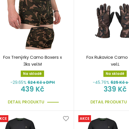
Fox Trenýrky Camo Boxers x
Fox Rukavice Camo
3ks vel.M
vel.L
Na skladě
Na skladě
-29.65%
624
Kč s DPH
-45.76%
625
Kč s
439 Kč
339 Kč
DETAIL PRODUKTU
DETAIL PRODUKTU
KCE
AKCE