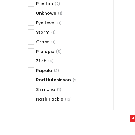
Preston
(2)
Unknown
(1)
Eye Level
(1)
Storm
(1)
Crocs
(1)
Prologic
(5)
Zfish
(6)
Rapala
(3)
Rod Hutchinson
(2)
Shimano
(1)
Nash Tackle
(15)
A