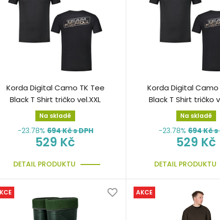
Korda Digital Camo TK Tee
Korda Digital Camo
Black T Shirt tričko vel.XXL
Black T Shirt tričko 
Na skladě
Na skladě
-23.78%
694
Kč s DPH
-23.78%
694
Kč s
529 Kč
529 Kč
DETAIL PRODUKTU
DETAIL PRODUKTU
KCE
AKCE