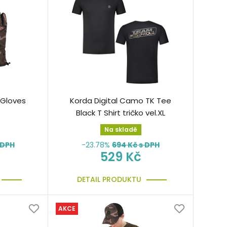
 Gloves
Korda Digital Camo TK Tee
Black T Shirt tričko vel.XL
Na skladě
 DPH
-23.78%
694
Kč s DPH
529 Kč
DETAIL PRODUKTU
AKCE