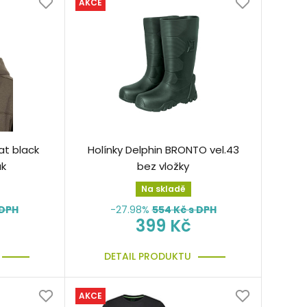
AKCE
at black
Holínky Delphin BRONTO vel.43
uk
bez vložky
Na skladě
 DPH
-27.98%
554
Kč s DPH
399 Kč
DETAIL PRODUKTU
AKCE