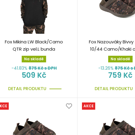
Fox Mikina LW Black/Camo
Fox Nazouváky Bivvy 
QTR zip vel.L bunda
10/44 Camo/Khaki 
bivaku
Na skladě
Na skladě
-41.83%
875
Kč s DPH
-13.26%
875
Kč s
509 Kč
759 Kč
DETAIL PRODUKTU
DETAIL PRODUKTU
KCE
AKCE