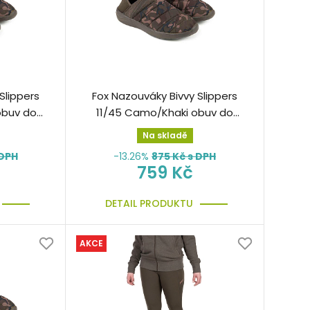
Slippers
Fox Nazouváky Bivvy Slippers
obuv do
11/45 Camo/Khaki obuv do
bivaku
Na skladě
 DPH
-13.26%
875
Kč s DPH
759 Kč
DETAIL PRODUKTU
AKCE