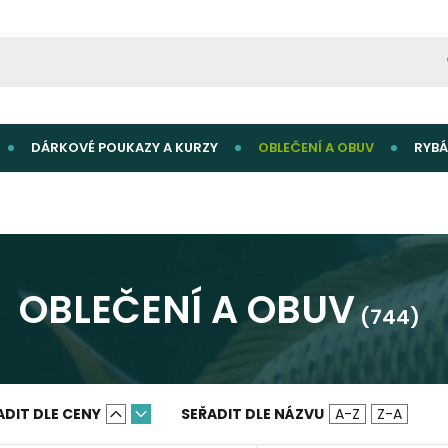
DÁRKOVÉ POUKAZY A KURZY
OBLEČENÍ A OBUV
RYBÁ
OBLEČENÍ A OBUV
(744)
ADIT DLE CENY
SEŘADIT DLE NÁZVU
A-Z
Z-A