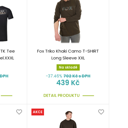
 TK Tee
Fox Triko Khaki Camo T-SHIRT
vel.XXXL
Long Sleeve XXL
Na skladě
 DPH
-37.46%
702
Kč s DPH
439 Kč
DETAIL PRODUKTU
AKCE