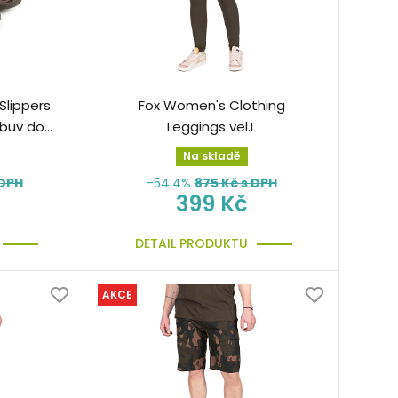
Slippers
Fox Women's Clothing
buv do
Leggings vel.L
Na skladě
 DPH
-54.4%
875
Kč s DPH
399 Kč
DETAIL PRODUKTU
AKCE