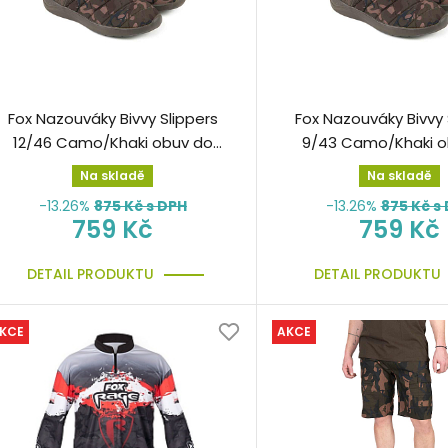
Fox Nazouváky Bivvy Slippers
Fox Nazouváky Bivvy 
12/46 Camo/Khaki obuv do
9/43 Camo/Khaki o
bivaku
bivaku
Na skladě
Na skladě
-13.26%
875
Kč s DPH
-13.26%
875
Kč s
759 Kč
759 Kč
DETAIL PRODUKTU
DETAIL PRODUKTU
KCE
AKCE