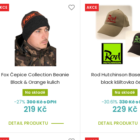
KCE
AKCE
Fox Čepice Collection Beanie
Rod Hutchinson Base
Black & Orange kulich
black kšiltovka č
Na skladě
Na skladě
-27%
300
Kč s DPH
-30.61%
330
Kč s
219 Kč
229 Kč
DETAIL PRODUKTU
DETAIL PRODUKTU