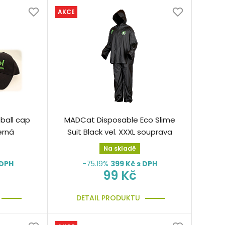
AKCE
ball cap
MADCat Disposable Eco Slime
erná
Suit Black vel. XXXL souprava
Na skladě
 DPH
-75.19%
399
Kč s DPH
99 Kč
DETAIL PRODUKTU