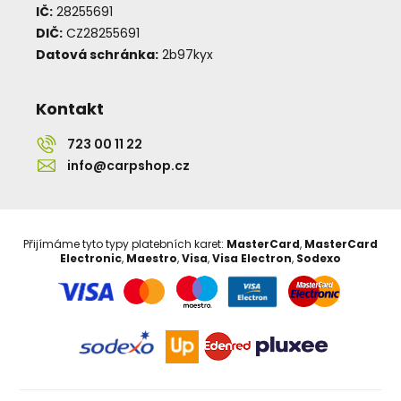
IČ:
28255691
DIČ:
CZ28255691
Datová schránka:
2b97kyx
Kontakt
723 00 11 22
info@carpshop.cz
Přijímáme tyto typy platebních karet:
MasterCard
,
MasterCard
Electronic
,
Maestro
,
Visa
,
Visa Electron
,
Sodexo