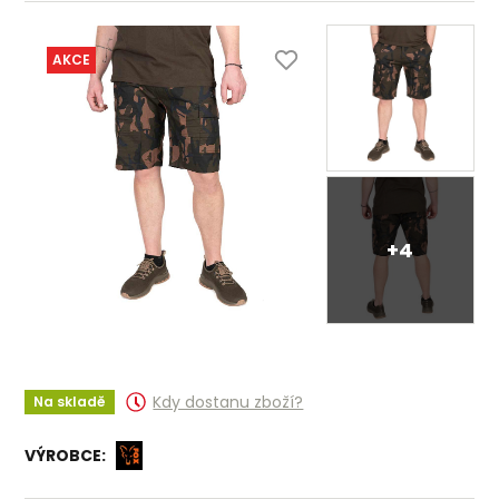
AKCE
+4
Kdy dostanu zboží?
Na skladě
VÝROBCE: