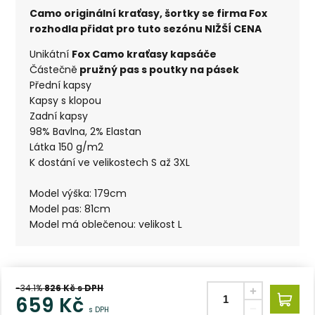
Camo originální kraťasy, šortky se firma Fox
rozhodla přidat pro tuto sezónu NIŽŠÍ CENA
Unikátní
Fox Camo kraťasy kapsáče
Částečně
pružný pas s poutky na pásek
Přední kapsy
Kapsy s klopou
Zadní kapsy
98% Bavlna, 2% Elastan
Látka 150 g/m2
K dostání ve velikostech S až 3XL
Model výška: 179cm
Model pas: 81cm
Model má oblečenou: velikost L
-34.1%
826
Kč s DPH
659
Kč
s DPH