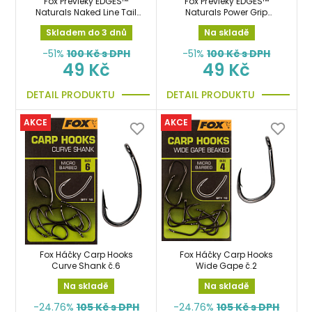
Fox Převleky EDGES™
Fox Převleky EDGES™
Naturals Naked Line Tail
Naturals Power Grip
Rubbers - Size 10
Naked Line Tail Rubbers -
Skladem do 3 dnů
Na skladě
Size 7
-51%
100
Kč s DPH
-51%
100
Kč s DPH
49 Kč
49 Kč
DETAIL PRODUKTU
DETAIL PRODUKTU
AKCE
AKCE
Fox Háčky Carp Hooks
Fox Háčky Carp Hooks
Curve Shank č.6
Wide Gape č.2
Na skladě
Na skladě
-24.76%
105
Kč s DPH
-24.76%
105
Kč s DPH