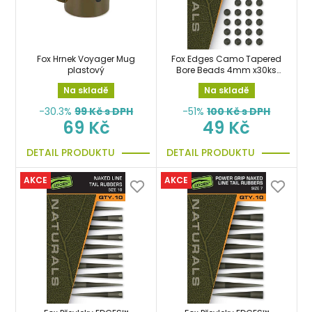
Fox Hrnek Voyager Mug
Fox Edges Camo Tapered
plastový
Bore Beads 4mm x30ks
zarážky, gumové
Na skladě
Na skladě
stoppery
-30.3%
99
Kč s DPH
-51%
100
Kč s DPH
69 Kč
49 Kč
DETAIL PRODUKTU
DETAIL PRODUKTU
AKCE
AKCE