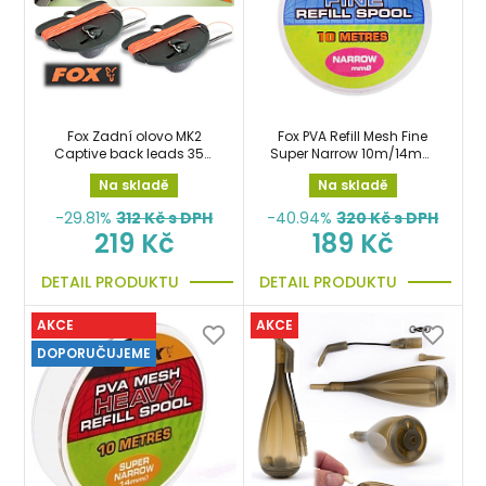
Fox Zadní olovo MK2
Fox PVA Refill Mesh Fine
Captive back leads 35g
Super Narrow 10m/14mm
zpětná zátěž
náhradní punčocha
Na skladě
Na skladě
-29.81%
312
Kč s DPH
-40.94%
320
Kč s DPH
219 Kč
189 Kč
DETAIL PRODUKTU
DETAIL PRODUKTU
AKCE
AKCE
DOPORUČUJEME