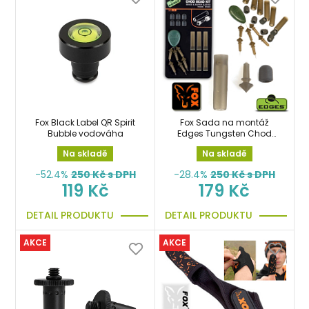
Fox Black Label QR Spirit
Fox Sada na montáž
Bubble vodováha
Edges Tungsten Chod
Bead Kit
Na skladě
Na skladě
-52.4%
250
Kč s DPH
-28.4%
250
Kč s DPH
119 Kč
179 Kč
DETAIL PRODUKTU
DETAIL PRODUKTU
AKCE
AKCE