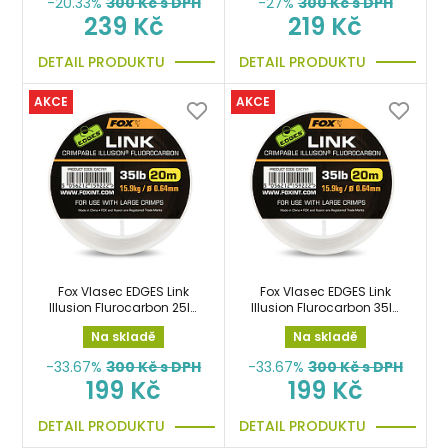
-20.33%
300
Kč s DPH
-27%
300
Kč s DPH
239 Kč
219 Kč
DETAIL PRODUKTU
DETAIL PRODUKTU
AKCE
AKCE
Fox Vlasec EDGES Link
Fox Vlasec EDGES Link
Illusion Flurocarbon 25lb
Illusion Flurocarbon 35lb
0,53mm 20m návazcový
0,64mm 20m návazcový
Na skladě
Na skladě
-33.67%
300
Kč s DPH
-33.67%
300
Kč s DPH
199 Kč
199 Kč
DETAIL PRODUKTU
DETAIL PRODUKTU