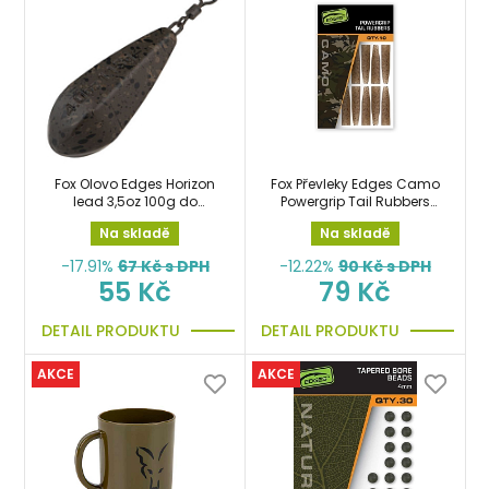
Fox Olovo Edges Horizon
Fox Převleky Edges Camo
lead 3,5oz 100g do
Powergrip Tail Rubbers
závěsky
10pcs
Na skladě
Na skladě
-17.91%
67
Kč s DPH
-12.22%
90
Kč s DPH
55 Kč
79 Kč
DETAIL PRODUKTU
DETAIL PRODUKTU
AKCE
AKCE