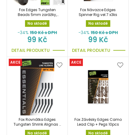
Fox Edges Tungsten
Fox Návazce Edges
Beads 5mm zarážky,
Spinner Rig vel.7 x3ks
gumové stoppery
Na skladě
Na skladě
-34%
150
Kč s DPH
-34%
150
Kč s DPH
99 Kč
99 Kč
DETAIL PRODUKTU
DETAIL PRODUKTU
AKCE
AKCE
Fox Rovnátka Edges
Fox Závěsky Edges Camo
Tungsten Shrink Alignas x
Lead Clip + Pegs 10pcs
10ks zátěžová
Na skladě
Na skladě