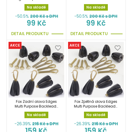
Beads klip
0.64mm 20m návazcový
Na skladě
Na skladě
-50.5%
200
Kč s DPH
-50.5%
200
Kč s DPH
99 Kč
99 Kč
DETAIL PRODUKTU
DETAIL PRODUKTU
AKCE
AKCE
Fox Zadní olova Edges
Fox Zpětná olova Edges
Multi Purpose Backleads
Multi Purpose Backleads
multifunkční backleady
multifunkční backleady
Na skladě
Na skladě
4ks 15g
4ks 5g
-26.39%
216
Kč s DPH
-26.39%
216
Kč s DPH
159 Kč
159 Kč