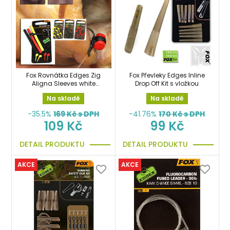
Fox Rovnátka Edges Zig
Fox Převleky Edges Inline
Aligna Sleeves white
Drop Off Kit s vložkou
sada
Na skladě
Na skladě
-35.5%
169
Kč s DPH
-41.76%
170
Kč s DPH
109 Kč
99 Kč
DETAIL PRODUKTU
DETAIL PRODUKTU
AKCE
AKCE