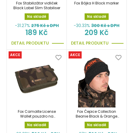
Fox Stabilizátor vidliček
Fox Bójka H Block marker
Black Label Slim Stabiliser
Na skladě
Na skladě
-31.27%
275
Kč s DPH
-30.33%
300
Kč s DPH
189 Kč
209 Kč
DETAIL PRODUKTU
DETAIL PRODUKTU
AKCE
AKCE
Fox Camolite License
Fox Čepice Collection
Wallet pouzdro na
Beanie Black & Orange
doklady
kulich
Na skladě
Na skladě