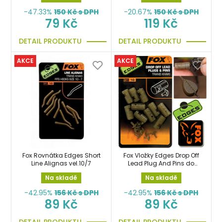
-47.33%
150
Kč s DPH
-20.67%
150
Kč s DPH
79 Kč
119 Kč
DETAIL PRODUKTU
DETAIL PRODUKTU
AKCE
AKCE
Fox Rovnátka Edges Short
Fox Vložky Edges Drop Off
Line Alignas vel.10/7
Lead Plug And Pins do
olov
Na skladě
Na skladě
-42.95%
156
Kč s DPH
-42.95%
156
Kč s DPH
89 Kč
89 Kč
DETAIL PRODUKTU
DETAIL PRODUKTU