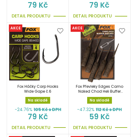
79 Kč
79 Kč
DETAIL PRODUKTU
DETAIL PRODUKTU
AKCE
AKCE
Fox Háčky Carp Hooks
Fox Převleky Edges Camo
Wide Gape č.6
Naked Chod Heli Buffer
Sleeves x6ks
Na skladě
Na skladě
-24.76%
105
Kč s DPH
-47.32%
112
Kč s DPH
79 Kč
59 Kč
DETAIL PRODUKTU
DETAIL PRODUKTU