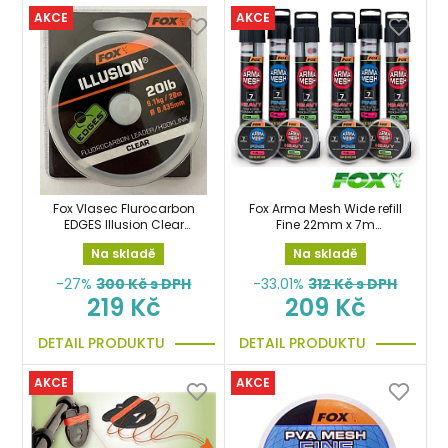
AKCE
AKCE
Fox Vlasec Flurocarbon
Fox Arma Mesh Wide refill
EDGES Illusion Clear
Fine 22mm x 7m
Leader/Hooklink 20lb
náhradní síťka
Na skladě
Na skladě
0,435mm 20m
-27%
300
Kč s DPH
-33.01%
312
Kč s DPH
219 Kč
209 Kč
DETAIL PRODUKTU
DETAIL PRODUKTU
AKCE
AKCE