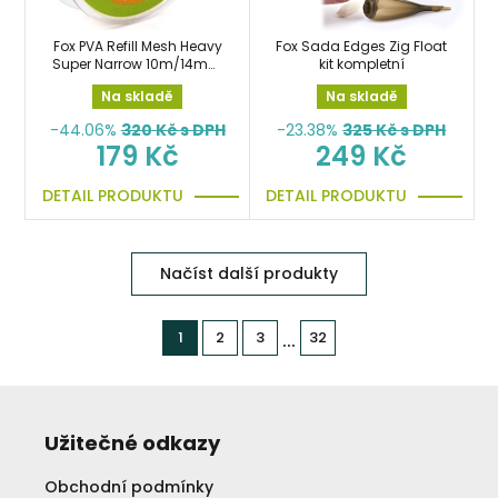
Fox PVA Refill Mesh Heavy
Fox Sada Edges Zig Float
Super Narrow 10m/14mm
kit kompletní
náhradní punčocha
Na skladě
Na skladě
-44.06%
320
Kč s DPH
-23.38%
325
Kč s DPH
179 Kč
249 Kč
DETAIL PRODUKTU
DETAIL PRODUKTU
Načíst další produkty
...
1
2
3
32
Užitečné odkazy
Obchodní podmínky