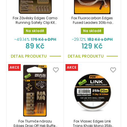
Fox Závěsky Edges Camo
Fox Fluorocarbon Edges
Running Safety Clip Kit
Fused Leaders 30lb na
sada
návazce s
Na skladě
Na skladě
rychloobratlíkem č.10
-49.14%
175
Kč s DPH
-29.12%
182
Kč s DPH
89 Kč
129 Kč
DETAIL PRODUKTU
DETAIL PRODUKTU
AKCE
AKCE
Fox Tlumiče nárazu
Fox Vlasec Edges Link
Edges Drop Off Heli Buffer
Trans Khaki Mono 35lb