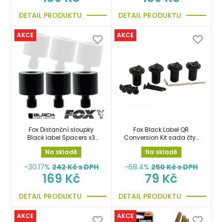
DETAIL PRODUKTU
DETAIL PRODUKTU
AKCE
AKCE
Fox Distanční sloupky
Fox Black Label QR
Black label Spacers x3
Conversion Kit sada čtyř
pod hlásiče
oboustraných šroubů
Na skladě
Na skladě
-30.17%
242
Kč s DPH
-68.4%
250
Kč s DPH
169 Kč
79 Kč
DETAIL PRODUKTU
DETAIL PRODUKTU
AKCE
AKCE