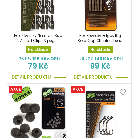
Fox Závěsky Naturals Size
Fox Převleky Edges Big
7 Lead Clips & pegs
Bore Drop Off Inline Lead
Kit bezpečnostní klip
Na skladě
Na skladě
-36.8%
125
Kč s DPH
-31.72%
145
Kč s DPH
79 Kč
99 Kč
DETAIL PRODUKTU
DETAIL PRODUKTU
AKCE
AKCE