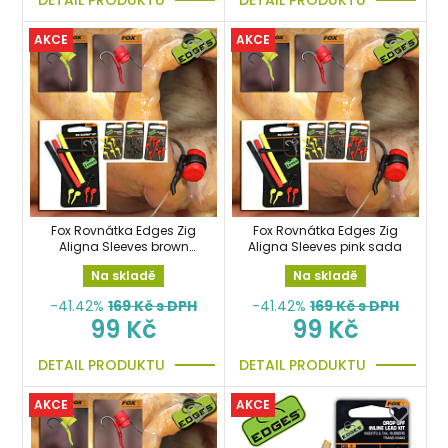
AKCE
AKCE
Fox Rovnátka Edges Zig
Fox Rovnátka Edges Zig
Aligna Sleeves brown
Aligna Sleeves pink sada
sada
Na skladě
Na skladě
-41.42%
169
Kč s DPH
-41.42%
169
Kč s DPH
99 Kč
99 Kč
DETAIL PRODUKTU
DETAIL PRODUKTU
AKCE
AKCE