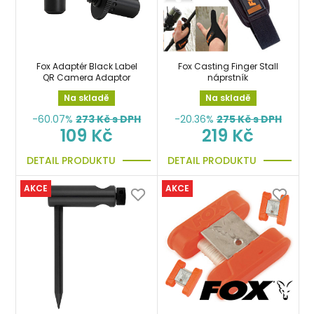
Fox Adaptér Black Label
Fox Casting Finger Stall
QR Camera Adaptor
náprstník
Na skladě
Na skladě
-60.07%
273
Kč s DPH
-20.36%
275
Kč s DPH
109 Kč
219 Kč
DETAIL PRODUKTU
DETAIL PRODUKTU
AKCE
AKCE