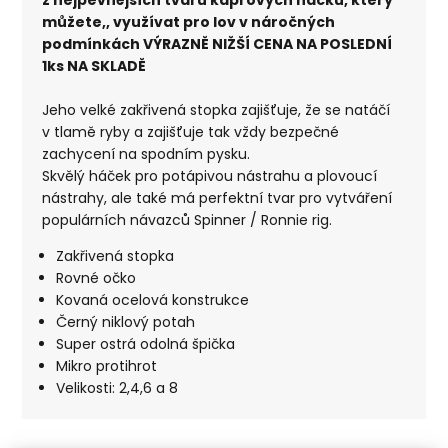
můžete,, využívat pro lov v náročných
podmínkách VÝRAZNĚ NIŽŠÍ CENA NA POSLEDNÍ
1ks NA SKLADĚ
Jeho velké zakřivená stopka zajišťuje, že se natáčí
v tlamě ryby a zajišťuje tak vždy bezpečné
zachycení na spodním pysku.
Skvělý háček pro potápivou nástrahu a plovoucí
nástrahy, ale také má perfektní tvar pro vytváření
populárních návazců Spinner / Ronnie rig.
Zakřivená stopka
Rovné očko
Kovaná ocelová konstrukce
Černý niklový potah
Super ostrá odolná špička
Mikro protihrot
Velikosti: 2,4,6 a 8