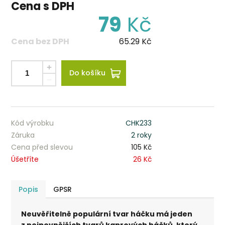
Cena s DPH
79
Kč
Cena bez DPH
65.29
Kč
Do košíku
Kód výrobku
CHK233
Záruka
2 roky
Cena před slevou
105 Kč
Úšetříte
26 Kč
Popis
GPSR
Neuvěřitelně populární tvar háčku má jeden
z nejpevnějších tvarů kaprových háčků, který