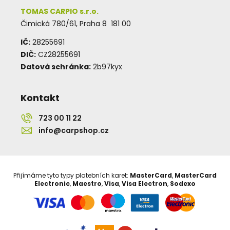
TOMAS CARPIO s.r.o.
Čimická 780/61, Praha 8 181 00
IČ:
28255691
DIČ:
CZ28255691
Datová schránka:
2b97kyx
Kontakt
723 00 11 22
info@carpshop.cz
Přijímáme tyto typy platebních karet:
MasterCard
,
MasterCard
Electronic
,
Maestro
,
Visa
,
Visa Electron
,
Sodexo