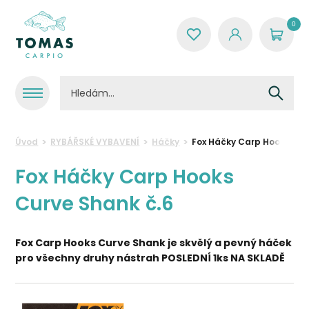
0
Úvod
RYBÁŘSKÉ VYBAVENÍ
Háčky
Fox Háčky Carp Hooks Cur
Fox Háčky Carp Hooks
Curve Shank č.6
Fox Carp Hooks Curve Shank je skvělý a pevný háček
pro všechny druhy nástrah
POSLEDNÍ 1ks NA SKLADĚ