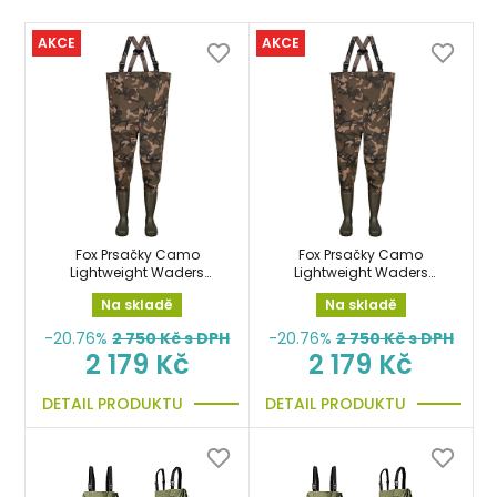
AKCE
AKCE
Fox Prsačky Camo
Fox Prsačky Camo
Lightweight Waders
Lightweight Waders
vel.42/8 lehké
vel.43/9 lehké
Na skladě
Na skladě
-20.76%
2 750
Kč s DPH
-20.76%
2 750
Kč s DPH
2 179 Kč
2 179 Kč
DETAIL PRODUKTU
DETAIL PRODUKTU