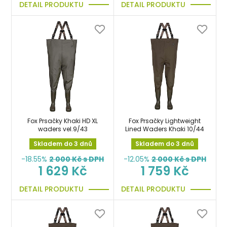
DETAIL PRODUKTU
DETAIL PRODUKTU
Fox Prsačky Khaki HD XL
Fox Prsačky Lightweight
waders vel.9/43
Lined Waders Khaki 10/44
Skladem do 3 dnů
Skladem do 3 dnů
-18.55%
2 000
Kč s DPH
-12.05%
2 000
Kč s DPH
1 629 Kč
1 759 Kč
DETAIL PRODUKTU
DETAIL PRODUKTU