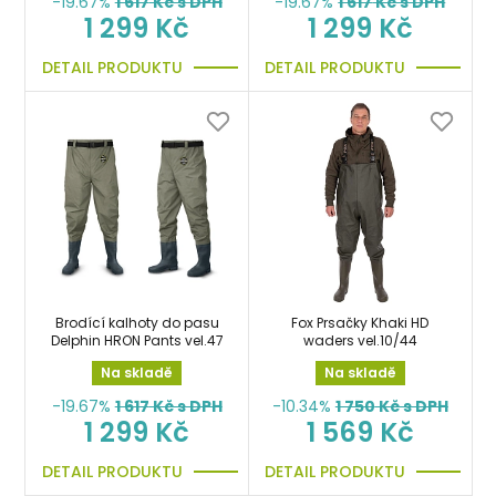
-19.67%
1 617
Kč s DPH
-19.67%
1 617
Kč s DPH
1 299 Kč
1 299 Kč
DETAIL PRODUKTU
DETAIL PRODUKTU
Brodící kalhoty do pasu
Fox Prsačky Khaki HD
Delphin HRON Pants vel.47
waders vel.10/44
Na skladě
Na skladě
-19.67%
1 617
Kč s DPH
-10.34%
1 750
Kč s DPH
1 299 Kč
1 569 Kč
DETAIL PRODUKTU
DETAIL PRODUKTU