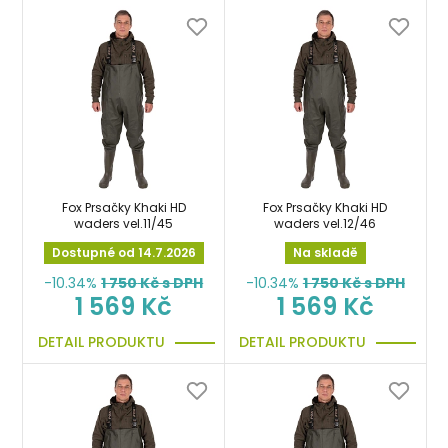
Fox Prsačky Khaki HD
Fox Prsačky Khaki HD
waders vel.11/45
waders vel.12/46
Dostupné od 14.7.2026
Na skladě
-10.34%
1 750
Kč s DPH
-10.34%
1 750
Kč s DPH
1 569 Kč
1 569 Kč
DETAIL PRODUKTU
DETAIL PRODUKTU