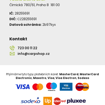
Čimická 780/61, Praha 8 181 00
IČ:
28255691
DIČ:
CZ28255691
Datová schránka:
2b97kyx
Kontakt
723 00 11 22
info@carpshop.cz
Přijímáme tyto typy platebních karet:
MasterCard
,
MasterCard
Electronic
,
Maestro
,
Visa
,
Visa Electron
,
Sodexo