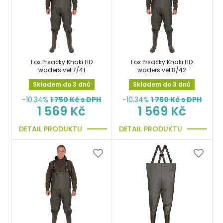
Fox Prsačky Khaki HD
Fox Prsačky Khaki HD
waders vel.7/41
waders vel.8/42
Skladem do 3 dnů
Skladem do 3 dnů
-10.34%
1 750
Kč s DPH
-10.34%
1 750
Kč s DPH
1 569 Kč
1 569 Kč
DETAIL PRODUKTU
DETAIL PRODUKTU