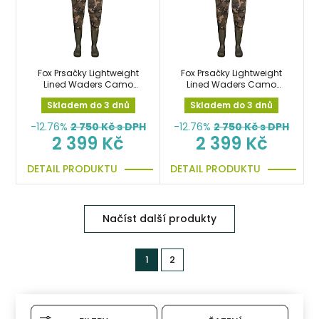
Fox Prsačky Lightweight
Fox Prsačky Lightweight
Lined Waders Camo
Lined Waders Camo
vel.10/44
vel.11/45
Skladem do 3 dnů
Skladem do 3 dnů
-12.76%
2 750
Kč s DPH
-12.76%
2 750
Kč s DPH
2 399 Kč
2 399 Kč
DETAIL PRODUKTU
DETAIL PRODUKTU
Načíst další produkty
1
2