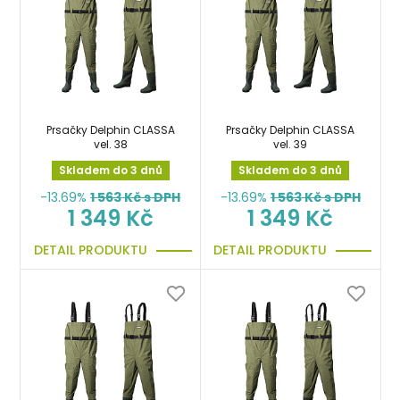
Prsačky Delphin CLASSA
Prsačky Delphin CLASSA
vel. 38
vel. 39
Skladem do 3 dnů
Skladem do 3 dnů
-13.69%
1 563
Kč s DPH
-13.69%
1 563
Kč s DPH
1 349 Kč
1 349 Kč
DETAIL PRODUKTU
DETAIL PRODUKTU