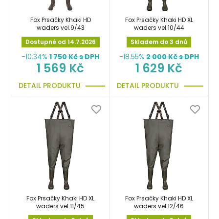
Fox Prsačky Khaki HD
Fox Prsačky Khaki HD XL
waders vel.9/43
waders vel.10/44
Dostupné od 14.7.2026
Skladem do 3 dnů
-10.34%
1 750
Kč s DPH
-18.55%
2 000
Kč s DPH
1 569 Kč
1 629 Kč
DETAIL PRODUKTU
DETAIL PRODUKTU
Fox Prsačky Khaki HD XL
Fox Prsačky Khaki HD XL
waders vel.11/45
waders vel.12/46