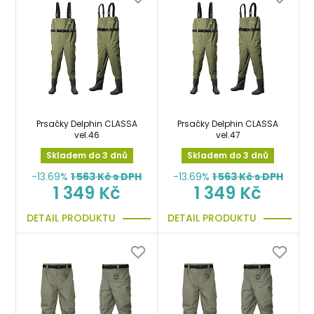
Prsačky Delphin CLASSA
Prsačky Delphin CLASSA
vel.46
vel.47
Skladem do 3 dnů
Skladem do 3 dnů
-13.69%
1 563
Kč s DPH
-13.69%
1 563
Kč s DPH
1 349 Kč
1 349 Kč
DETAIL PRODUKTU
DETAIL PRODUKTU