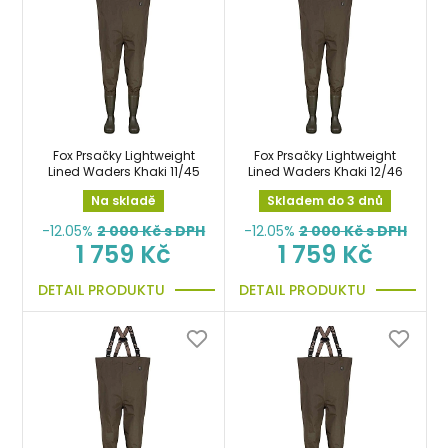
Fox Prsačky Lightweight
Fox Prsačky Lightweight
Lined Waders Khaki 11/45
Lined Waders Khaki 12/46
Na skladě
Skladem do 3 dnů
-12.05%
2 000
Kč s DPH
-12.05%
2 000
Kč s DPH
1 759 Kč
1 759 Kč
DETAIL PRODUKTU
DETAIL PRODUKTU