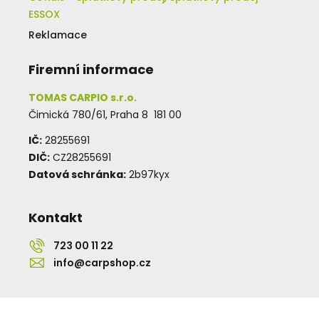
ESSOX
Reklamace
Firemní informace
TOMAS CARPIO s.r.o.
Čimická 780/61, Praha 8 181 00
IČ:
28255691
DIČ:
CZ28255691
Datová schránka:
2b97kyx
Kontakt
723 00 11 22
info@carpshop.cz