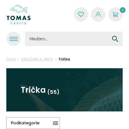
0
Úvod
OBLEČENÍ A OBUV
Trička
Trička
(55)
Podkategorie