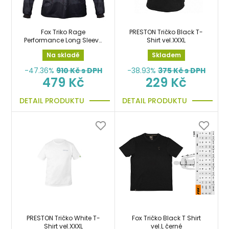
Fox Triko Rage
PRESTON Tričko Black T-
Performance Long Sleeve
Shirt vel.XXXL
vel.XXL
Na skladě
Skladem
-47.36%
910
Kč s DPH
-38.93%
375
Kč s DPH
479 Kč
229 Kč
DETAIL PRODUKTU
DETAIL PRODUKTU
PRESTON Tričko White T-
Fox Tričko Black T Shirt
Shirt vel.XXXL
vel.L černé