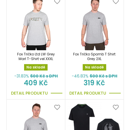
Fox Tričko Ltd LW Grey
Fox Tričko Spomb T Shirt
Marl T-Shirt vel.XXXL
Grey 2XL
Na skladě
Na skladě
-31.83%
600
Kč s DPH
-46.83%
600
Kč s DPH
409 Kč
319 Kč
DETAIL PRODUKTU
DETAIL PRODUKTU