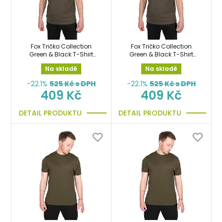
Fox Tričko Collection
Fox Tričko Collection
Green & Black T-Shirt
Green & Black T-Shirt
vel.XL
vel.XXL
Na skladě
Na skladě
-22.1%
525
Kč s DPH
-22.1%
525
Kč s DPH
409 Kč
409 Kč
DETAIL PRODUKTU
DETAIL PRODUKTU