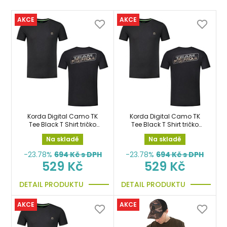
AKCE
AKCE
Korda Digital Camo TK
Korda Digital Camo TK
Tee Black T Shirt tričko
Tee Black T Shirt tričko
vel.XL
vel.XXL
Na skladě
Na skladě
-23.78%
694
Kč s DPH
-23.78%
694
Kč s DPH
529 Kč
529 Kč
DETAIL PRODUKTU
DETAIL PRODUKTU
AKCE
AKCE