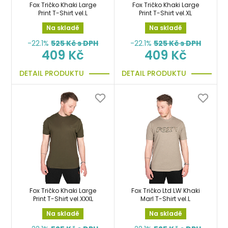
Fox Tričko Khaki Large
Fox Tričko Khaki Large
Print T-Shirt vel.L
Print T-Shirt vel.XL
Na skladě
Na skladě
-22.1%
525
Kč s DPH
-22.1%
525
Kč s DPH
409 Kč
409 Kč
DETAIL PRODUKTU
DETAIL PRODUKTU
Fox Tričko Khaki Large
Fox Tričko Ltd LW Khaki
Print T-Shirt vel.XXXL
Marl T-Shirt vel.L
Na skladě
Na skladě