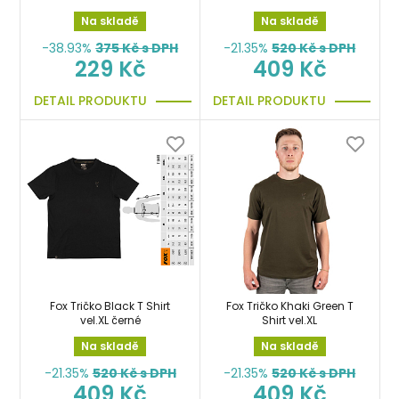
Na skladě
Na skladě
-38.93%
375
Kč s DPH
-21.35%
520
Kč s DPH
229 Kč
409 Kč
DETAIL PRODUKTU
DETAIL PRODUKTU
Fox Tričko Black T Shirt
Fox Tričko Khaki Green T
vel.XL černé
Shirt vel.XL
Na skladě
Na skladě
-21.35%
520
Kč s DPH
-21.35%
520
Kč s DPH
409 Kč
409 Kč