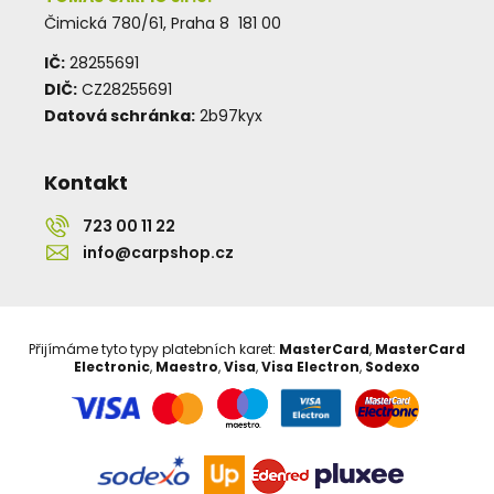
Čimická 780/61, Praha 8 181 00
IČ:
28255691
DIČ:
CZ28255691
Datová schránka:
2b97kyx
Kontakt
723 00 11 22
info@carpshop.cz
Přijímáme tyto typy platebních karet:
MasterCard
,
MasterCard
Electronic
,
Maestro
,
Visa
,
Visa Electron
,
Sodexo