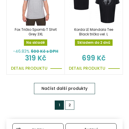
Fox Tričko Spomb T Shirt
Korda LE Mandala Tee
Grey 3XL
Black tričko vel. L
Na skladě
Skladem do 2 dnů
-46.83%
600
Kč s DPH
319 Kč
699 Kč
DETAIL PRODUKTU
DETAIL PRODUKTU
Načíst další produkty
1
2