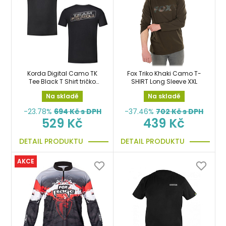
Korda Digital Camo TK
Fox Triko Khaki Camo T-
Tee Black T Shirt tričko
SHIRT Long Sleeve XXL
vel.XXXL
Na skladě
Na skladě
-23.78%
694
Kč s DPH
-37.46%
702
Kč s DPH
529 Kč
439 Kč
DETAIL PRODUKTU
DETAIL PRODUKTU
AKCE