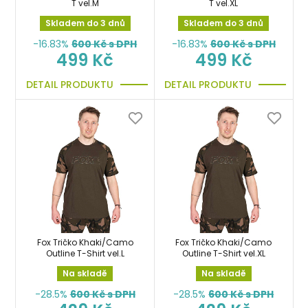
T vel.M
T vel.XL
Skladem do 3 dnů
Skladem do 3 dnů
-16.83%
600
Kč s DPH
-16.83%
600
Kč s DPH
499 Kč
499 Kč
DETAIL PRODUKTU
DETAIL PRODUKTU
Fox Tričko Khaki/Camo
Fox Tričko Khaki/Camo
Outline T-Shirt vel.L
Outline T-Shirt vel.XL
Na skladě
Na skladě
-28.5%
600
Kč s DPH
-28.5%
600
Kč s DPH