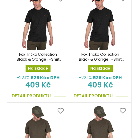
Fox Tričko Collection
Fox Tričko Collection
Black & Orange T-Shirt
Black & Orange T-Shirt
vel.XL
vel.XXL
Na skladě
Na skladě
-22.1%
525
Kč s DPH
-22.1%
525
Kč s DPH
409 Kč
409 Kč
DETAIL PRODUKTU
DETAIL PRODUKTU