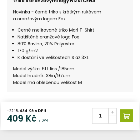
triko s oranžovými logy NIŽŠÍ CENA
Novinka - černé triko s krátkým rukávem
a oranžovým logem Fox
Černé melírované triko Marl T-Shirt
Natištěné oranžové logo Fox
80% Bavlna, 20% Polyester
170 g/m2
K dostání ve velikostech S až 3XL
Model výška: 6ft 1ins /185cm
Model hrudník: 38in/97cm
Model má oblečenou velikost M
-22.1%
434
Kč s DPH
409
Kč
s DPH