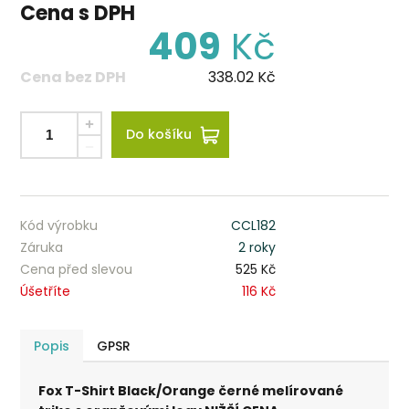
Cena s DPH
409
Kč
Cena bez DPH
338.02
Kč
Do košíku
Kód výrobku
CCL182
Záruka
2 roky
Cena před slevou
525 Kč
Úšetříte
116 Kč
Popis
GPSR
Fox T-Shirt Black/Orange černé melírované